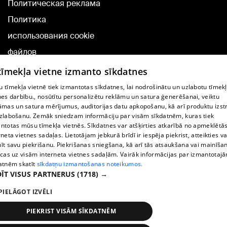
Политическая реклама
Политика
использования cookie
файлов
Добавление
 tīmekļa vietne izmanto sīkdatnes
комментариев
 tīmekļa vietnē tiek izmantotas sīkdatnes, lai nodrošinātu un uzlabotu tīmek
nes darbību., nosūtītu personalizētu reklāmu un satura ģenerēšanai, veiktu
āmas un satura mērījumus, auditorijas datu apkopošanu, kā arī produktu izst
TВ-программа
zlabošanu. Zemāk sniedzam informāciju par visām sīkdatnēm, kuras tiek
Условия договора
ntotas mūsu tīmekļa vietnēs. Sīkdatnes var atšķirties atkarībā no apmeklētā
rneta vietnes sadaļas. Lietotājam jebkurā brīdī ir iespēja piekrist, atteikties va
360 Ziņu kontakti
īt savu piekrišanu. Piekrišanas sniegšana, kā arī tās atsaukšana vai mainīša
ecas uz visām interneta vietnes sadaļām. Vairāk informācijas par izmantotaj
Helio Media
atnēm skatīt
sīkdatņu izmantošanas noteikumos.
ĪT VISUS PARTNERUS
(1718) →
Служба помощи портала: э-почта -
info@1188.lv
PIELĀGOT IZVĒLI
Copyright © 2004-2026 SIA HELIO MEDIA.
All rights reserved.
PIEKRIST VISĀM SĪKDATNĒM