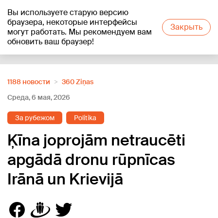
Вы используете старую версию
+19
°C
браузера, некоторые интерфейсы
Закрыть
могут работать. Мы рекомендуем вам
обновить ваш браузер!
Reklāma
1188 новости
360 Ziņas
Среда, 6 мая, 2026
За рубежом
Politika
Ķīna joprojām netraucēti
apgādā dronu rūpnīcas
Irānā un Krievijā