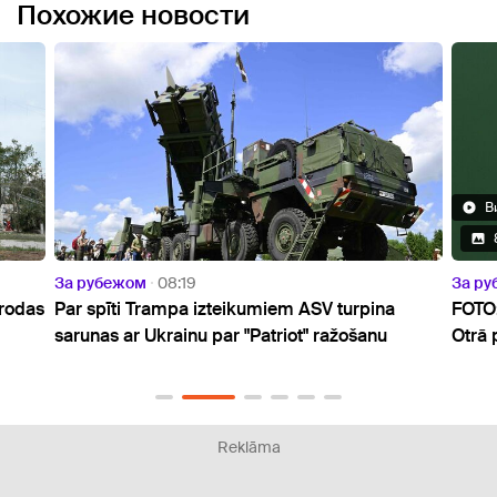
Похожие новости
Видео
8 Фото
За рубежом
10:07
ASV turpina
FOTO: Ilgstošais sausums atsedzis nogrim
t" ražošanu
Otrā pasaules kara relikvijas Donavas upē
Reklāma