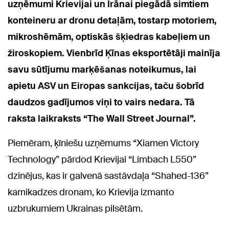
uzņēmumi Krievijai un Irānai piegādā simtiem
konteineru ar dronu detaļām, tostarp motoriem,
mikroshēmām, optiskās šķiedras kabeļiem un
žiroskopiem. Vienbrīd Ķīnas eksportētāji mainīja
savu sūtījumu marķēšanas noteikumus, lai
apietu ASV un Eiropas sankcijas, taču šobrīd
daudzos gadījumos viņi to vairs nedara. Tā
raksta laikraksts “The Wall Street Journal”.
Piemēram, ķīniešu uzņēmums “Xiamen Victory
Technology” pārdod Krievijai “Limbach L550”
dzinējus, kas ir galvenā sastāvdaļa “Shahed-136”
kamikadzes dronam, ko Krievija izmanto
uzbrukumiem Ukrainas pilsētām.