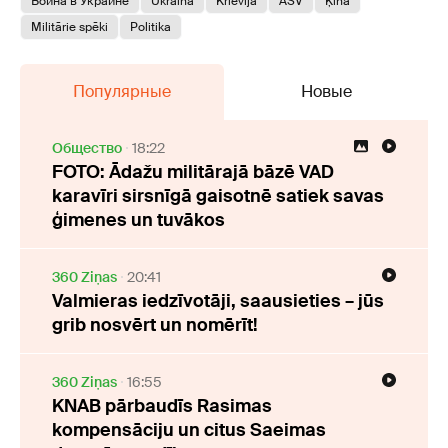
Война в Украине
Ukraina
Krievija
ASV
Ķīna
Militārie spēki
Politika
Популярные
Новые
Oбщество
18:22
FOTO: Ādažu militārajā bāzē VAD
karavīri sirsnīgā gaisotnē satiek savas
ģimenes un tuvākos
360 Ziņas
20:41
Valmieras iedzīvotāji, saausieties – jūs
grib nosvērt un nomērīt!
360 Ziņas
16:55
KNAB pārbaudīs Rasimas
kompensāciju un citus Saeimas