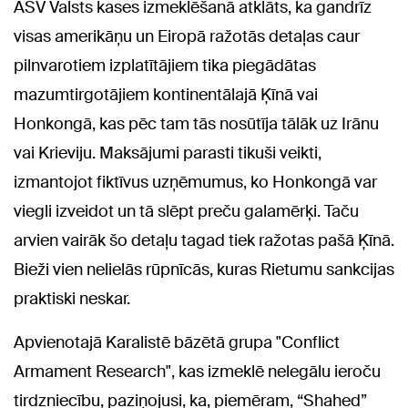
ASV Valsts kases izmeklēšanā atklāts, ka gandrīz
visas amerikāņu un Eiropā ražotās detaļas caur
pilnvarotiem izplatītājiem tika piegādātas
mazumtirgotājiem kontinentālajā Ķīnā vai
Honkongā, kas pēc tam tās nosūtīja tālāk uz Irānu
vai Krieviju. Maksājumi parasti tikuši veikti,
izmantojot fiktīvus uzņēmumus, ko Honkongā var
viegli izveidot un tā slēpt preču galamērķi. Taču
arvien vairāk šo detaļu tagad tiek ražotas pašā Ķīnā.
Bieži vien nelielās rūpnīcās, kuras Rietumu sankcijas
praktiski neskar.
Apvienotajā Karalistē bāzētā grupa "Conflict
Armament Research", kas izmeklē nelegālu ieroču
tirdzniecību, paziņojusi, ka, piemēram, “Shahed”