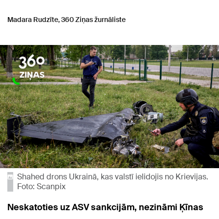
Madara Rudzīte, 360 Ziņas žurnāliste
Shahed drons Ukrainā, kas valstī ielidojis no Krievijas.
Foto: Scanpix
Neskatoties uz ASV sankcijām, nezināmi Ķīnas