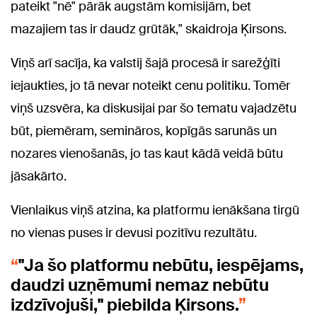
pateikt "nē" pārāk augstām komisijām, bet
mazajiem tas ir daudz grūtāk," skaidroja Ķirsons.
Viņš arī sacīja, ka valstij šajā procesā ir sarežģīti
iejaukties, jo tā nevar noteikt cenu politiku. Tomēr
viņš uzsvēra, ka diskusijai par šo tematu vajadzētu
būt, piemēram, semināros, kopīgās sarunās un
nozares vienošanās, jo tas kaut kādā veidā būtu
jāsakārto.
Vienlaikus viņš atzina, ka platformu ienākšana tirgū
no vienas puses ir devusi pozitīvu rezultātu.
"Ja šo platformu nebūtu, iespējams,
daudzi uzņēmumi nemaz nebūtu
izdzīvojuši," piebilda Ķirsons.