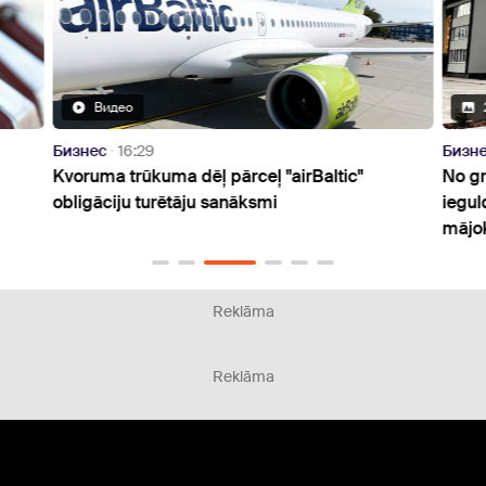
Видео
Бизнес
16:29
Бизн
Kvoruma trūkuma dēļ pārceļ "airBaltic"
No gr
obligāciju turētāju sanāksmi
iegul
mājo
Reklāma
Reklāma