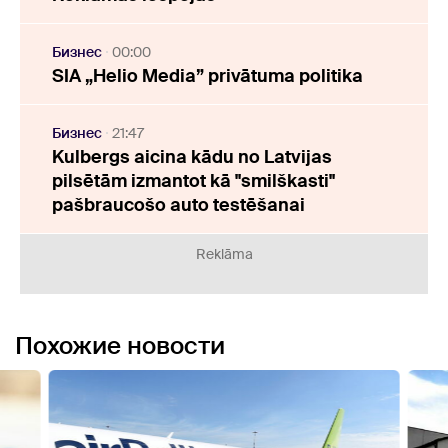
Бизнес
00:00
SIA „Helio Media” privātuma politika
Бизнес
21:47
Kulbergs aicina kādu no Latvijas
pilsētām izmantot kā "smilškasti"
pašbraucošo auto testēšanai
Reklāma
Похожие новости