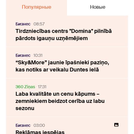
Популярные
Новые
Бизнес
08:57
Tirdzniecības centrs "Domina" pilnībā
pārdots igauņu uzņēmējiem
Бизнес
10:31
“Sky&More” jaunie īpašnieki paziņo,
kas notiks ar veikalu Duntes ielā
360 Ziņas
17:31
Laba kvalitāte un cenu kāpums –
zemniekiem beidzot cerība uz labu
sezonu
Бизнес
03:00
Reklāmas iespējas