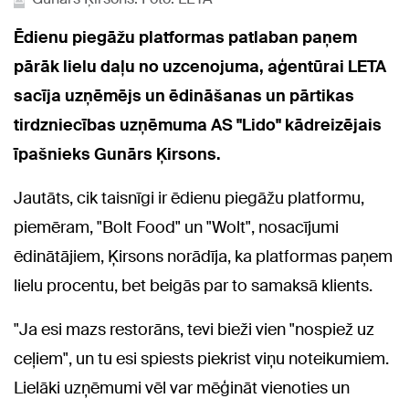
Ēdienu piegāžu platformas patlaban paņem
pārāk lielu daļu no uzcenojuma, aģentūrai LETA
sacīja uzņēmējs un ēdināšanas un pārtikas
tirdzniecības uzņēmuma AS "Lido" kādreizējais
īpašnieks Gunārs Ķirsons.
Jautāts, cik taisnīgi ir ēdienu piegāžu platformu,
piemēram, "Bolt Food" un "Wolt", nosacījumi
ēdinātājiem, Ķirsons norādīja, ka platformas paņem
lielu procentu, bet beigās par to samaksā klients.
"Ja esi mazs restorāns, tevi bieži vien "nospiež uz
ceļiem", un tu esi spiests piekrist viņu noteikumiem.
Lielāki uzņēmumi vēl var mēģināt vienoties un