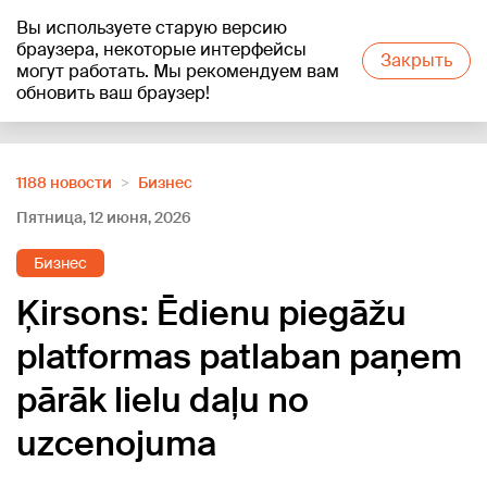
Вы используете старую версию
+23
°C
браузера, некоторые интерфейсы
Закрыть
могут работать. Мы рекомендуем вам
обновить ваш браузер!
Reklāma
1188 новости
Бизнес
Пятница, 12 июня, 2026
Бизнес
Ķirsons: Ēdienu piegāžu
platformas patlaban paņem
pārāk lielu daļu no
uzcenojuma