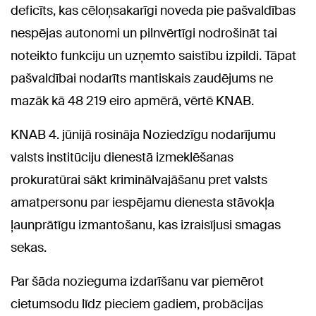
deficīts, kas cēloņsakarīgi noveda pie pašvaldības
nespējas autonomi un pilnvērtīgi nodrošināt tai
noteikto funkciju un uzņemto saistību izpildi. Tāpat
pašvaldībai nodarīts mantiskais zaudējums ne
mazāk kā 48 219 eiro apmērā, vērtē KNAB.
KNAB 4. jūnijā rosināja Noziedzīgu nodarījumu
valsts institūciju dienestā izmeklēšanas
prokuratūrai sākt kriminālvajāšanu pret valsts
amatpersonu par iespējamu dienesta stāvokļa
ļaunprātīgu izmantošanu, kas izraisījusi smagas
sekas.
Par šāda nozieguma izdarīšanu var piemērot
cietumsodu līdz pieciem gadiem, probācijas