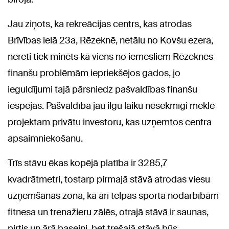
Jau ziņots, ka rekreācijas centrs, kas atrodas
Brīvības ielā 23a, Rēzeknē, netālu no Kovšu ezera,
nereti tiek minēts kā viens no iemesliem Rēzeknes
finanšu problēmām iepriekšējos gados, jo
ieguldījumi tajā pārsniedz pašvaldības finanšu
iespējas. Pašvaldība jau ilgu laiku nesekmīgi meklē
projektam privātu investoru, kas uzņemtos centra
apsaimniekošanu.
Trīs stāvu ēkas kopējā platība ir 3285,7
kvadrātmetri, tostarp pirmajā stāvā atrodas viesu
uzņemšanas zona, kā arī telpas sporta nodarbībām
fitnesa un trenažieru zālēs, otrajā stāvā ir saunas,
pirtis un ārā baseini, bet trešajā stāvā būs