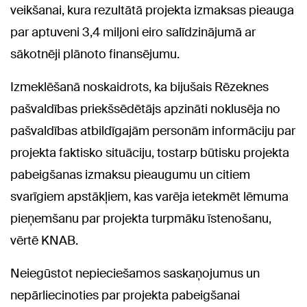
veikšanai, kura rezultātā projekta izmaksas pieauga
par aptuveni 3,4 miljoni eiro salīdzinājumā ar
sākotnēji plānoto finansējumu.
Izmeklēšanā noskaidrots, ka bijušais Rēzeknes
pašvaldības priekšsēdētājs apzināti noklusēja no
pašvaldības atbildīgajām personām informāciju par
projekta faktisko situāciju, tostarp būtisku projekta
pabeigšanas izmaksu pieaugumu un citiem
svarīgiem apstākļiem, kas varēja ietekmēt lēmuma
pieņemšanu par projekta turpmāku īstenošanu,
vērtē KNAB.
Neiegūstot nepieciešamos saskaņojumus un
nepārliecinoties par projekta pabeigšanai