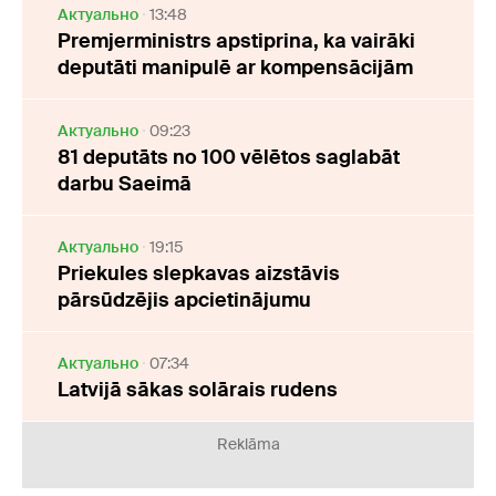
Актуально
13:48
Premjerministrs apstiprina, ka vairāki
deputāti manipulē ar kompensācijām
Актуально
09:23
81 deputāts no 100 vēlētos saglabāt
darbu Saeimā
Актуально
19:15
Priekules slepkavas aizstāvis
pārsūdzējis apcietinājumu
Актуально
07:34
Latvijā sākas solārais rudens
Reklāma