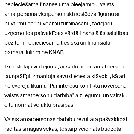
nepieciešamā finansējuma pieejamību, valsts
amatpersona vienpersoniski noslēdza līgumu ar
būvfirmu par būvdarbu turpināšanu, tādējādi
uzņemoties pašvaldības vārdā finansiālās saistības
bez tam nepieciešamā tiesiskā un finansiālā
pamata, inkriminē KNAB.
Izmeklētāju vērtējumā, ar šādu rīcību amatpersona
ļaunprātīgi izmantoja savu dienesta stāvokli, kā arī
neievēroja likuma "Par interešu konflikta novēršanu
valsts amatpersonu darbībā" aizliegumu un vairāku
citu normatīvo aktu prasības.
Valsts amatpersonas darbību rezultātā pašvaldībai
radītas smagas sekas, tostarp veicināts budžeta