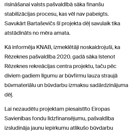
risināšanai valsts pašvaldībā sāka finanšu
stabilizācijas procesu, kas vēl nav pabeigts.
Savukārt Bartaševičs šī projekta dēļ savulaik tika
atstādināts no mēra amata.
Kā informēja KNAB, izmeklētāji noskaidrojuši, ka
Rēzeknes pašvaldība 2020. gadā sāka īstenot
Rēzeknes rekreācijas centra projektu, taču pēc
diviem gadiem līgumu ar būvfirmu lauza straujā
būvmateriālu un būvdarbu izmaksu sadārdzinājuma
dēļ.
Lai nezaudētu projektam piesaistīto Eiropas
Savienības fondu līdzfinansējumu, pašvaldība
izsludināja jaunu iepirkumu atlikušo būvdarbu