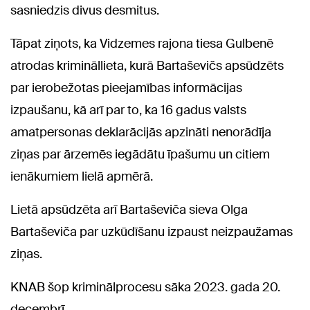
sasniedzis divus desmitus.
Tāpat ziņots, ka Vidzemes rajona tiesa Gulbenē
atrodas krimināllieta, kurā Bartaševičs apsūdzēts
par ierobežotas pieejamības informācijas
izpaušanu, kā arī par to, ka 16 gadus valsts
amatpersonas deklarācijās apzināti nenorādīja
ziņas par ārzemēs iegādātu īpašumu un citiem
ienākumiem lielā apmērā.
Lietā apsūdzēta arī Bartaševiča sieva Olga
Bartaševiča par uzkūdīšanu izpaust neizpaužamas
ziņas.
KNAB šop kriminālprocesu sāka 2023. gada 20.
decembrī.