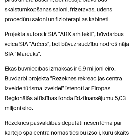
skaistumkopšanas saloni, frizētavas, ūdens
procedūru saloni un fizioterapijas kabineti.
Projekta autors ir SIA "ARX arhitekti", būvdarbus
veica SIA "Arčers", bet būvuzraudzību nodrošināja
SIA "Marčuks".
Ēkas būvniecības izmaksas ir 6,9 miljoni eiro.
Būvdarbi projektā "Rēzeknes rekreācijas centra
izveide tūrisma izveidei" īstenoti ar Eiropas
Reģionālās attīstības fonda līdzfinansējumu 5,03
miljoni eiro.
Rēzeknes pašvaldības deputāti nesen lēma par
kārtējo spa centra nomas tiesību izsoli, kuru skaits