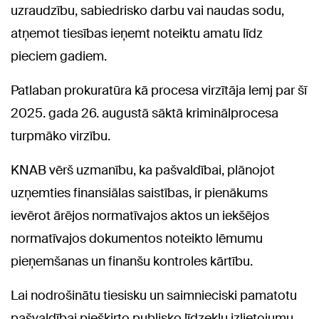
uzraudzību, sabiedrisko darbu vai naudas sodu,
atņemot tiesības ieņemt noteiktu amatu līdz
pieciem gadiem.
Patlaban prokuratūra kā procesa virzītāja lemj par šī
2025. gada 26. augustā sāktā kriminālprocesa
turpmāko virzību.
KNAB vērš uzmanību, ka pašvaldībai, plānojot
uzņemties finansiālas saistības, ir pienākums
ievērot ārējos normatīvajos aktos un iekšējos
normatīvajos dokumentos noteikto lēmumu
pieņemšanas un finanšu kontroles kārtību.
Lai nodrošinātu tiesisku un saimnieciski pamatotu
pašvaldībai piešķirto publisko līdzekļu izlietojumu,