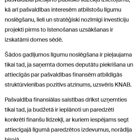
kā arī pašvaldības interesēm atbilstošu līgumu
noslēgšanu, lieli un stratēģiski nozīmīgi investīciju
projekti pirms to īstenošanas uzsākšanas ir
izskatāmi domes sēdē.
Šādos gadījumos līgumu noslēgšana ir pieļaujama
tikai tad, ja saņemta domes deputātu piekrišana un
attiecīgās par pašvaldības finansēm atbildīgās
struktūrvienības pozitīvs atzinums, uzsvēris KNAB.
Pašvaldība finansiālas saistības drīkst uzņemties
tikai tad, ja budžetā ir ieplānoti un paredzēti
konkrēti finanšu līdzekļi, ar kuriem iespējams segt
attiecīgajā līgumā paredzētos izdevumus, norādīja
birojā.