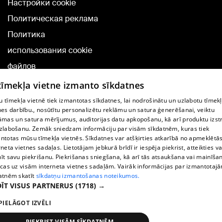
Настройки cookie
Политическая реклама
Политика
использования cookie
файлов
Добавление
 tīmekļa vietne izmanto sīkdatnes
комментариев
 tīmekļa vietnē tiek izmantotas sīkdatnes, lai nodrošinātu un uzlabotu tīmek
nes darbību., nosūtītu personalizētu reklāmu un satura ģenerēšanai, veiktu
āmas un satura mērījumus, auditorijas datu apkopošanu, kā arī produktu izst
TВ-программа
zlabošanu. Zemāk sniedzam informāciju par visām sīkdatnēm, kuras tiek
Условия договора
ntotas mūsu tīmekļa vietnēs. Sīkdatnes var atšķirties atkarībā no apmeklētā
rneta vietnes sadaļas. Lietotājam jebkurā brīdī ir iespēja piekrist, atteikties va
360 Ziņu kontakti
īt savu piekrišanu. Piekrišanas sniegšana, kā arī tās atsaukšana vai mainīša
ecas uz visām interneta vietnes sadaļām. Vairāk informācijas par izmantotaj
Helio Media
atnēm skatīt
sīkdatņu izmantošanas noteikumos.
ĪT VISUS PARTNERUS
(1718) →
Служба помощи портала: э-почта -
info@1188.lv
PIELĀGOT IZVĒLI
Copyright © 2004-2026 SIA HELIO MEDIA.
All rights reserved.
PIEKRIST VISĀM SĪKDATNĒM