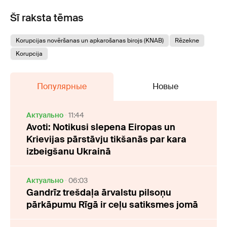
Šī raksta tēmas
Korupcijas novēršanas un apkarošanas birojs (KNAB)
Rēzekne
Korupcija
Популярные
Новые
Актуально
11:44
Avoti: Notikusi slepena Eiropas un
Krievijas pārstāvju tikšanās par kara
izbeigšanu Ukrainā
Актуально
06:03
Gandrīz trešdaļa ārvalstu pilsoņu
pārkāpumu Rīgā ir ceļu satiksmes jomā