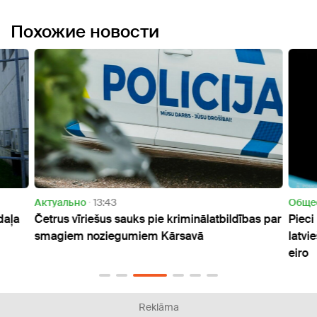
Похожие новости
Актуально
13:43
Oбще
 daļa
Četrus vīriešus sauks pie kriminālatbildības par
Pieci
smagiem noziegumiem Kārsavā
latvi
eiro
Reklāma