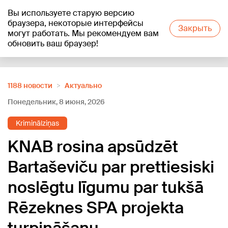
Вы используете старую версию
+19
°C
браузера, некоторые интерфейсы
Закрыть
могут работать. Мы рекомендуем вам
обновить ваш браузер!
Reklāma
1188 новости
Актуально
Понедельник, 8 июня, 2026
Kriminālziņas
KNAB rosina apsūdzēt
Bartaševiču par prettiesiski
noslēgtu līgumu par tukšā
Rēzeknes SPA projekta