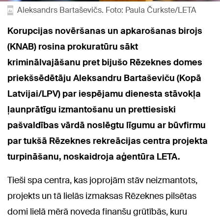
Aleksandrs Bartaševičs. Foto: Paula Čurkste/LETA
Korupcijas novēršanas un apkarošanas birojs
(KNAB) rosina prokuratūru sākt
kriminālvajāšanu pret bijušo Rēzeknes domes
priekšsēdētāju Aleksandru Bartaševiču (Kopā
Latvijai/LPV) par iespējamu dienesta stāvokļa
ļaunprātīgu izmantošanu un prettiesiski
pašvaldības vārdā noslēgtu līgumu ar būvfirmu
par tukšā Rēzeknes rekreācijas centra projekta
turpināšanu, noskaidroja aģentūra LETA.
Tieši spa centra, kas joprojām stāv neizmantots,
projekts un tā lielās izmaksas Rēzeknes pilsētas
domi lielā mērā noveda finanšu grūtībās, kuru