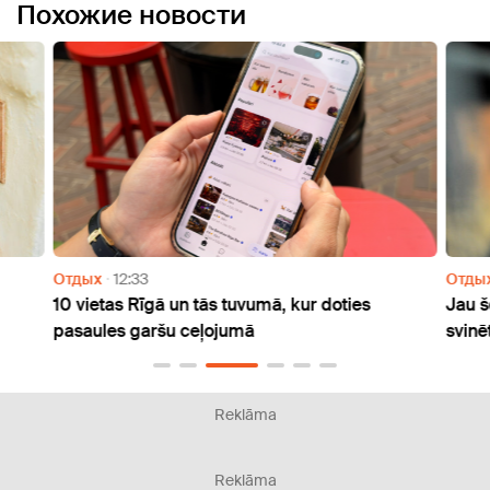
Похожие новости
Отдых
12:33
Отды
m
10 vietas Rīgā un tās tuvumā, kur doties
Jau š
pasaules garšu ceļojumā
svinē
Reklāma
Reklāma