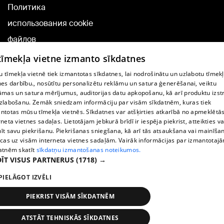
Политика
использования cookie
файлов
Добавление
 tīmekļa vietne izmanto sīkdatnes
комментариев
 tīmekļa vietnē tiek izmantotas sīkdatnes, lai nodrošinātu un uzlabotu tīmek
nes darbību., nosūtītu personalizētu reklāmu un satura ģenerēšanai, veiktu
āmas un satura mērījumus, auditorijas datu apkopošanu, kā arī produktu izst
TВ-программа
zlabošanu. Zemāk sniedzam informāciju par visām sīkdatnēm, kuras tiek
Условия договора
ntotas mūsu tīmekļa vietnēs. Sīkdatnes var atšķirties atkarībā no apmeklētā
rneta vietnes sadaļas. Lietotājam jebkurā brīdī ir iespēja piekrist, atteikties va
360 Ziņu kontakti
īt savu piekrišanu. Piekrišanas sniegšana, kā arī tās atsaukšana vai mainīša
ecas uz visām interneta vietnes sadaļām. Vairāk informācijas par izmantotaj
Helio Media
atnēm skatīt
sīkdatņu izmantošanas noteikumos.
ĪT VISUS PARTNERUS
(1718) →
Служба помощи портала: э-почта -
info@1188.lv
PIELĀGOT IZVĒLI
Copyright © 2004-2026 SIA HELIO MEDIA.
All rights reserved.
PIEKRIST VISĀM SĪKDATNĒM
ATSTĀT TEHNISKĀS SĪKDATNES