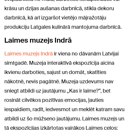
krāsu un dzijas aušanas darbnīcā, stikla dekoru
darbnīcā, kā arī izgaršot vietējo mājražotāju
produkciju Latgales kulinārā mantojuma darbnīcā.
Laimes muzejs Indrā
Laimes muzejs Indrā
ir viena no dāvanām Latvijai
simtgadē. Muzeja interaktīvā ekspozīcija aicina
ikvienu darboties, sajust un domāt, skatīties
nākotnē, nevis pagātnē. Muzeja uzdevums nav
sniegt atbildi uz jautājumu „Kas ir laime?”, bet
rosināt cilvēkos pozitīvas emocijas, ļauties
iespaidiem, radīt, iedvesmot un meklēt katram savu
atbildi uz šo mūžseno jautājumu. Laimes muzejs un
tā ekspozīcijas izkārtotas vairākos Laimes ceļos: