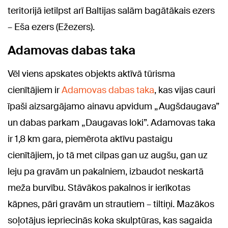
teritorijā ietilpst arī Baltijas salām bagātākais ezers
– Eša ezers (Ežezers).
Adamovas dabas taka
Vēl viens apskates objekts aktīvā tūrisma
cienītājiem ir
Adamovas dabas taka
, kas vijas cauri
īpaši aizsargājamo ainavu apvidum „Augšdaugava”
un dabas parkam „Daugavas loki”. Adamovas taka
ir 1,8 km gara, piemērota aktīvu pastaigu
cienītājiem, jo tā met cilpas gan uz augšu, gan uz
leju pa gravām un pakalniem, izbaudot neskartā
meža burvību. Stāvākos pakalnos ir ierīkotas
kāpnes, pāri gravām un strautiem – tiltiņi. Mazākos
soļotājus iepriecinās koka skulptūras, kas sagaida