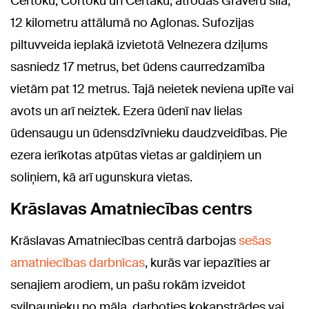
Čertoku, Čortoku un Čertaku, atrodas Grāveru silā,
12 kilometru attālumā no Aglonas. Sufozijas
piltuvveida ieplakā izvietotā Velnezera dziļums
sasniedz 17 metrus, bet ūdens caurredzamība
vietām pat 12 metrus. Tajā neietek neviena upīte vai
avots un arī neiztek. Ezera ūdenī nav lielas
ūdensaugu un ūdensdzīvnieku daudzveidības. Pie
ezera ierīkotas atpūtas vietas ar galdiņiem un
soliņiem, kā arī ugunskura vietas.
Krāslavas Amatniecības centrs
Krāslavas Amatniecības centrā darbojas
sešas
amatniecības darbnīcas
, kurās var iepazīties ar
senajiem arodiem, un pašu rokām izveidot
svilpaunieku no māla, darboties kokapstrādes vai