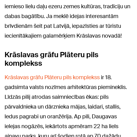
iemieso lielu daļu ezeru zemes kultūras, tradīciju un
dabas bagātību. Ja meklē idejas interesantām
brīvdienām šeit pat Latvijā, iepazīsties ar tūristu
iecienītākajiem galamērķiem Krāslavas novadā!
Krāslavas grāfu Plāteru pils
komplekss
Krāslavas grāfu Plāteru pils komplekss
ir 18.
gadsimta valsts nozīmes arhitektūras piemineklis.
Līdzās pilij atrodas saimniecības ēkas: pils
pārvaldnieka un dārznieka mājas, laidari, stallis,
ledus pagrabi un oranžērija. Ap pili, Daugavas
ielejas nogāzēs, iekārtots apmēram 22 ha liels
ainavu parks, kuru arī šodien rotā ap 70 dažādu