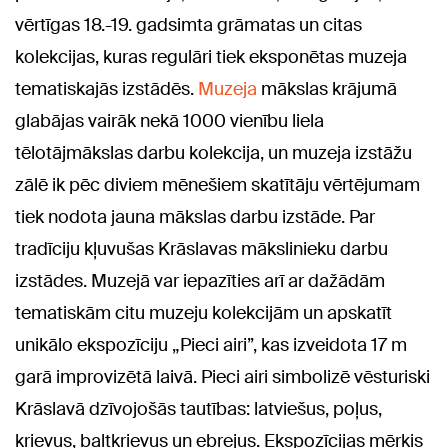
vērtīgas 18.-19. gadsimta grāmatas un citas
kolekcijas, kuras regulāri tiek eksponētas muzeja
tematiskajās izstādēs.
Muzeja
mākslas krājumā
glabājas vairāk nekā 1000 vienību liela
tēlotājmākslas darbu kolekcija, un muzeja izstāžu
zālē ik pēc diviem mēnešiem skatītāju vērtējumam
tiek nodota jauna mākslas darbu izstāde. Par
tradīciju kļuvušas Krāslavas mākslinieku darbu
izstādes. Muzejā var iepazīties arī ar dažādām
tematiskām citu muzeju kolekcijām un apskatīt
unikālo ekspozīciju „Pieci airi”, kas izveidota 17 m
garā improvizētā laivā. Pieci airi simbolizē vēsturiski
Krāslavā dzīvojošās tautības: latviešus, poļus,
krievus, baltkrievus un ebrejus. Ekspozīcijas mērķis