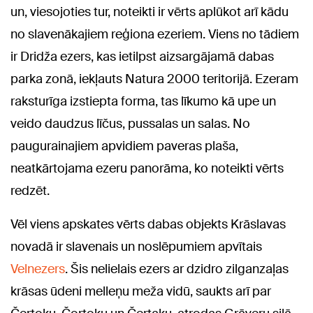
un, viesojoties tur, noteikti ir vērts aplūkot arī kādu
no slavenākajiem reģiona ezeriem. Viens no tādiem
ir Dridža ezers, kas ietilpst aizsargājamā dabas
parka zonā, iekļauts Natura 2000 teritorijā. Ezeram
raksturīga izstiepta forma, tas līkumo kā upe un
veido daudzus līčus, pussalas un salas. No
paugurainajiem apvidiem paveras plaša,
neatkārtojama ezeru panorāma, ko noteikti vērts
redzēt.
Vēl viens apskates vērts dabas objekts Krāslavas
novadā ir slavenais un noslēpumiem apvītais
Velnezers
. Šis nelielais ezers ar dzidro zilganzaļas
krāsas ūdeni melleņu meža vidū, saukts arī par