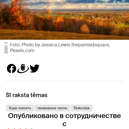
Foto: Photo by Jessica Lewis thepaintedsquare,
Pexels.com
Šī raksta tēmas
Куда поехать
природные тропы
Ekskursija
Опубликовано в сотрудничестве
с