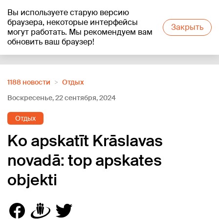
Вы используете старую версию
+16
°C
браузера, некоторые интерфейсы
Закрыть
могут работать. Мы рекомендуем вам
обновить ваш браузер!
Reklāma
1188 новости
Отдых
Воскресенье, 22 сентября, 2024
Отдых
Ko apskatīt Krāslavas
novadā: top apskates
objekti