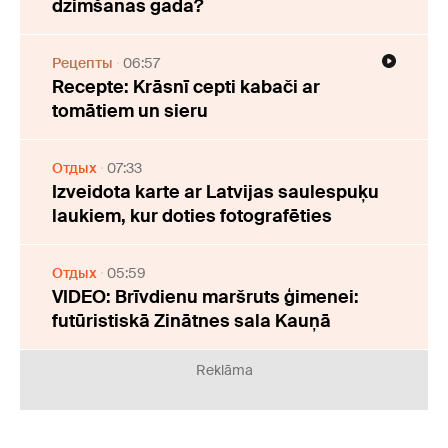
dzimšanas gada?
Рецепты
06:57
Recepte: Krāsnī cepti kabači ar
tomātiem un sieru
Отдых
07:33
Izveidota karte ar Latvijas saulespuķu
laukiem, kur doties fotografēties
Отдых
05:59
VIDEO: Brīvdienu maršruts ģimenei:
futūristiskā Zinātnes sala Kauņā
Reklāma