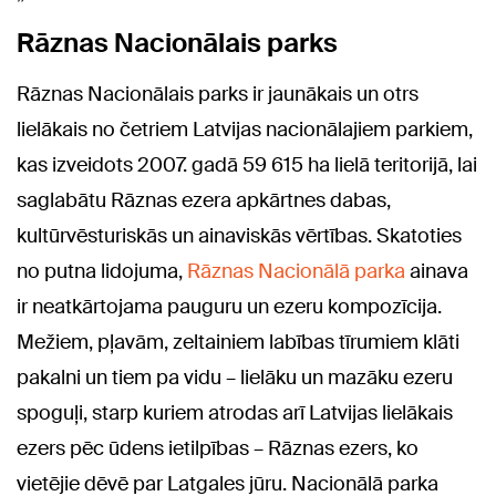
Rāznas Nacionālais parks
Rāznas Nacionālais parks ir jaunākais un otrs
lielākais no četriem Latvijas nacionālajiem parkiem,
kas izveidots 2007. gadā 59 615 ha lielā teritorijā, lai
saglabātu Rāznas ezera apkārtnes dabas,
kultūrvēsturiskās un ainaviskās vērtības. Skatoties
no putna lidojuma,
Rāznas Nacionālā parka
ainava
ir neatkārtojama pauguru un ezeru kompozīcija.
Mežiem, pļavām, zeltainiem labības tīrumiem klāti
pakalni un tiem pa vidu – lielāku un mazāku ezeru
spoguļi, starp kuriem atrodas arī Latvijas lielākais
ezers pēc ūdens ietilpības – Rāznas ezers, ko
vietējie dēvē par Latgales jūru. Nacionālā parka