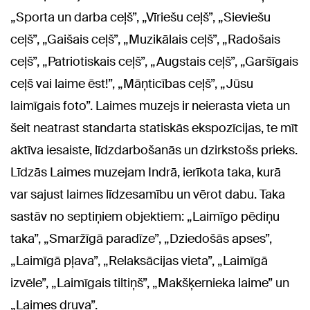
„Sporta un darba ceļš”, „Vīriešu ceļš”, „Sieviešu
ceļš”, „Gaišais ceļš”, „Muzikālais ceļš”, „Radošais
ceļš”, „Patriotiskais ceļš”, „Augstais ceļš”, „Garšīgais
ceļš vai laime ēst!”, „Māņticības ceļš”, „Jūsu
laimīgais foto”. Laimes muzejs ir neierasta vieta un
šeit neatrast standarta statiskās ekspozīcijas, te mīt
aktīva iesaiste, līdzdarbošanās un dzirkstošs prieks.
Līdzās Laimes muzejam Indrā, ierīkota taka, kurā
var sajust laimes līdzesamību un vērot dabu. Taka
sastāv no septiņiem objektiem: „Laimīgo pēdiņu
taka”, „Smaržīgā paradīze”, „Dziedošās apses”,
„Laimīgā pļava”, „Relaksācijas vieta”, „Laimīgā
izvēle”, „Laimīgais tiltiņš”, „Makšķernieka laime” un
„Laimes druva”.