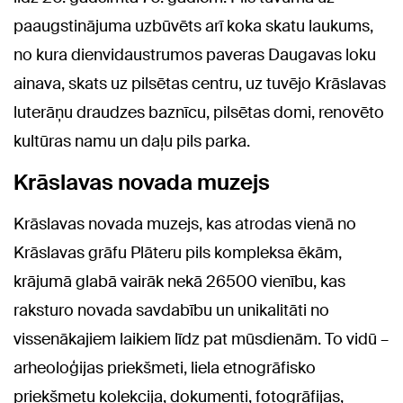
paaugstinājuma uzbūvēts arī koka skatu laukums,
no kura dienvidaustrumos paveras Daugavas loku
ainava, skats uz pilsētas centru, uz tuvējo Krāslavas
luterāņu draudzes baznīcu, pilsētas domi, renovēto
kultūras namu un daļu pils parka.
Krāslavas novada muzejs
Krāslavas novada muzejs, kas atrodas vienā no
Krāslavas grāfu Plāteru pils kompleksa ēkām,
krājumā glabā vairāk nekā 26500 vienību, kas
raksturo novada savdabību un unikalitāti no
vissenākajiem laikiem līdz pat mūsdienām. To vidū –
arheoloģijas priekšmeti, liela etnogrāfisko
priekšmetu kolekcija, dokumenti, fotogrāfijas,