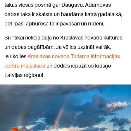
takas viesus posmā gar Daugavu. Adamovas
dabas taka ir skaista un baudāma katrā gadalaikā,
bet īpaši apburoša tā ir pavasarī un rudenī.
Šī ir tikai neliela daļa no Krāslavas novada kultūras
un dabas bagātībām. Ja vēlies uzzināt vairāk,
ielūkojies
Krāslavas novada Tūrisma informācijas
centra mājaslapā
un dodies iepazīt šo krāšņo
Latvijas reģionu!