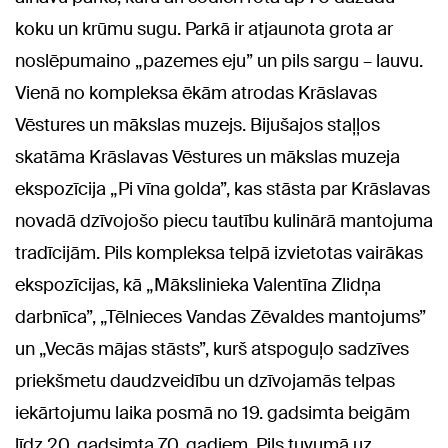
koku un krūmu sugu. Parkā ir atjaunota grota ar
noslēpumaino „pazemes eju” un pils sargu – lauvu.
Vienā no kompleksa ēkām atrodas Krāslavas
Vēstures un mākslas muzejs. Bijušajos staļļos
skatāma Krāslavas Vēstures un mākslas muzeja
ekspozīcija „Pi vīna golda”, kas stāsta par Krāslavas
novadā dzīvojošo piecu tautību kulinārā mantojuma
tradīcijām. Pils kompleksa telpā izvietotas vairākas
ekspozīcijas, kā „Mākslinieka Valentīna Zlidņa
darbnīca”, „Tēlnieces Vandas Zēvaldes mantojums”
un „Vecās mājas stāsts”, kurš atspoguļo sadzīves
priekšmetu daudzveidību un dzīvojamās telpas
iekārtojumu laika posmā no 19. gadsimta beigām
līdz 20. gadsimta 70. gadiem. Pils tuvumā uz