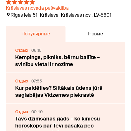
Krāslavas novada pašvaldība
Rīgas iela 51, Krāslava, Krāslavas nov., LV-5601
Популярные
Новые
Отдых
08:16
Kempings, pikniks, bērnu ballīte –
svinību vietai ir nozīme
Отдых
07:55
Kur peldēties? Siltākais ūdens jūrā
saglabājas Vidzemes piekrastē
Отдых
00:40
Tavs dzimšanas gads – ko ķīniešu
horoskops par Tevi pasaka pēc