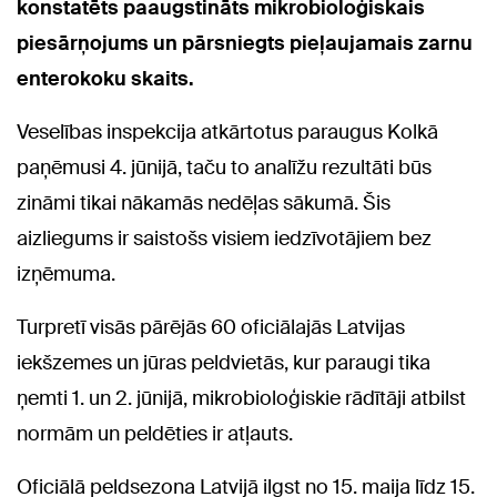
konstatēts paaugstināts mikrobioloģiskais
piesārņojums un pārsniegts pieļaujamais zarnu
enterokoku skaits.
Veselības inspekcija atkārtotus paraugus Kolkā
paņēmusi 4. jūnijā, taču to analīžu rezultāti būs
zināmi tikai nākamās nedēļas sākumā. Šis
aizliegums ir saistošs visiem iedzīvotājiem bez
izņēmuma.
Turpretī visās pārējās 60 oficiālajās Latvijas
iekšzemes un jūras peldvietās, kur paraugi tika
ņemti 1. un 2. jūnijā, mikrobioloģiskie rādītāji atbilst
normām un peldēties ir atļauts.
Oficiālā peldsezona Latvijā ilgst no 15. maija līdz 15.