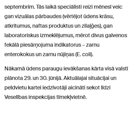
septembrim. Tās laikā speciālisti reizi mēnesī veic
gan vizuālas pārbaudes (vērtējot ūdens krāsu,
atkritumus, naftas produktus un zilaļģes), gan
laboratoriskus izmeklējumus, mērot divus galvenos
fekālā piesārņojuma indikatorus – zarnu
enterokokus un zarnu nūjiņas (E. coli).
Nākamā ūdens paraugu ievākšanas kārta visā valstī
plānota 29. un 30. jūnijā. Aktuālajai situācijai un
peldvietu kartei iedzīvotāji aicināti sekot līdzi
Veselības inspekcijas tīmekļvietnē.