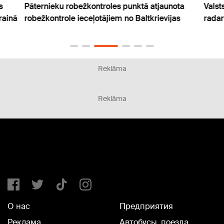
s
Pāternieku robežkontroles punktā atjaunota
Valst
rainā
robežkontrole ieceļotājiem no Baltkrievijas
radar
Reklāma
Reklāma
О нас
Предприятия
Реклама
Автобусы, поезда,