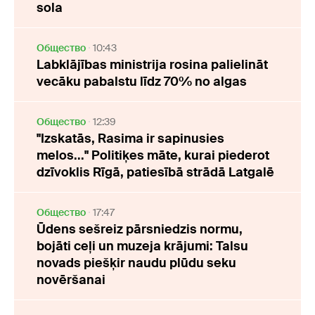
sola
Oбщество
10:43
Labklājības ministrija rosina palielināt
vecāku pabalstu līdz 70% no algas
Oбщество
12:39
"Izskatās, Rasima ir sapinusies
melos..." Politiķes māte, kurai piederot
dzīvoklis Rīgā, patiesībā strādā Latgalē
Oбщество
17:47
Ūdens sešreiz pārsniedzis normu,
bojāti ceļi un muzeja krājumi: Talsu
novads piešķir naudu plūdu seku
novēršanai