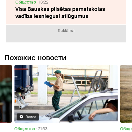
Oбщество
13:22
Visa Bauskas pilsētas pamatskolas
vadība iesniegusi atlūgumus
Reklāma
Похожие новости
Видео
Oбщество
21:33
Oбще