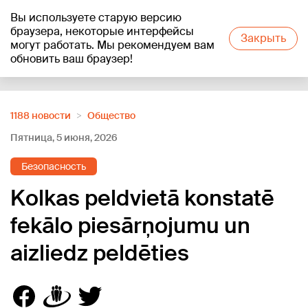
Вы используете старую версию
+21
°C
браузера, некоторые интерфейсы
Закрыть
могут работать. Мы рекомендуем вам
обновить ваш браузер!
Reklāma
1188 новости
Oбщество
Пятница, 5 июня, 2026
Безопасность
Kolkas peldvietā konstatē
fekālo piesārņojumu un
aizliedz peldēties