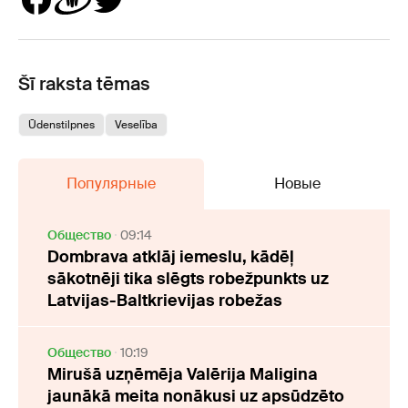
Šī raksta tēmas
Ūdenstilpnes
Veselība
Популярные
Новые
Oбщество
09:14
Dombrava atklāj iemeslu, kādēļ
sākotnēji tika slēgts robežpunkts uz
Latvijas-Baltkrievijas robežas
Oбщество
10:19
Mirušā uzņēmēja Valērija Maligina
jaunākā meita nonākusi uz apsūdzēto