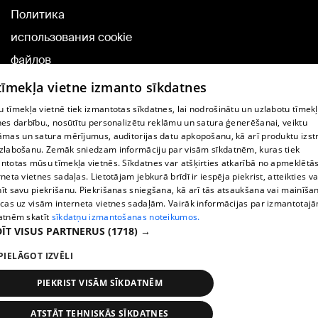
Политика
использования cookie
файлов
Добавление
 tīmekļa vietne izmanto sīkdatnes
комментариев
 tīmekļa vietnē tiek izmantotas sīkdatnes, lai nodrošinātu un uzlabotu tīmek
nes darbību., nosūtītu personalizētu reklāmu un satura ģenerēšanai, veiktu
āmas un satura mērījumus, auditorijas datu apkopošanu, kā arī produktu izst
TВ-программа
zlabošanu. Zemāk sniedzam informāciju par visām sīkdatnēm, kuras tiek
Условия договора
ntotas mūsu tīmekļa vietnēs. Sīkdatnes var atšķirties atkarībā no apmeklētā
rneta vietnes sadaļas. Lietotājam jebkurā brīdī ir iespēja piekrist, atteikties va
360 Ziņu kontakti
īt savu piekrišanu. Piekrišanas sniegšana, kā arī tās atsaukšana vai mainīša
ecas uz visām interneta vietnes sadaļām. Vairāk informācijas par izmantotaj
Helio Media
atnēm skatīt
sīkdatņu izmantošanas noteikumos.
ĪT VISUS PARTNERUS
(1718) →
Служба помощи портала: э-почта -
info@1188.lv
PIELĀGOT IZVĒLI
Copyright © 2004-2026 SIA HELIO MEDIA.
All rights reserved.
PIEKRIST VISĀM SĪKDATNĒM
ATSTĀT TEHNISKĀS SĪKDATNES