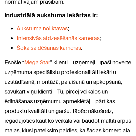
normatīvajām prasībām.
Industriālā aukstuma iekārtas ir:
Aukstuma noliktavas
;
Intensīvās atdzesēšanās kameras
;
Šoka saldēšanas kameras
.
Esošie “
Mega Star
” klienti – uzņēmēji - īpaši novērtē
uzņēmuma speciālistu profesionalitāti iekārtu
uzstādīšanā, montāžā, palaišanā un apkopšanā,
savukārt viņu klienti – Tu, pircēj veikalos un
ēdināšanas uzņēmumu apmeklētāj – pārtikas
produktu kvalitāti un garšu. Tāpēc nākošreiz,
iegādājoties kaut ko veikalā vai baudot maltīti ārpus
mājas, klusi pateiksim paldies, ka šādas komerciālā