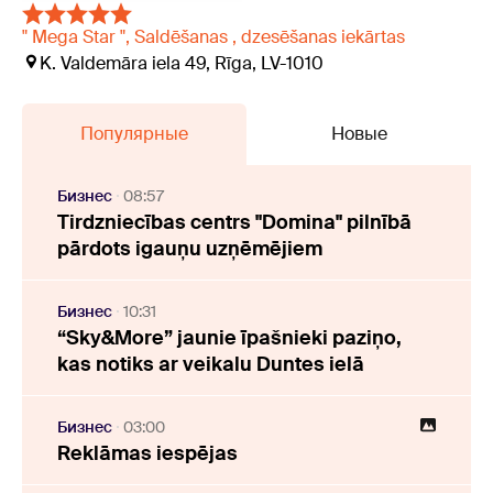
" Mega Star ", Saldēšanas , dzesēšanas iekārtas
K. Valdemāra iela 49, Rīga, LV-1010
Популярные
Новые
Бизнес
08:57
Tirdzniecības centrs "Domina" pilnībā
pārdots igauņu uzņēmējiem
Бизнес
10:31
“Sky&More” jaunie īpašnieki paziņo,
kas notiks ar veikalu Duntes ielā
Бизнес
03:00
Reklāmas iespējas