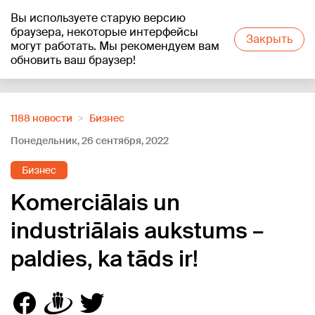
Вы используете старую версию
+19
°C
браузера, некоторые интерфейсы
Закрыть
могут работать. Мы рекомендуем вам
обновить ваш браузер!
Reklāma
1188 новости
Бизнес
Понедельник, 26 сентября, 2022
Бизнес
Komerciālais un
industriālais aukstums –
paldies, ka tāds ir!