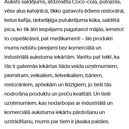
Auksts saldējums, atdzesēta Coco-cola, putojošs,
vēss alus kafejnīcā, tikko gatavots ēdiens restorānā,
ledus kafija, debešķīga putukrējuma kūka, saldētā
pica, ko tik ātri iespējams pagatavot mājās, iemetot
to cepeškrāsnī, pat medikamenti – šie produkti
mums nebūtu pieejami bez komerciālā un
industriālā aukstuma iekārtām. Varētu pat teikt, ka
tās ir galvenās iekārtas šāda veida uzņēmumiem,
piemēram, veikaliem, lielveikaliem, bāriem,
restorāniem, aptiekām un līdzīgiem, jo tieši tās
nodrošina produktu un preču kvalitāti. Un tieši
uzņēmumiem, kas nodarbojas ar industriālā un
komerciālā aukstuma iekārtu pārdošanu un
uzstādīšanu, mums par tiem ir jāsaka paldies.