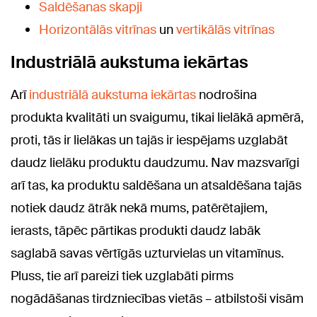
Saldēšanas skapji
Horizontālās vitrīnas
un
vertikālās vitrīnas
Industriālā aukstuma iekārtas
Arī
industriālā aukstuma iekārtas
nodrošina
produkta kvalitāti un svaigumu, tikai lielākā apmērā,
proti, tās ir lielākas un tajās ir iespējams uzglabāt
daudz lielāku produktu daudzumu. Nav mazsvarīgi
arī tas, ka produktu saldēšana un atsaldēšana tajās
notiek daudz ātrāk nekā mums, patērētajiem,
ierasts, tāpēc pārtikas produkti daudz labāk
saglabā savas vērtīgās uzturvielas un vitamīnus.
Pluss, tie arī pareizi tiek uzglabāti pirms
nogādāšanas tirdzniecības vietās – atbilstoši visām