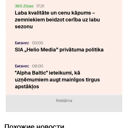
360 Ziņas
17:31
Laba kvalitāte un cenu kāpums –
zemniekiem beidzot cerība uz labu
sezonu
Бизнес
00:00
SIA „Helio Media” privātuma politika
Бизнес
08:00
"Alpha Baltic" ieteikumi, kā
uzņēmumiem augt mainīgos tirgus
apstākļos
Reklāma
Похожие новости