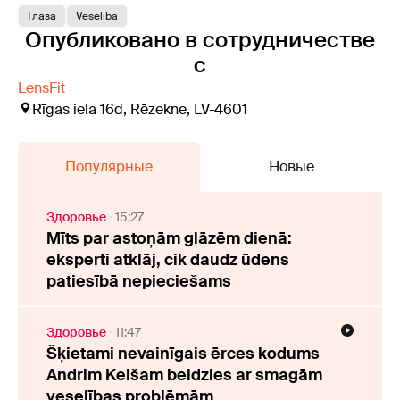
Глаза
Veselība
Опубликовано в сотрудничестве
с
LensFit
Rīgas iela 16d, Rēzekne, LV-4601
Популярные
Новые
Здоровье
15:27
Mīts par astoņām glāzēm dienā:
eksperti atklāj, cik daudz ūdens
patiesībā nepieciešams
Здоровье
11:47
Šķietami nevainīgais ērces kodums
Andrim Keišam beidzies ar smagām
veselības problēmām