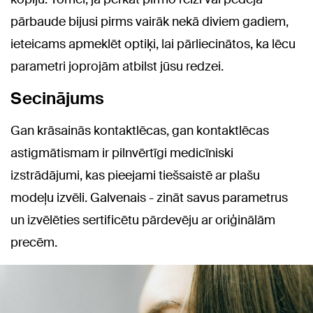
pārbaude bijusi pirms vairāk nekā diviem gadiem,
ieteicams apmeklēt optiķi, lai pārliecinātos, ka lēcu
parametri joprojām atbilst jūsu redzei.
Secinājums
Gan krāsainās kontaktlēcas, gan kontaktlēcas
astigmātismam ir pilnvērtīgi medicīniski
izstrādājumi, kas pieejami tiešsaistē ar plašu
modeļu izvēli. Galvenais - zināt savus parametrus
un izvēlēties sertificētu pārdevēju ar oriģinālām
precēm.