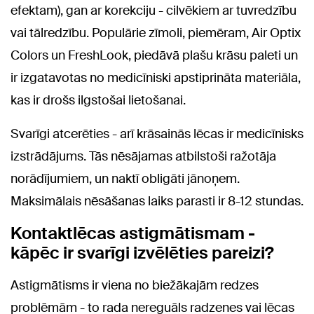
efektam), gan ar korekciju - cilvēkiem ar tuvredzību
vai tālredzību. Populārie zīmoli, piemēram, Air Optix
Colors un FreshLook, piedāvā plašu krāsu paleti un
ir izgatavotas no medicīniski apstiprināta materiāla,
kas ir drošs ilgstošai lietošanai.
Svarīgi atcerēties - arī krāsainās lēcas ir medicīnisks
izstrādājums. Tās nēsājamas atbilstoši ražotāja
norādījumiem, un naktī obligāti jānoņem.
Maksimālais nēsāšanas laiks parasti ir 8-12 stundas.
Kontaktlēcas astigmātismam -
kāpēc ir svarīgi izvēlēties pareizi?
Astigmātisms ir viena no biežākajām redzes
problēmām - to rada nereguāls radzenes vai lēcas