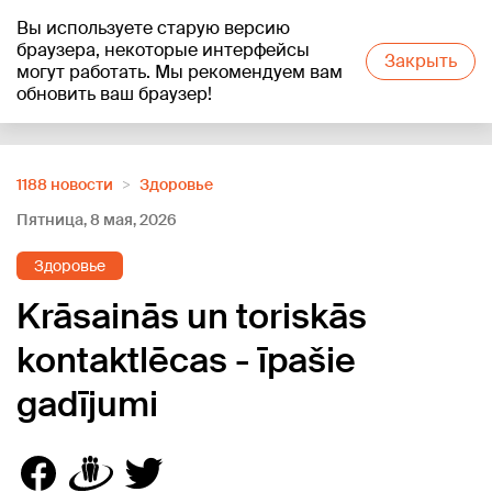
Вы используете старую версию
+19
°C
браузера, некоторые интерфейсы
Закрыть
могут работать. Мы рекомендуем вам
обновить ваш браузер!
Reklāma
1188 новости
Здоровье
Пятница, 8 мая, 2026
Здоровье
Krāsainās un toriskās
kontaktlēcas - īpašie
gadījumi