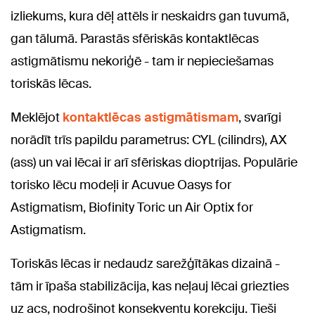
izliekums, kura dēļ attēls ir neskaidrs gan tuvumā,
gan tālumā. Parastās sfēriskās kontaktlēcas
astigmātismu nekoriģē - tam ir nepieciešamas
toriskās lēcas.
Meklējot
kontaktlēcas astigmātismam
, svarīgi
norādīt trīs papildu parametrus: CYL (cilindrs), AX
(ass) un vai lēcai ir arī sfēriskas dioptrijas. Populārie
torisko lēcu modeļi ir Acuvue Oasys for
Astigmatism, Biofinity Toric un Air Optix for
Astigmatism.
Toriskās lēcas ir nedaudz sarežģītākas dizainā -
tām ir īpaša stabilizācija, kas neļauj lēcai griezties
uz acs, nodrošinot konsekventu korekciju. Tieši