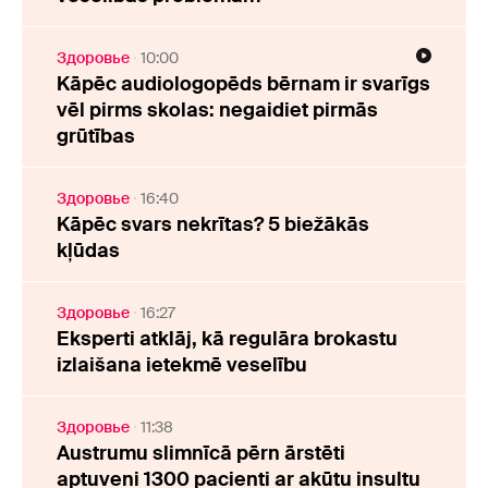
Здоровье
10:00
Kāpēc audiologopēds bērnam ir svarīgs
vēl pirms skolas: negaidiet pirmās
grūtības
Здоровье
16:40
Kāpēc svars nekrītas? 5 biežākās
kļūdas
Здоровье
16:27
Eksperti atklāj, kā regulāra brokastu
izlaišana ietekmē veselību
Здоровье
11:38
Austrumu slimnīcā pērn ārstēti
aptuveni 1300 pacienti ar akūtu insultu