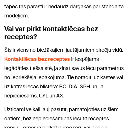
tāpēc tās parasti ir nedaudz dārgākas par standarta
modeļiem.
Vai var pirkt kontaktlēcas bez
receptes?
Šis ir viens no biežākajiem jautājumiem pircēju vidū.
Kontaktlēcas bez receptes
ir iespējams
iegādāties tiešsaistē, ja zinat savus lēcu parametrus
no iepriekšējā iepakojuma. Tie norādīti uz kastes vai
uz katras lēcas blistera: BC, DIA, SPH un, ja
nepieciešams, CYL un AX.
Uzticami veikali ļauj pasūtīt, pamatojoties uz šiem
datiem, bez nepieciešamības iesūtīt receptes
kopiju. Tomēr, ja pērkat pirmo reizi vai pēdējā