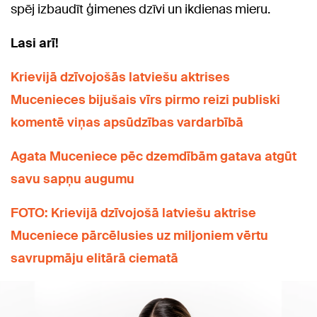
spēj izbaudīt ģimenes dzīvi un ikdienas mieru.
Lasi arī!
Krievijā dzīvojošās latviešu aktrises
Mucenieces bijušais vīrs pirmo reizi publiski
komentē viņas apsūdzības vardarbībā
Agata Muceniece pēc dzemdībām gatava atgūt
savu sapņu augumu
FOTO: Krievijā dzīvojošā latviešu aktrise
Muceniece pārcēlusies uz miljoniem vērtu
savrupmāju elitārā ciematā