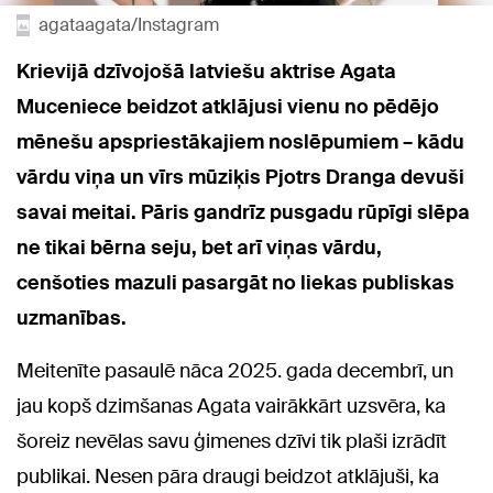
agataagata/Instagram
Krievijā dzīvojošā latviešu aktrise Agata
Muceniece beidzot atklājusi vienu no pēdējo
mēnešu apspriestākajiem noslēpumiem – kādu
vārdu viņa un vīrs mūziķis Pjotrs Dranga devuši
savai meitai. Pāris gandrīz pusgadu rūpīgi slēpa
ne tikai bērna seju, bet arī viņas vārdu,
cenšoties mazuli pasargāt no liekas publiskas
uzmanības.
Meitenīte pasaulē nāca 2025. gada decembrī, un
jau kopš dzimšanas Agata vairākkārt uzsvēra, ka
šoreiz nevēlas savu ģimenes dzīvi tik plaši izrādīt
publikai. Nesen pāra draugi beidzot atklājuši, ka