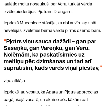
laulātie meitu nosaukuši par Veru, turklāt vārda
izvēle piederējusi Pjotram Drangam.
Iepriekš Muceniece stāstīja, ka abi ar vīru apzināti
nevēlējās izvēlēties bērna vārdu pirms dzemdībām.
Pjotrs viņu sauca dažādi – gan par
Sašeņku, gan Vareņku, gan Veru.
Nolēmām, ka paskatīsimies uz
meitiņu pēc dzimšanas un tad arī
sapratīsim, kāds vārds viņai piestāv,
viņa atklāja.
Iepriekš jau vēstīts, ka Agata un Pjotrs apprecējās
pagājušajā vasarā, un aktrise pēc kāzām pat