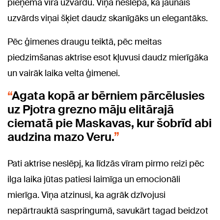
pieņēma vīra uzvārdu. Viņa neslēpa, ka jaunais
uzvārds viņai šķiet daudz skanīgāks un elegantāks.
Pēc ģimenes draugu teiktā, pēc meitas
piedzimšanas aktrise esot kļuvusi daudz mierīgāka
un vairāk laika velta ģimenei.
Agata kopā ar bērniem pārcēlusies
uz Pjotra grezno māju elitārajā
ciematā pie Maskavas, kur šobrīd abi
audzina mazo Veru.
Pati aktrise neslēpj, ka līdzās vīram pirmo reizi pēc
ilga laika jūtas patiesi laimīga un emocionāli
mierīga. Viņa atzinusi, ka agrāk dzīvojusi
nepārtrauktā saspringumā, savukārt tagad beidzot