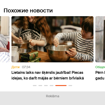
Похожие новости
Дети
07:34
Oбще
Lietains laiks nav šķērslis jautrībai! Piecas
Pērn 
idejas, ko darīt mājās ar bērniem brīvlaikā
gadu 
Reklāma