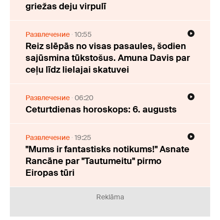
griežas deju virpulī
Развлечение
10:55
Reiz slēpās no visas pasaules, šodien
sajūsmina tūkstošus. Amuna Davis par
ceļu līdz lielajai skatuvei
Развлечение
06:20
Ceturtdienas horoskops: 6. augusts
Развлечение
19:25
"Mums ir fantastisks notikums!" Asnate
Rancāne par "Tautumeitu" pirmo
Eiropas tūri
Reklāma