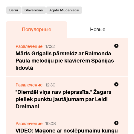
Bērni
Slavenības
Agata Muceniece
Популярные
Новые
Развлечение
17:22
Māris Grigalis pārsteidz ar Raimonda
Paula melodiju pie klavierēm Spānijas
lidostā
Развлечение
12:30
"Diemžēl viņa nav pieprasīta." Žagars
pieliek punktu jautājumam par Leldi
Dreimani
Развлечение
10:08
VIDEO: Magone ar noslēpumainu kungu