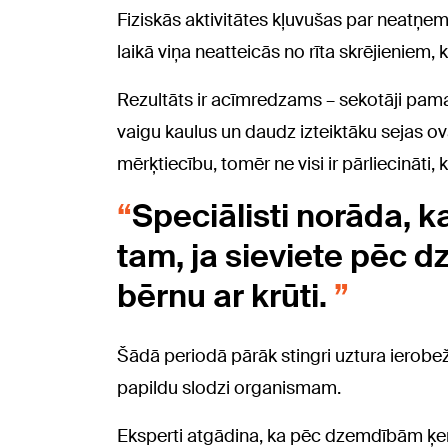
Fiziskās aktivitātes kļuvušas par neatņe
laikā viņa neatteicās no rīta skrējieniem, 
Rezultāts ir acīmredzams – sekotāji pamanī
vaigu kaulus un daudz izteiktāku sejas ovā
mērķtiecību, tomēr ne visi ir pārliecināti, k
Speciālisti norāda, 
tam, ja sieviete pēc
bērnu ar krūti.
Šādā periodā pārāk stingri uztura ierobež
papildu slodzi organismam.
Eksperti atgādina, ka pēc dzemdībām ķerm