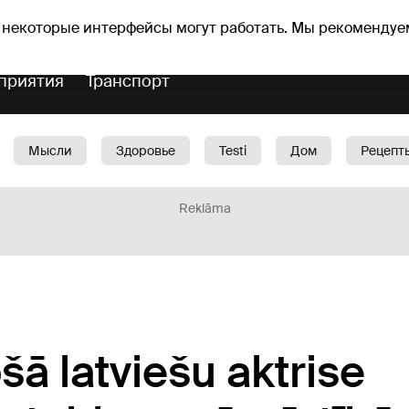
Прогноз погоды
Гороскопы
 некоторые интерфейсы могут работать. Мы рекомендуе
приятия
Транспорт
Мысли
Здоровье
Testi
Дом
Рецепт
Красота
Дети
Машина
1188 play
Spo
Reklāma
ošā latviešu aktrise