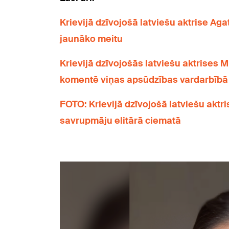
Krievijā dzīvojošā latviešu aktrise Ag
jaunāko meitu
Krievijā dzīvojošās latviešu aktrises M
komentē viņas apsūdzības vardarbībā
FOTO: Krievijā dzīvojošā latviešu akt
savrupmāju elitārā ciematā