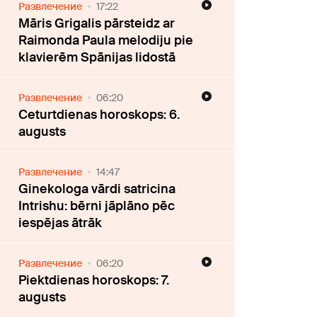
Развлечение
17:22
Māris Grigalis pārsteidz ar
Raimonda Paula melodiju pie
klavierēm Spānijas lidostā
Развлечение
06:20
Ceturtdienas horoskops: 6.
augusts
Развлечение
14:47
Ginekologa vārdi satricina
Intrishu: bērni jāplāno pēc
iespējas ātrāk
Развлечение
06:20
Piektdienas horoskops: 7.
augusts