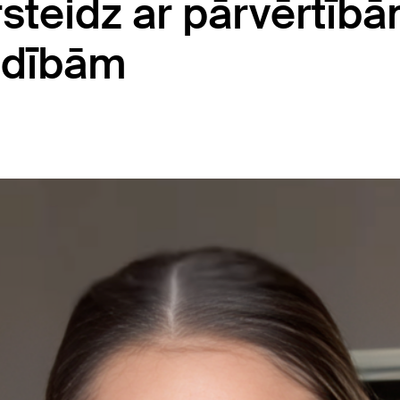
steidz ar pārvērtīb
mdībām