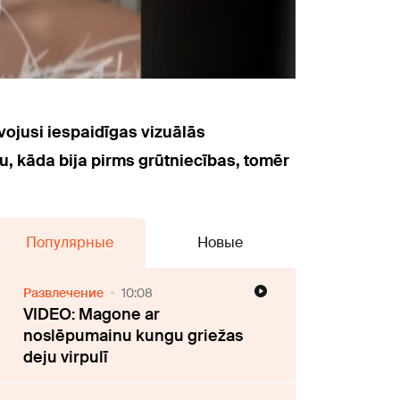
vojusi iespaidīgas vizuālās
, kāda bija pirms grūtniecības, tomēr
Популярные
Новые
Развлечение
10:08
VIDEO: Magone ar
noslēpumainu kungu griežas
deju virpulī