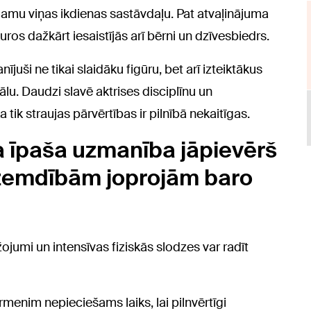
mamu viņas ikdienas sastāvdaļu. Pat atvaļinājuma
kuros dažkārt iesaistījās arī bērni un dzīvesbiedrs.
juši ne tikai slaidāku figūru, bet arī izteiktākus
lu. Daudzi slavē aktrises disciplīnu un
a tik straujas pārvērtības ir pilnībā nekaitīgas.
ka īpaša uzmanība jāpievērš
 dzemdībām joprojām baro
ojumi un intensīvas fiziskās slodzes var radīt
enim nepieciešams laiks, lai pilnvērtīgi