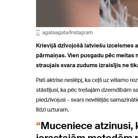
agataagata/Instagram
Krievijā dzīvojošā latviešu izcelsmes
pārmaiņas. Vien pusgadu pēc meitas nā
straujais svara zudums izraisījis ne ti
Pati aktrise neslēpj, ka ceļš uz vēlamo rezu
stāstījusi, ka pēc trešajām dzemdībām sa
piedzīvojusi – svars nevēlējās samazinātie
līdzi uzturam.
Muceniece atzinusi, 