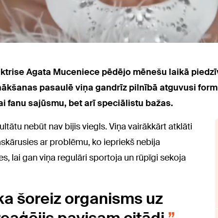
 aktrise Agata Muceniece pēdējo mēnešu laikā piedzī
kšanas pasaulē viņa gandrīz pilnībā atguvusi formu
kai fanu sajūsmu, bet arī speciālistu bažas.
ltātu nebūt nav bijis viegls. Viņa vairākkārt atklāti
skārusies ar problēmu, ko iepriekš nebija
s, lai gan viņa regulāri sportoja un rūpīgi sekoja
ka šoreiz organisms uz