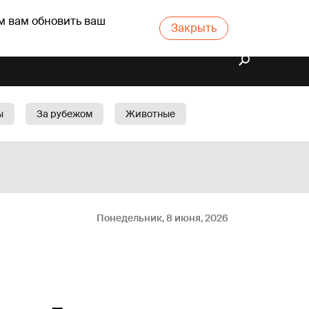
м вам обновить ваш
Закрыть
ы
За рубежом
Животные
rts
Бизнес
Cад
Понедельник, 8 июня, 2026