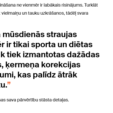
nāšana ne vienmēr ir labākais risinājums. Turklāt
t vielmaiņu un tauku uzkrāšanos, tādēļ svara
ka mūsdienās straujas
 ir tikai sporta un diētas
žāk tiek izmantotas dažādas
s, ķermeņa korekcijas
jumi, kas palīdz ātrāk
u.
as sava pārvērtību stāsta detaļas.