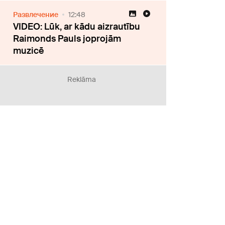
Развлечение
12:48
VIDEO: Lūk, ar kādu aizrautību
Raimonds Pauls joprojām
muzicē
Reklāma