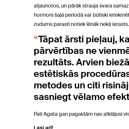
atjaunotos, un pārāk strauja svara samazi
hormoni šajā periodā var būtiski ietekmē
zudums parasti notiek lēnāk nekā ierasts.
Tāpat ārsti pieļauj, 
pārvērtības ne vienmēr
rezultāts. Arvien bie
estētiskās procedūra
metodes un citi risinā
sasniegt vēlamo efekt
Pati Agata gan pagaidām nav atklājusi vis
Lasi arī!