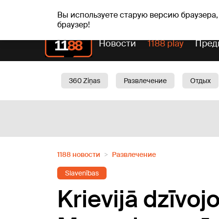
пт, 07.08.2026.
+18
°C
Alfrēds, Fredis, Madars
Вы используете старую версию браузера,
браузер!
Новости
1188 play
Пред
360 Ziņas
Развлечение
Отдых
Oбщество
Актуально
Трафик
1188 новости
Развлечение
Slavenības
Krievijā dzīvoj