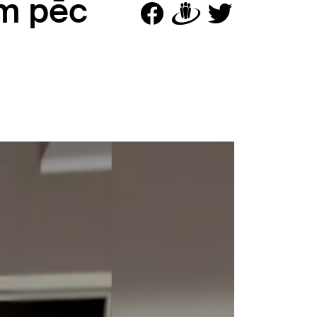
ām pēc