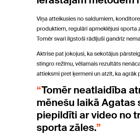
ierastajām metodēm re
Viņa atteikusies no saldumiem, konditor
produktiem, regulāri apmeklējusi sporta zā
Tomēr svari ilgstoši rādījuši gandrīz nema
Aktrise pat jokojusi, ka sekotājus pārstei
stingro režīmu, vēlamais rezultāts nenāca ti
attieksmi pret ķermeni un atzīt, ka agrāk pr
Tomēr neatlaidība a
mēnešu laikā Agatas so
piepildīti ar video no
sporta zāles.