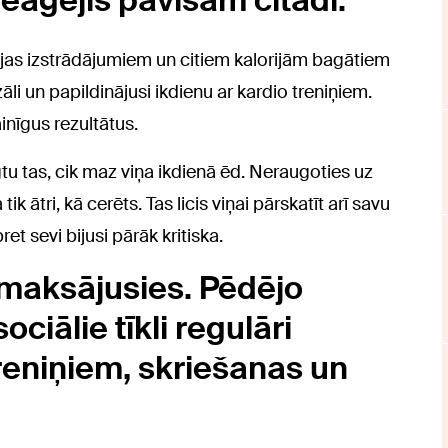
aģējis pavisam citādi.
ejas izstrādājumiem un citiem kalorijām bagātiem
li un papildinājusi ikdienu ar kardio treniņiem.
inīgus rezultātus.
gtu tas, cik maz viņa ikdienā ēd. Neraugoties uz
k ātri, kā cerēts. Tas licis viņai pārskatīt arī savu
et sevi bijusi pārāk kritiska.
tmaksājusies. Pēdējo
ciālie tīkli regulāri
 treniņiem, skriešanas un