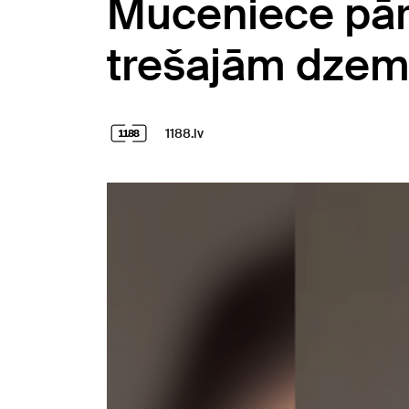
Muceniece pār
trešajām dze
1188.lv