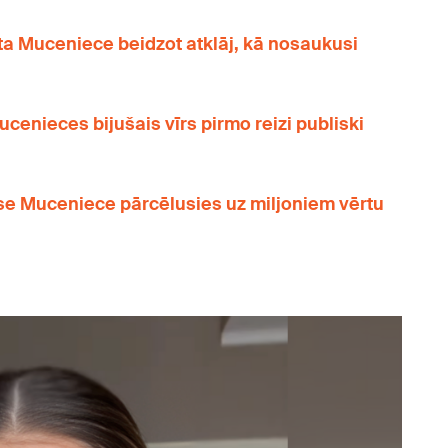
ata Muceniece beidzot atklāj, kā nosaukusi
ucenieces bijušais vīrs pirmo reizi publiski
rise Muceniece pārcēlusies uz miljoniem vērtu