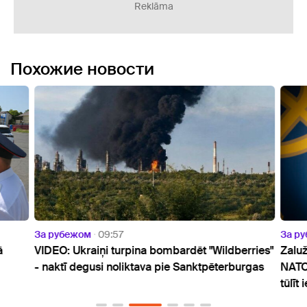
Reklāma
Похожие новости
За рубежом
09:57
За р
ā
VIDEO: Ukraiņi turpina bombardēt "Wildberries"
Zaluž
- naktī degusi noliktava pie Sanktpēterburgas
NATO:
tūlīt 