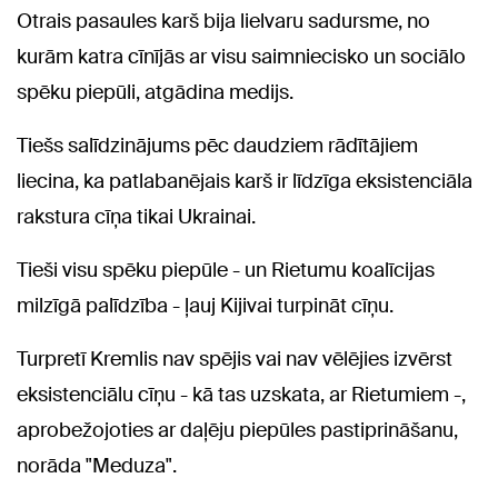
Otrais pasaules karš bija lielvaru sadursme, no
kurām katra cīnījās ar visu saimniecisko un sociālo
spēku piepūli, atgādina medijs.
Tiešs salīdzinājums pēc daudziem rādītājiem
liecina, ka patlabanējais karš ir līdzīga eksistenciāla
rakstura cīņa tikai Ukrainai.
Tieši visu spēku piepūle - un Rietumu koalīcijas
milzīgā palīdzība - ļauj Kijivai turpināt cīņu.
Turpretī Kremlis nav spējis vai nav vēlējies izvērst
eksistenciālu cīņu - kā tas uzskata, ar Rietumiem -,
aprobežojoties ar daļēju piepūles pastiprināšanu,
norāda "Meduza".