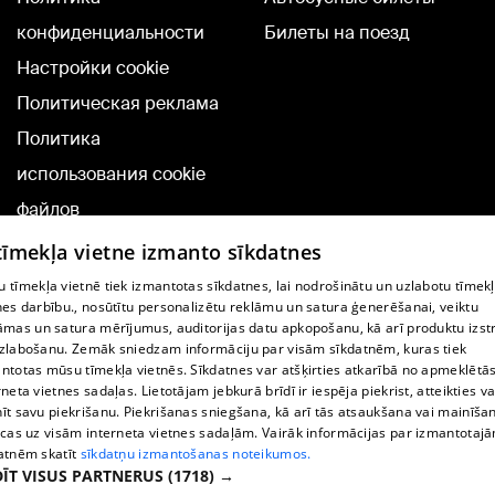
конфиденциальности
Билеты на поезд
Настройки cookie
Политическая реклама
Политика
использования cookie
файлов
Добавление
 tīmekļa vietne izmanto sīkdatnes
комментариев
 tīmekļa vietnē tiek izmantotas sīkdatnes, lai nodrošinātu un uzlabotu tīmek
nes darbību., nosūtītu personalizētu reklāmu un satura ģenerēšanai, veiktu
āmas un satura mērījumus, auditorijas datu apkopošanu, kā arī produktu izst
TВ-программа
zlabošanu. Zemāk sniedzam informāciju par visām sīkdatnēm, kuras tiek
Условия договора
ntotas mūsu tīmekļa vietnēs. Sīkdatnes var atšķirties atkarībā no apmeklētā
rneta vietnes sadaļas. Lietotājam jebkurā brīdī ir iespēja piekrist, atteikties va
360 Ziņu kontakti
īt savu piekrišanu. Piekrišanas sniegšana, kā arī tās atsaukšana vai mainīša
ecas uz visām interneta vietnes sadaļām. Vairāk informācijas par izmantotaj
Helio Media
atnēm skatīt
sīkdatņu izmantošanas noteikumos.
ĪT VISUS PARTNERUS
(1718) →
Служба помощи портала: э-почта -
info@1188.lv