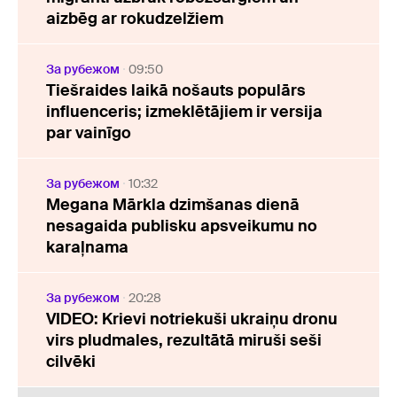
aizbēg ar rokudzelžiem
За рубежом
09:50
Tiešraides laikā nošauts populārs
influenceris; izmeklētājiem ir versija
par vainīgo
За рубежом
10:32
Megana Mārkla dzimšanas dienā
nesagaida publisku apsveikumu no
karaļnama
За рубежом
20:28
VIDEO: Krievi notriekuši ukraiņu dronu
virs pludmales, rezultātā miruši seši
cilvēki