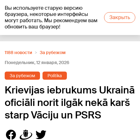
Вы используете старую версию
+27
°C
браузера, некоторые интерфейсы
Закрыть
могут работать. Мы рекомендуем вам
обновить ваш браузер!
Reklāma
1188 новости
За рубежом
Понедельник, 12 января, 2026
За рубежом
Politika
Krievijas iebrukums Ukrainā
oficiāli norit ilgāk nekā karš
starp Vāciju un PSRS