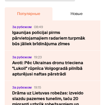
Популярные
Новые
За рубежом
08:49
Igaunijas policijai pirms
pārvietojamajiem radariem turpmāk
būs jāliek brīdinājuma zīmes
За рубежом
19:23
Avoti: Pēc Ukrainas dronu trieciena
"Lukoil" rūpnīca Volgogradā pilnībā
apturējusi naftas pārstrādi
За рубежом
19:15
Drāma uz Lietuvas robežas: izveido
slazdu pazemes tunelim, taču 20
migranti uzbrūk robežsargiem un