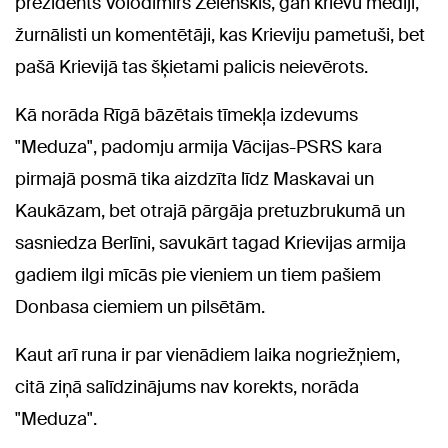
prezidents Volodimirs Zelenskis, gan krievu mediji,
žurnālisti un komentētāji, kas Krieviju pametuši, bet
pašā Krievijā tas šķietami palicis neievērots.
Kā norāda Rīgā bāzētais tīmekļa izdevums
"Meduza", padomju armija Vācijas-PSRS kara
pirmajā posmā tika aizdzīta līdz Maskavai un
Kaukāzam, bet otrajā pārgāja pretuzbrukumā un
sasniedza Berlīni, savukārt tagad Krievijas armija
gadiem ilgi mīcās pie vieniem un tiem pašiem
Donbasa ciemiem un pilsētām.
Kaut arī runa ir par vienādiem laika nogriežņiem,
citā ziņā salīdzinājums nav korekts, norāda
"Meduza".