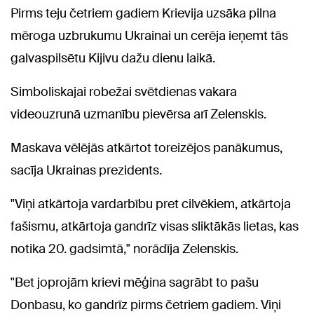
Pirms teju četriem gadiem Krievija uzsāka pilna
mēroga uzbrukumu Ukrainai un cerēja ieņemt tās
galvaspilsētu Kijivu dažu dienu laikā.
Simboliskajai robežai svētdienas vakara
videouzrunā uzmanību pievērsa arī Zelenskis.
Maskava vēlējās atkārtot toreizējos panākumus,
sacīja Ukrainas prezidents.
"Viņi atkārtoja vardarbību pret cilvēkiem, atkārtoja
fašismu, atkārtoja gandrīz visas sliktākās lietas, kas
notika 20. gadsimtā," norādīja Zelenskis.
"Bet joprojām krievi mēģina sagrābt to pašu
Donbasu, ko gandrīz pirms četriem gadiem. Viņi