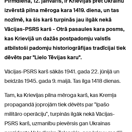
Pirmdiena, 12. janvāris, ir Krievijas pret Ukrainu
izvērstā pilna mēroga kara 1419. diena, un tas
nozīmē, ka šis karš turpinās jau ilgāk nekā
Vācijas-PSRS karš - Otrā pasaules kara posms,
kas Krievijā un dažās postpadomju valstīs
atbilstoši padomju historiogrāfijas tradīcijai tiek
dēvēts par "Lielo Tēvijas karu".
Vācijas-PSRS karš sākās 1941. gada 22. jūnijā un
beidzās 1945. gada 9. maijā. Tas ilga 1418 dienas.
Tam, ka Krievijas pilna mēroga karš, kas Kremļa
propagandā joprojām tiek dēvēts par "īpašo
militāro operāciju", turpinās ilgāk nekā Vācijas-
PSRS karš, uzmanību pievērsis gan Ukrainas