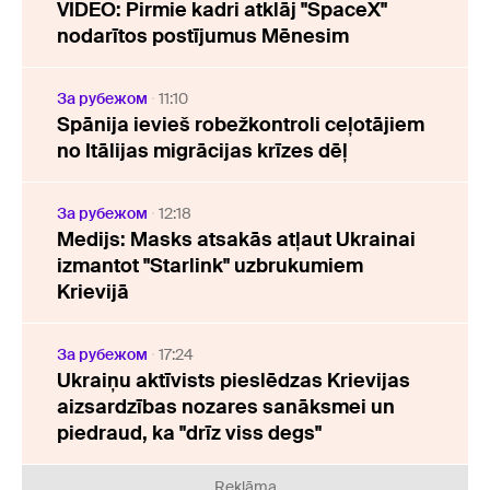
VIDEO: Pirmie kadri atklāj "SpaceX"
nodarītos postījumus Mēnesim
За рубежом
11:10
Spānija ievieš robežkontroli ceļotājiem
no Itālijas migrācijas krīzes dēļ
За рубежом
12:18
Medijs: Masks atsakās atļaut Ukrainai
izmantot "Starlink" uzbrukumiem
Krievijā
За рубежом
17:24
Ukraiņu aktīvists pieslēdzas Krievijas
aizsardzības nozares sanāksmei un
piedraud, ka "drīz viss degs"
Reklāma