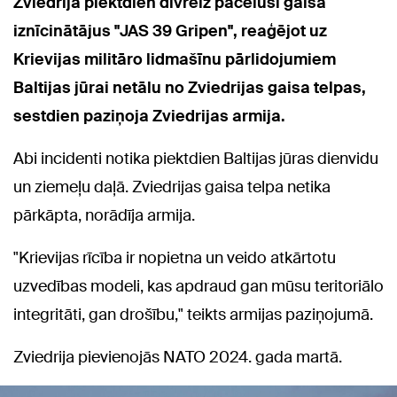
Zviedrija piektdien divreiz pacēlusi gaisā
iznīcinātājus "JAS 39 Gripen", reaģējot uz
Krievijas militāro lidmašīnu pārlidojumiem
Baltijas jūrai netālu no Zviedrijas gaisa telpas,
sestdien paziņoja Zviedrijas armija.
Abi incidenti notika piektdien Baltijas jūras dienvidu
un ziemeļu daļā. Zviedrijas gaisa telpa netika
pārkāpta, norādīja armija.
"Krievijas rīcība ir nopietna un veido atkārtotu
uzvedības modeli, kas apdraud gan mūsu teritoriālo
integritāti, gan drošību," teikts armijas paziņojumā.
Zviedrija pievienojās NATO 2024. gada martā.