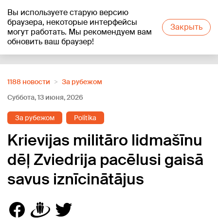
Вы используете старую версию
+15
°C
браузера, некоторые интерфейсы
Закрыть
могут работать. Мы рекомендуем вам
обновить ваш браузер!
Reklāma
1188 новости
За рубежом
Суббота, 13 июня, 2026
За рубежом
Politika
Krievijas militāro lidmašīnu
dēļ Zviedrija pacēlusi gaisā
savus iznīcinātājus