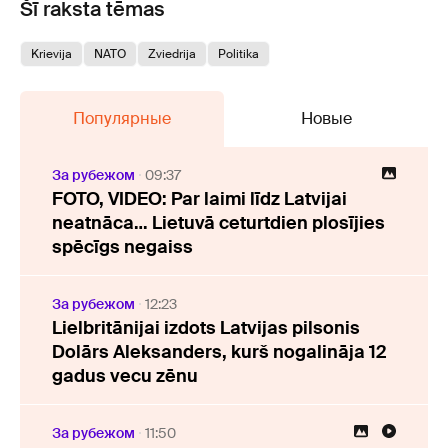
Šī raksta tēmas
Krievija
NATO
Zviedrija
Politika
Популярные
Новые
За рубежом
09:37
FOTO, VIDEO: Par laimi līdz Latvijai
neatnāca… Lietuvā ceturtdien plosījies
spēcīgs negaiss
За рубежом
12:23
Lielbritānijai izdots Latvijas pilsonis
Dolārs Aleksanders, kurš nogalināja 12
gadus vecu zēnu
За рубежом
11:50