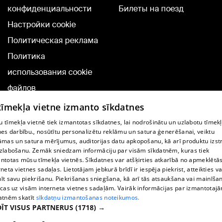
конфиденциальности
Билеты на поезд
Настройки cookie
Политическая реклама
Политика
использования cookie
файлов
Добавление
 tīmekļa vietne izmanto sīkdatnes
комментариев
 tīmekļa vietnē tiek izmantotas sīkdatnes, lai nodrošinātu un uzlabotu tīmek
nes darbību., nosūtītu personalizētu reklāmu un satura ģenerēšanai, veiktu
āmas un satura mērījumus, auditorijas datu apkopošanu, kā arī produktu izst
TВ-программа
zlabošanu. Zemāk sniedzam informāciju par visām sīkdatnēm, kuras tiek
Условия договора
ntotas mūsu tīmekļa vietnēs. Sīkdatnes var atšķirties atkarībā no apmeklētā
rneta vietnes sadaļas. Lietotājam jebkurā brīdī ir iespēja piekrist, atteikties va
360 Ziņu kontakti
īt savu piekrišanu. Piekrišanas sniegšana, kā arī tās atsaukšana vai mainīša
ecas uz visām interneta vietnes sadaļām. Vairāk informācijas par izmantotaj
Helio Media
atnēm skatīt
sīkdatņu izmantošanas noteikumos.
ĪT VISUS PARTNERUS
(1718) →
Служба помощи портала: э-почта -
info@1188.lv