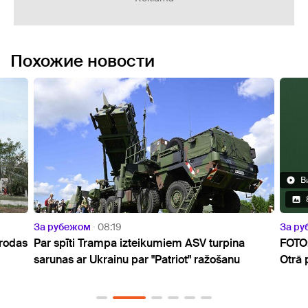
Похожие новости
Видео
8 Фото
жом
08:19
За рубежом
10:07
ti Trampa izteikumiem ASV turpina
FOTO: Ilgstošais sa
ar Ukrainu par "Patriot" ražošanu
Otrā pasaules kara 