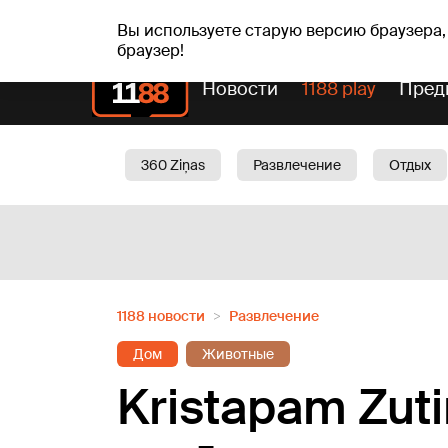
Прогн
чт, 06.08.2026.
+25
°C
Aisma, Askolds
Вы используете старую версию браузера,
браузер!
Новости
1188 play
Пред
360 Ziņas
Развлечение
Отдых
Oбщество
Актуально
Трафик
1188 новости
Развлечение
Дом
Животные
Kristapam Zuti