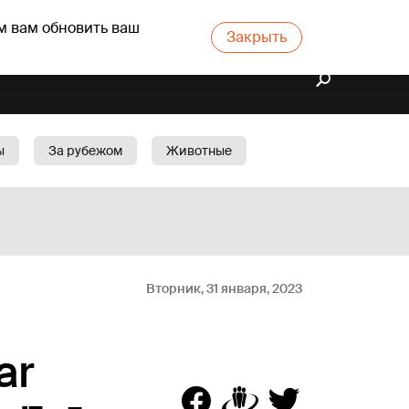
м вам обновить ваш
Закрыть
ы
За рубежом
Животные
rts
Бизнес
Cад
Вторник, 31 января, 2023
ar