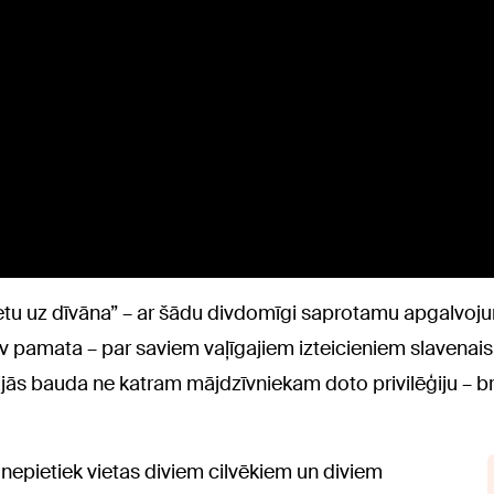
ietu uz dīvāna” – ar šādu divdomīgi saprotamu apgalvojum
 pamata – par saviem vaļīgajiem izteicieniem slavenais b
ās bauda ne katram mājdzīvniekam doto privilēģiju – br
 nepietiek vietas diviem cilvēkiem un diviem