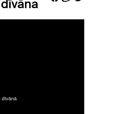
 dīvāna