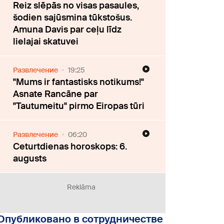
Reiz slēpās no visas pasaules,
šodien sajūsmina tūkstošus.
Amuna Davis par ceļu līdz
lielajai skatuvei
Развлечение
19:25
"Mums ir fantastisks notikums!"
Asnate Rancāne par
"Tautumeitu" pirmo Eiropas tūri
Развлечение
06:20
Ceturtdienas horoskops: 6.
augusts
Reklāma
Опубликовано в сотрудничестве