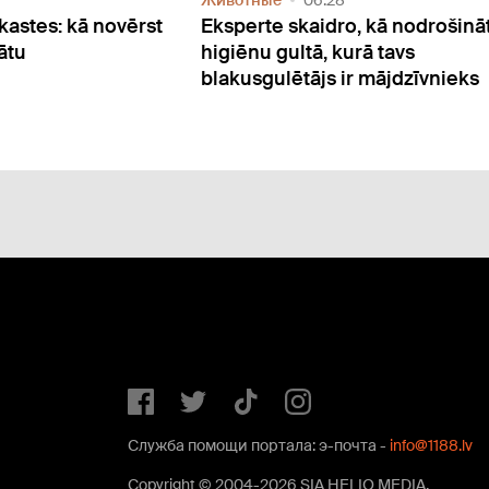
Животные
06:28
kastes: kā novērst
Eksperte skaidro, kā nodrošinā
ātu
higiēnu gultā, kurā tavs
blakusgulētājs ir mājdzīvnieks
Служба помощи портала: э-почта -
info@1188.lv
Copyright © 2004-2026 SIA HELIO MEDIA.