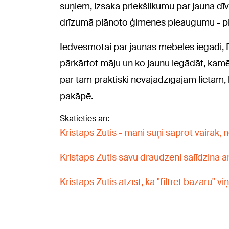
suņiem, izsaka priekšlikumu par jauna dī
drīzumā plānoto ģimenes pieaugumu - pie 
Iedvesmotai par jaunās mēbeles iegādi, El
pārkārtot māju un ko jaunu iegādāt, kam
par tām praktiski nevajadzīgajām lietām
pakāpē.
Skatieties arī:
Kristaps Zutis - mani suņi saprot vairāk,
Kristaps Zutis savu draudzeni salīdzina 
Kristaps Zutis atzīst, ka "filtrēt bazaru" 