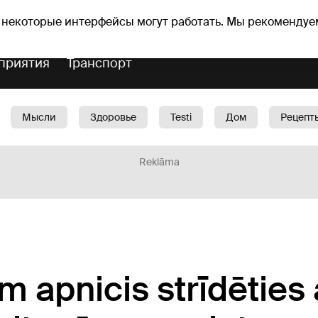
оз погоды
Гороскопы
 некоторые интерфейсы могут работать. Мы рекомендуе
приятия
Транспорт
Мысли
Здоровье
Testi
Дом
Рецепт
Красота
Дети
Машина
1188 play
Spo
Reklāma
m apnicis strīdēties 