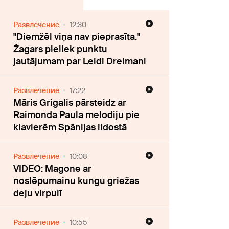
Развлечение
12:30
"Diemžēl viņa nav pieprasīta."
Žagars pieliek punktu
jautājumam par Leldi Dreimani
Развлечение
17:22
Māris Grigalis pārsteidz ar
Raimonda Paula melodiju pie
klavierēm Spānijas lidostā
Развлечение
10:08
VIDEO: Magone ar
noslēpumainu kungu griežas
deju virpulī
Развлечение
10:55