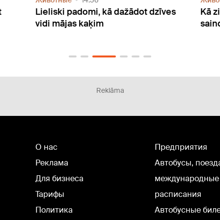
Животные
14:56
Живо
t
Lieliski padomi, kā dažādot dzīves
Kā zi
vidi mājas kaķim
sain
Reklāma
О нас
Предприятия
Реклама
Автобусы, поезд
Для бизнеса
международные
Тарифы
расписания
Политика
Автобусные бил