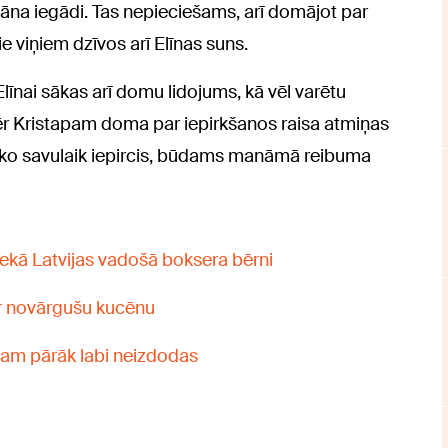
vāna iegādi. Tas nepieciešams, arī domājot par
viņiem dzīvos arī Elīnas suns.
īnai sākas arī domu lidojums, kā vēl varētu
ēr Kristapam doma par iepirkšanos raisa atmiņas
, ko savulaik iepircis, būdams manāmā reibuma
 nekā Latvijas vadošā boksera bērni
ar novārgušu kucēnu
viņam pārāk labi neizdodas