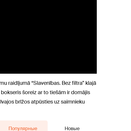
u raidījumā “Slavenības. Bez filtra” klajā
okseris šoreiz ar to tiešām ir domājis
īvajos brīžos atpūsties uz saimnieku
Популярные
Новые