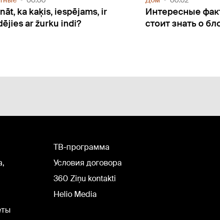
тные
00:00
Дом
00:02
nāt, ka kaķis, iespējams, ir
Интересные фак
dējies ar žurku indi?
стоит знать о бл
TВ-программа
а,
Условия договора
360 Ziņu kontakti
Helio Media
еты