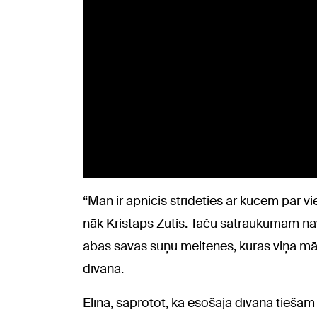
“Man ir apnicis strīdēties ar kucēm par v
nāk Kristaps Zutis. Taču satraukumam nav
abas savas suņu meitenes, kuras viņa māj
dīvāna.
Elīna, saprotot, ka esošajā dīvānā tiešām