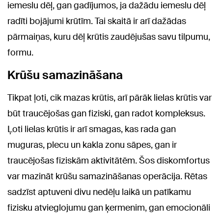
iemeslu dēļ, gan gadījumos, ja dažādu iemeslu dēļ
radīti bojājumi krūtīm. Tai skaitā ir arī dažādas
pārmaiņas, kuru dēļ krūtis zaudējušas savu tilpumu,
formu.
Krūšu samazināšana
Tikpat ļoti, cik mazas krūtis, arī pārāk lielas krūtis var
būt traucējošas gan fiziski, gan radot kompleksus.
Ļoti lielas krūtis ir arī smagas, kas rada gan
muguras, plecu un kakla zonu sāpes, gan ir
traucējošas fiziskām aktivitātēm. Šos diskomfortus
var mazināt krūšu samazināšanas operācija. Rētas
sadzīst aptuveni divu nedēļu laikā un patīkamu
fizisku atvieglojumu gan ķermenim, gan emocionāli