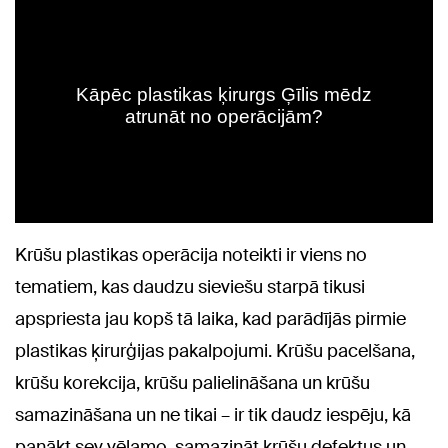
Krūšu plastikas operācija noteikti ir viens no
tematiem, kas daudzu sieviešu starpā tikusi
apspriesta jau kopš tā laika, kad parādījās pirmie
plastikas ķirurģijas pakalpojumi. Krūšu pacelšana,
krūšu korekcija, krūšu palielināšana un krūšu
samazināšana un ne tikai – ir tik daudz iespēju, kā
panākt sev vēlamo, samazināt krūšu defektus un