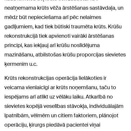
neatņemama krūts vēža ārstēšanas sastāvdaļa, un
mēdz būt nepieciešama arī pēc nelaimes
gadījumiem, kad tiek būtiski traumēta krūts. Krūšu
rekonstrukcijā tiek apvienoti vairāki ārstēšanas
principi, kas iekļauj arī krūšu noslīdējuma
mazināšanu, atbilstošas krūšu proporcijas sievietes
ķermenim u.c.
Krūts rekonstrukcijas operācija lielākoties ir
veicama vienlaicīgi ar krūts noņemšanu, taču to
iespējams arī atlikt uz vēlāku laiku. Atkarībā no
sievietes kopējā veselības stāvokļa, individuālajām
īpatnībām, vēlmēm un citiem faktoriem, plānojot
operāciju, ķirurgs piedāvā pacientei viņai