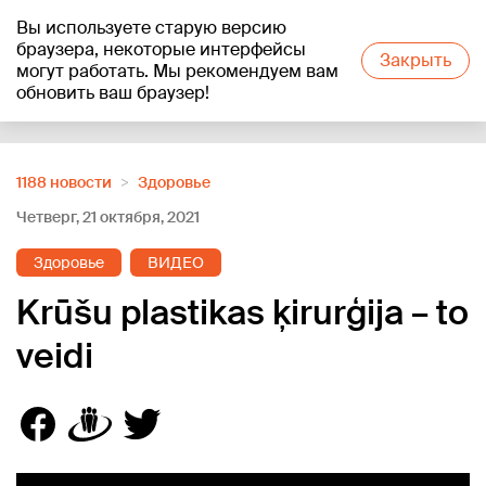
Вы используете старую версию
+19
°C
браузера, некоторые интерфейсы
Закрыть
могут работать. Мы рекомендуем вам
обновить ваш браузер!
Reklāma
1188 новости
Здоровье
Четверг, 21 октября, 2021
Здоровье
ВИДЕО
Krūšu plastikas ķirurģija – to
veidi