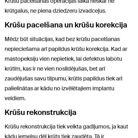
Krūšu pacelšanas operācijas laikā neskar ne
krūtgalus, ne piena dziedzeru izvadceļus.
Krūšu pacelšana un krūšu korekcija
Mēdz būt situācijas, kad bez krūšu pacelšanas
nepieciešama arī papildus krūšu korekcija. Kad ar
mastopeksiju vien nepietiek, lai defektus labotu
krūtīm, kas ir ne vien noslīdējušas, bet arī
zaudējušas savu tilpumu, krūtis papildus tiek arī
palielinātas ar kādu no izvēlētajiem implantu
veidiem.
Krūšu rekonstrukcija
Krūšu rekonstrukcija tiek veikta gadījumos, ja kaut
kādu iemelsu dēļ krūts tiek zaudēta. Tā ir