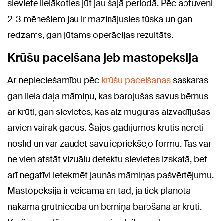
sieviete lielākoties jūt jau šajā periodā. Pēc aptuveni
2-3 mēnešiem jau ir mazinājusies tūska un gan
redzams, gan jūtams operācijas rezultāts.
Krūšu pacelšana jeb mastopeksija
Ar nepieciešamību pēc
krūšu pacelšanas
saskaras
gan liela daļa māmiņu, kas barojušas savus bērnus
ar krūti, gan sievietes, kas aiz muguras aizvadījušas
arvien vairāk gadus. Šajos gadījumos krūtis nereti
noslīd un var zaudēt savu iepriekšējo formu. Tas var
ne vien atstāt vizuālu defektu sievietes izskatā, bet
arī negatīvi ietekmēt jaunās māmiņas pašvērtējumu.
Mastopeksija ir veicama arī tad, ja tiek plānota
nākamā grūtniecība un bērniņa barošana ar krūti.