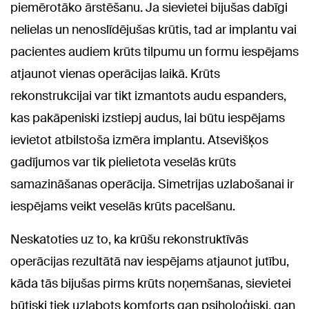
piemērotāko ārstēšanu. Ja sievietei bijušas dabīgi
nelielas un nenoslīdējušas krūtis, tad ar implantu vai
pacientes audiem krūts tilpumu un formu iespējams
atjaunot vienas operācijas laikā. Krūts
rekonstrukcijai var tikt izmantots audu espanders,
kas pakāpeniski izstiepj audus, lai būtu iespējams
ievietot atbilstoša izmēra implantu. Atsevišķos
gadījumos var tik pielietota veselās krūts
samazināšanas operācija. Simetrijas uzlabošanai ir
iespējams veikt veselās krūts pacelšanu.
Neskatoties uz to, ka krūšu rekonstruktīvās
operācijas rezultātā nav iespējams atjaunot jutību,
kāda tās bijušas pirms krūts noņemšanas, sievietei
būtiski tiek uzlabots komforts gan psiholoģiski, gan