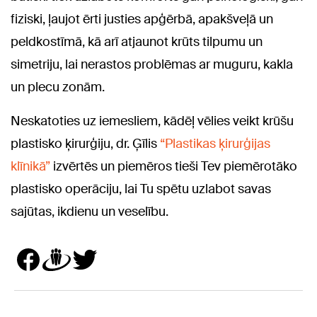
fiziski, ļaujot ērti justies apģērbā, apakšveļā un
peldkostīmā, kā arī atjaunot krūts tilpumu un
simetriju, lai nerastos problēmas ar muguru, kakla
un plecu zonām.
Neskatoties uz iemesliem, kādēļ vēlies veikt krūšu
plastisko ķirurģiju, dr. Ģīlis
“Plastikas ķirurģijas
klīnikā”
izvērtēs un piemēros tieši Tev piemērotāko
plastisko operāciju, lai Tu spētu uzlabot savas
sajūtas, ikdienu un veselību.