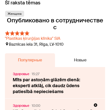
Šī raksta tēmas
Женщина
Опубликовано в сотрудничестве
с
"Plastikas ķirurģijas klīnika" SIA
Baznīcas iela 31, Rīga, LV-1010
Популярные
Новые
Здоровье
15:27
Mīts par astoņām glāzēm dienā:
eksperti atklāj, cik daudz ūdens
patiesībā nepieciešams
Здоровье
10:00