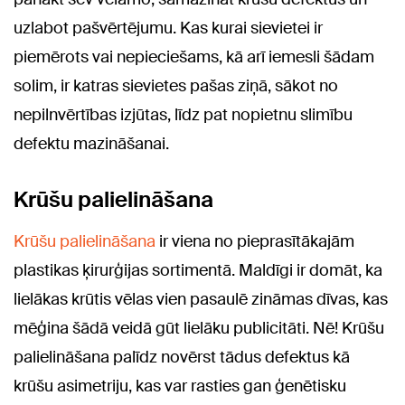
uzlabot pašvērtējumu. Kas kurai sievietei ir
piemērots vai nepieciešams, kā arī iemesli šādam
solim, ir katras sievietes pašas ziņā, sākot no
nepilnvērtības izjūtas, līdz pat nopietnu slimību
defektu mazināšanai.
Krūšu palielināšana
Krūšu palielināšana
ir viena no pieprasītākajām
plastikas ķirurģijas sortimentā. Maldīgi ir domāt, ka
lielākas krūtis vēlas vien pasaulē zināmas dīvas, kas
mēģina šādā veidā gūt lielāku publicitāti. Nē! Krūšu
palielināšana palīdz novērst tādus defektus kā
krūšu asimetriju, kas var rasties gan ģenētisku