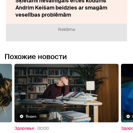
Šķietami nevainīgais ērces kodums
Andrim Keišam beidzies ar smagām
veselības problēmām
Reklāma
Похожие новости
Видео
Здоровье
00:00
Здор