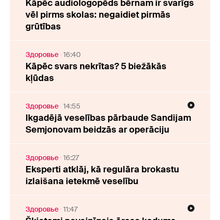
Kāpēc audiologopēds bērnam ir svarīgs
vēl pirms skolas: negaidiet pirmās
grūtības
Здоровье
16:40
Kāpēc svars nekrītas? 5 biežākās
kļūdas
Здоровье
14:55
Ikgadējā veselības pārbaude Sandijam
Semjonovam beidzās ar operāciju
Здоровье
16:27
Eksperti atklāj, kā regulāra brokastu
izlaišana ietekmē veselību
Здоровье
11:47