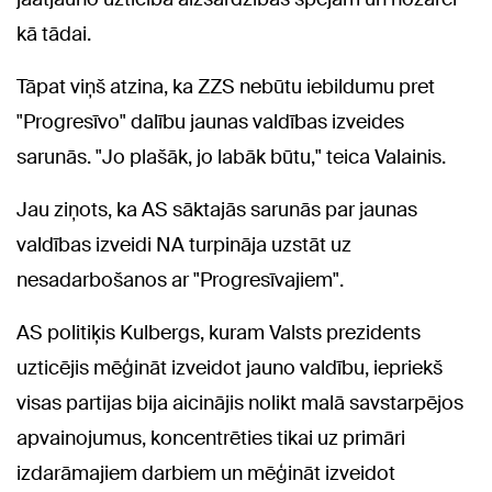
kā tādai.
Tāpat viņš atzina, ka ZZS nebūtu iebildumu pret
"Progresīvo" dalību jaunas valdības izveides
sarunās. "Jo plašāk, jo labāk būtu," teica Valainis.
Jau ziņots, ka AS sāktajās sarunās par jaunas
valdības izveidi NA turpināja uzstāt uz
nesadarbošanos ar "Progresīvajiem".
AS politiķis Kulbergs, kuram Valsts prezidents
uzticējis mēģināt izveidot jauno valdību, iepriekš
visas partijas bija aicinājis nolikt malā savstarpējos
apvainojumus, koncentrēties tikai uz primāri
izdarāmajiem darbiem un mēģināt izveidot