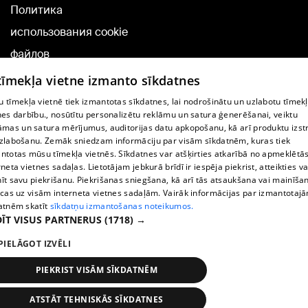
Политика
использования cookie
файлов
Добавление
 tīmekļa vietne izmanto sīkdatnes
комментариев
 tīmekļa vietnē tiek izmantotas sīkdatnes, lai nodrošinātu un uzlabotu tīmek
nes darbību., nosūtītu personalizētu reklāmu un satura ģenerēšanai, veiktu
āmas un satura mērījumus, auditorijas datu apkopošanu, kā arī produktu izst
TВ-программа
zlabošanu. Zemāk sniedzam informāciju par visām sīkdatnēm, kuras tiek
Условия договора
ntotas mūsu tīmekļa vietnēs. Sīkdatnes var atšķirties atkarībā no apmeklētā
rneta vietnes sadaļas. Lietotājam jebkurā brīdī ir iespēja piekrist, atteikties va
360 Ziņu kontakti
īt savu piekrišanu. Piekrišanas sniegšana, kā arī tās atsaukšana vai mainīša
ecas uz visām interneta vietnes sadaļām. Vairāk informācijas par izmantotaj
Helio Media
atnēm skatīt
sīkdatņu izmantošanas noteikumos.
ĪT VISUS PARTNERUS
(1718) →
Служба помощи портала: э-почта -
info@1188.lv
PIELĀGOT IZVĒLI
Copyright © 2004-2026 SIA HELIO MEDIA.
All rights reserved.
PIEKRIST VISĀM SĪKDATNĒM
ATSTĀT TEHNISKĀS SĪKDATNES