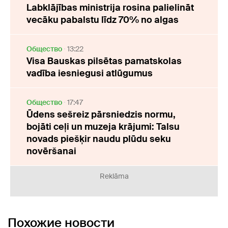
Labklājības ministrija rosina palielināt
vecāku pabalstu līdz 70% no algas
Oбщество
13:22
Visa Bauskas pilsētas pamatskolas
vadība iesniegusi atlūgumus
Oбщество
17:47
Ūdens sešreiz pārsniedzis normu,
bojāti ceļi un muzeja krājumi: Talsu
novads piešķir naudu plūdu seku
novēršanai
Reklāma
Похожие новости