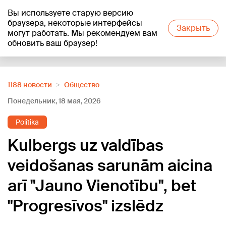
Вы используете старую версию
+16
°C
браузера, некоторые интерфейсы
Закрыть
могут работать. Мы рекомендуем вам
обновить ваш браузер!
Reklāma
1188 новости
Oбщество
Понедельник, 18 мая, 2026
Politika
Kulbergs uz valdības
veidošanas sarunām aicina
arī "Jauno Vienotību", bet
"Progresīvos" izslēdz