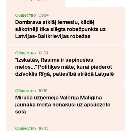
Oбщество
09:14
Dombrava atklāj iemeslu, kādēļ
sākotnēji tika slēgts robežpunkts uz
Latvijas-Baltkrievijas robežas
Oбщество
12:39
"Izskatās, Rasima ir sapinusies
melos..." Politiķes māte, kurai piederot
dzīvoklis Rīgā, patiesībā strādā Latgalē
Oбщество
10:19
Mirušā uzņēmēja Valērija Maligina
jaunākā meita nonākusi uz apsūdzēto
sola
Oбщество
10:43