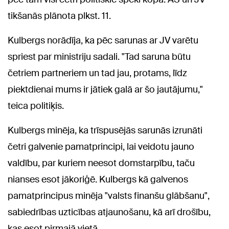
tikšanās plānota plkst. 11.
Kulbergs norādīja, ka pēc sarunas ar JV varētu
spriest par ministriju sadali. "Tad saruna būtu
četriem partneriem un tad jau, protams, līdz
piektdienai mums ir jātiek galā ar šo jautājumu,"
teica politiķis.
Kulbergs minēja, ka trīspusējās sarunās izrunāti
četri galvenie pamatprincipi, lai veidotu jauno
valdību, par kuriem neesot domstarpību, taču
nianses esot jākoriģē. Kulbergs kā galvenos
pamatprincipus minēja "valsts finanšu glābšanu",
sabiedrības uzticības atjaunošanu, kā arī drošību,
kas esot pirmajā vietā.