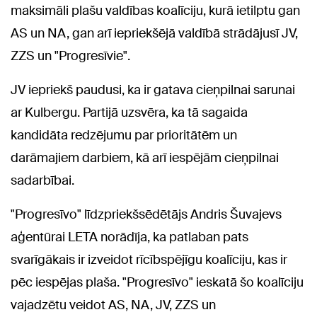
maksimāli plašu valdības koalīciju, kurā ietilptu gan
AS un NA, gan arī iepriekšējā valdībā strādājusī JV,
ZZS un "Progresīvie".
JV iepriekš paudusi, ka ir gatava cieņpilnai sarunai
ar Kulbergu. Partijā uzsvēra, ka tā sagaida
kandidāta redzējumu par prioritātēm un
darāmajiem darbiem, kā arī iespējām cieņpilnai
sadarbībai.
"Progresīvo" līdzpriekšsēdētājs Andris Šuvajevs
aģentūrai LETA norādīja, ka patlaban pats
svarīgākais ir izveidot rīcībspējīgu koalīciju, kas ir
pēc iespējas plaša. "Progresīvo" ieskatā šo koalīciju
vajadzētu veidot AS, NA, JV, ZZS un