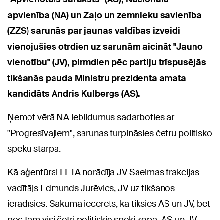
apvienība (NA) un Zaļo un zemnieku savienība
(ZZS) sarunās par jaunas valdības izveidi
vienojušies otrdien uz sarunām aicināt "Jauno
vienotību" (JV), pirmdien pēc partiju trīspusējās
tikšanās pauda Ministru prezidenta amata
kandidāts Andris Kulbergs (AS).
Ņemot vērā NA iebildumus sadarboties ar
"Progresīvajiem", sarunas turpināsies četru politisko
spēku starpā.
Kā aģentūrai LETA norādīja JV Saeimas frakcijas
vadītājs Edmunds Jurēvics, JV uz tikšanos
ieradīsies. Sākumā iecerēts, ka tiksies AS un JV, bet
pēc tam visi četri politiskie spēki kopā. AS un JV