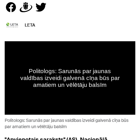
LETA
Politologs: Sarunās par jaunas valdības izveidi galvenā cīņa būs
par amatiem un vēlētāju balsīm
"Apvienotais saraksts" (AS), Nacionālā