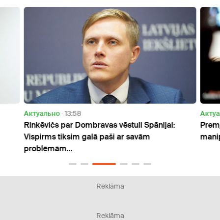
Актуально
13:58
Актуа
Rinkēvičs par Dombravas vēstuli Spānijai:
Premj
Vispirms tiksim galā paši ar savām
mani
problēmām...
Reklāma
Reklāma