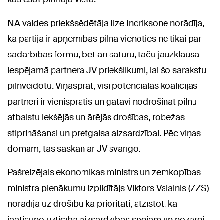
NA valdes priekšsēdētāja Ilze Indriksone norādīja,
ka partija ir apņēmības pilna vienoties ne tikai par
sadarbības formu, bet arī saturu, taču jāuzklausa
iespējamā partnera JV priekšlikumi, lai šo sarakstu
pilnveidotu. Viņasprāt, visi potenciālās koalīcijas
partneri ir vienisprātis un gatavi nodrošināt pilnu
atbalstu iekšējās un ārējās drošības, robežas
stiprināšanai un pretgaisa aizsardzībai. Pēc viņas
domām, tas saskan ar JV svarīgo.
Pašreizējais ekonomikas ministrs un zemkopības
ministra pienākumu izpildītājs Viktors Valainis (ZZS)
norādīja uz drošību kā prioritāti, atzīstot, ka
jāatjauno uzticība aizsardzības spējām un nozarei