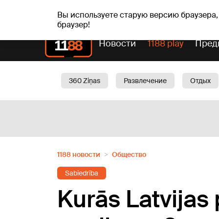
пт, 07.08.2026.
+16
°C
Mudīte, Vladislava, Vladisl
Вы используете старую версию браузера,
браузер!
Новости
1188 play
Пред
360 Ziņas
Развлечение
Отдых
Oбщество
Актуально
Трафик
1188 новости
Oбщество
Sabiedrība
Kurās Latvijas 