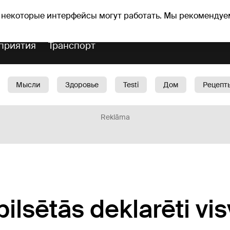
Прогноз погоды
Гороскопы
avs
 некоторые интерфейсы могут работать. Мы рекомендуе
приятия
Транспорт
Мысли
Здоровье
Testi
Дом
Рецепт
Красота
Дети
Машина
1188 play
Spo
Reklāma
pilsētās deklarēti vis