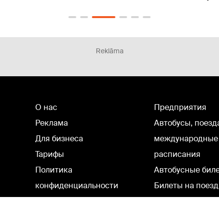
Reklāma
О нас
Предприятия
Реклама
Автобусы, поезд
Для бизнеса
международные
Тарифы
расписания
Политика
Автобусные бил
конфиденциальности
Билеты на поезд
Настройки cookie
Политическая реклама