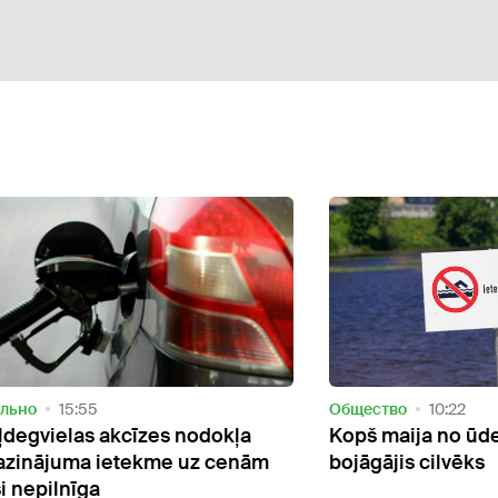
ально
15:55
Oбщество
10:22
ļdegvielas akcīzes nodokļa
Kopš maija no ūden
zinājuma ietekme uz cenām
bojāgājis cilvēks
si nepilnīga