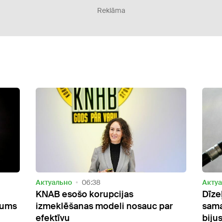
Reklāma
Актуально
06:38
Акту
KNAB esošo korupcijas
Dīze
sums
izmeklēšanas modeli nosauc par
sama
efektīvu
biju