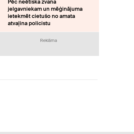
Pēc neētiska zvana
jelgavniekam un mēģinājuma
ietekmēt cietušo no amata
atvaļina policistu
Reklāma