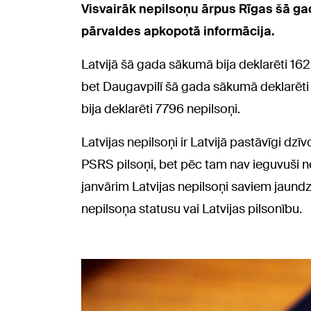
Visvairāk nepilsoņu ārpus Rīgas šā gad
pārvaldes apkopotā informācija.
Latvijā šā gada sākumā bija deklarēti 162
bet Daugavpilī šā gada sākumā deklarēti
bija deklarēti 7796 nepilsoņi.
Latvijas nepilsoņi ir Latvijā pastāvīgi d
PSRS pilsoņi, bet pēc tam nav ieguvuši ne
janvārim Latvijas nepilsoņi saviem jaundz
nepilsoņa statusu vai Latvijas pilsonību.