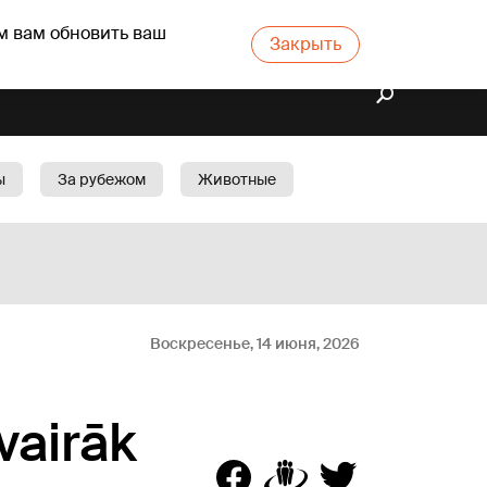
м вам обновить ваш
Закрыть
ы
За рубежом
Животные
rts
Бизнес
Cад
Воскресенье, 14 июня, 2026
vairāk