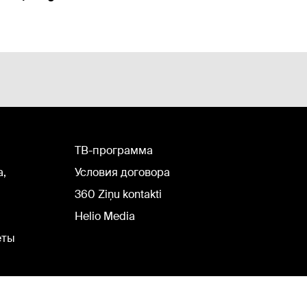
TВ-программа
а,
Условия договора
360 Ziņu kontakti
Helio Media
еты