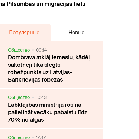
na Pilsonības un migrācijas lietu
Популярные
Новые
Oбщество
09:14
Dombrava atklāj iemeslu, kādēļ
sākotnēji tika slēgts
robežpunkts uz Latvijas-
Baltkrievijas robežas
Oбщество
10:43
Labklājības ministrija rosina
palielināt vecāku pabalstu līdz
70% no algas
Oбщество
17:47