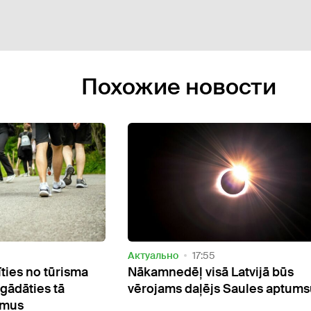
Похожие новости
Актуально
17:55
īties no tūrisma
Nākamnedēļ visā Latvijā būs
gādāties tā
vērojams daļējs Saules aptum
umus