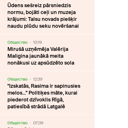
Ūdens sešreiz pārsniedzis
normu, bojāti ceļi un muzeja
krājumi: Talsu novads piešķir
naudu plūdu seku novēršanai
Oбщество
10:19
Mirušā uzņēmēja Valērija
Maligina jaunākā meita
nonākusi uz apsūdzēto sola
Oбщество
12:39
"Izskatās, Rasima ir sapinusies
melos..." Politiķes māte, kurai
piederot dzīvoklis Rīgā,
patiesībā strādā Latgalē
Oбщество
07:39