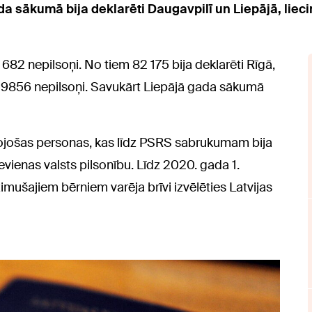
a sākumā bija deklarēti Daugavpilī un Liepājā, lieci
 682 nepilsoņi. No tiem 82 175 bija deklarēti Rīgā,
 9856 nepilsoņi. Savukārt Liepājā gada sākumā
zīvojošas personas, kas līdz PSRS sabrukumam bija
vienas valsts pilsonību. Līdz 2020. gada 1.
imušajiem bērniem varēja brīvi izvēlēties Latvijas