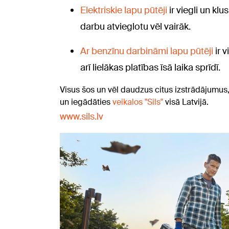
Elektriskie lapu pūtēji
ir viegli un klu
darbu atvieglotu vēl vairāk.
Ar benzīnu darbināmi lapu pūtēji
ir v
arī lielākas platības īsā laika sprīdī.
Visus šos un vēl daudzus citus izstrādājumus
un iegādāties
veikalos "Sils"
visā Latvijā.
www.sils.lv