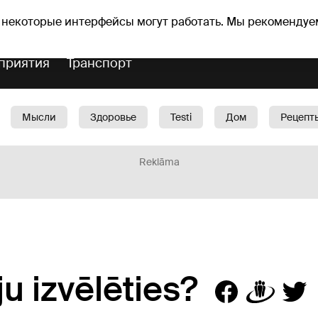
Прогноз погоды
Гороскопы
vefa
 некоторые интерфейсы могут работать. Мы рекомендуе
приятия
Транспорт
Мысли
Здоровье
Testi
Дом
Рецепт
Красота
Дети
Машина
1188 play
Spo
Reklāma
u izvēlēties?