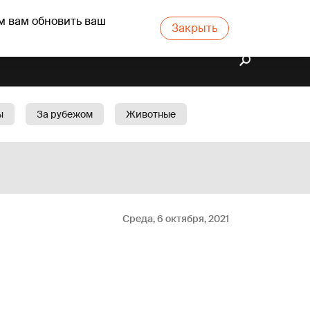
м вам обновить ваш
Закрыть
ы
За рубежом
Животные
rts
Бизнес
Cад
Среда, 6 октября, 2021