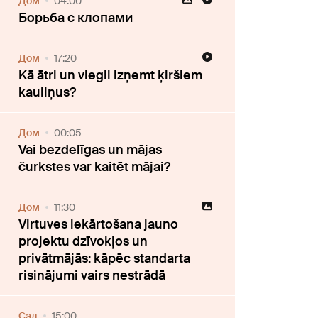
Дом
04:00
Борьба с клопами
Дом
17:20
Kā ātri un viegli izņemt ķiršiem
kauliņus?
Дом
00:05
Vai bezdelīgas un mājas
čurkstes var kaitēt mājai?
Дом
11:30
Virtuves iekārtošana jauno
projektu dzīvokļos un
privātmājās: kāpēc standarta
risinājumi vairs nestrādā
Cад
15:00