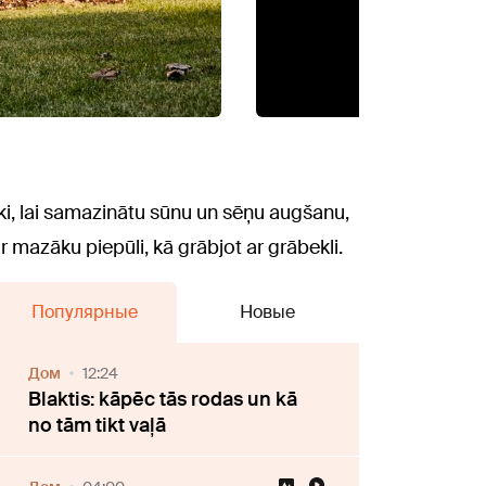
ski, lai samazinātu sūnu un sēņu augšanu,
 mazāku piepūli, kā grābjot ar grābekli.
Популярные
Новые
Дом
12:24
Blaktis: kāpēc tās rodas un kā
no tām tikt vaļā