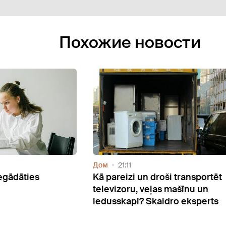
Похожие новости
3 Фото
Дом
08:15
i transportēt
Pārdomāta izvēle: indukcijas pl
 mašīnu un
iegādes ceļvedis
ro eksperts