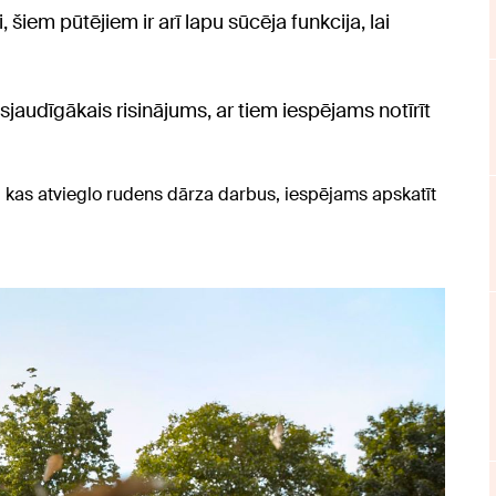
si, šiem pūtējiem ir arī lapu sūcēja funkcija, lai
isjaudīgākais risinājums, ar tiem iespējams notīrīt
, kas atvieglo rudens dārza darbus, iespējams apskatīt