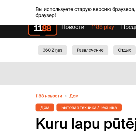
вс, 09.08.2026.
+22
°C
Genoveva, Madara, Geno
Вы используете старую версию браузера,
браузер!
Новости
1188 play
Пред
360 Ziņas
Развлечение
Отдых
Oбщество
Актуально
Трафик
1188 новости
Дом
Дом
Бытовая техника / Tехника
Kuru lapu pūtēj