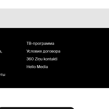
TВ-программа
а,
Условия договора
360 Ziņu kontakti
Helio Media
еты