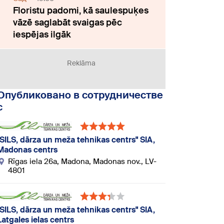
Floristu padomi, kā saulespuķes
vāzē saglabāt svaigas pēc
iespējas ilgāk
Reklāma
Опубликовано в сотрудничестве
с
"SILS, dārza un meža tehnikas centrs" SIA,
Madonas centrs
Rīgas iela 26a, Madona, Madonas nov., LV-
4801
"SILS, dārza un meža tehnikas centrs" SIA,
Latgales ielas centrs