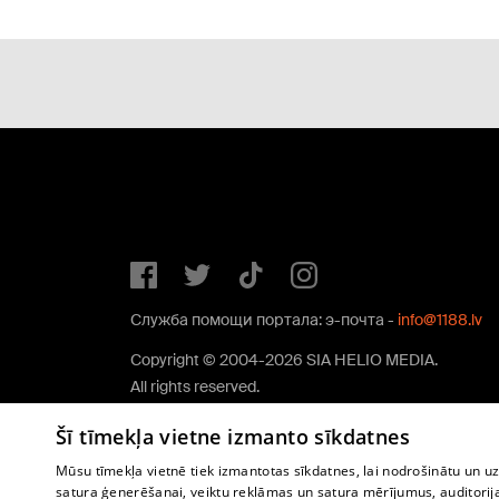
Служба помощи портала: э-почта -
info@1188.lv
Copyright © 2004-2026 SIA HELIO MEDIA.
All rights reserved.
Šī tīmekļa vietne izmanto sīkdatnes
Mūsu tīmekļa vietnē tiek izmantotas sīkdatnes, lai nodrošinātu un u
satura ģenerēšanai, veiktu reklāmas un satura mērījumus, auditorij