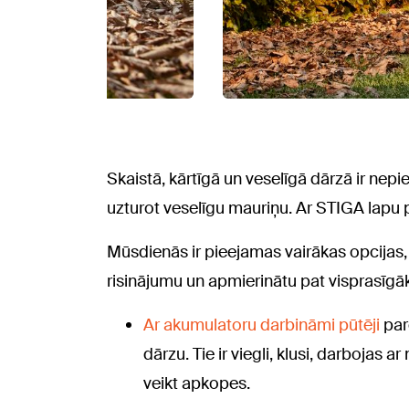
Skaistā, kārtīgā un veselīgā dārzā ir nep
uzturot veselīgu mauriņu. Ar STIGA lapu p
Mūsdienās ir pieejamas vairākas opcijas
risinājumu un apmierinātu pat visprasīgā
Ar akumulatoru darbināmi pūtēji
par
dārzu. Tie ir viegli, klusi, darbojas 
veikt apkopes.