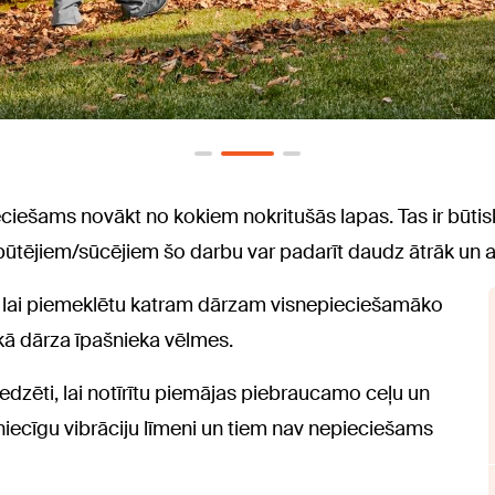
ieciešams novākt no kokiem nokritušās lapas. Tas ir būti
ūtējiem/sūcējiem šo darbu var padarīt daudz ātrāk un ar
, lai piemeklētu katram dārzam visnepieciešamāko
kā dārza īpašnieka vēlmes.
edzēti, lai notīrītu piemājas piebraucamo ceļu un
ar niecīgu vibrāciju līmeni un tiem nav nepieciešams