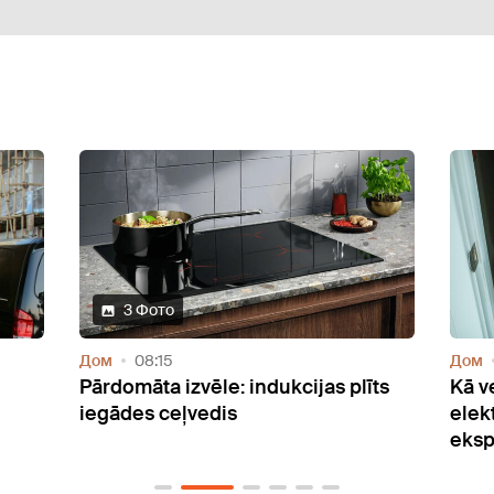
Дом
06:58
Дом
īts
Kā veļasmašīnai samazināt
Kā z
elektroenerģijas patēriņu? Atklāj
pare
eksperts