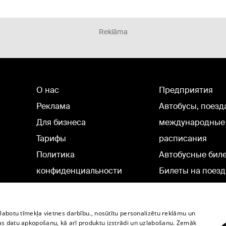
Reklāma
О нас
Предприятия
Реклама
Автобусы, поезд
Для бизнеса
международные
Тарифы
расписания
Политика
Автобусные бил
конфиденциальности
Билеты на поезд
Настройки cookie
Политическая реклама
zlabotu tīmekļa vietnes darbību., nosūtītu personalizētu reklāmu un
Политика использования
as datu apkopošanu, kā arī produktu izstrādi un uzlabošanu. Zemāk