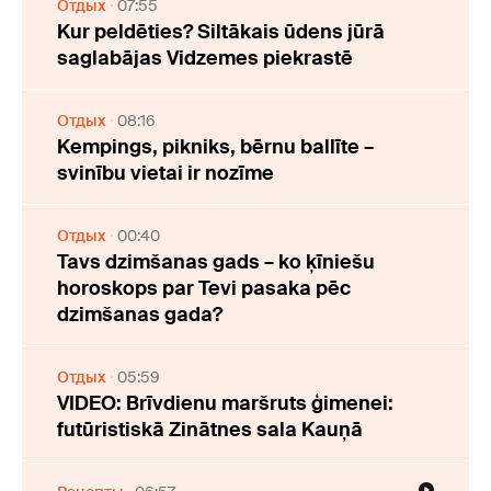
Отдых
07:55
Kur peldēties? Siltākais ūdens jūrā
saglabājas Vidzemes piekrastē
Отдых
08:16
Kempings, pikniks, bērnu ballīte –
svinību vietai ir nozīme
Отдых
00:40
Tavs dzimšanas gads – ko ķīniešu
horoskops par Tevi pasaka pēc
dzimšanas gada?
Отдых
05:59
VIDEO: Brīvdienu maršruts ģimenei:
futūristiskā Zinātnes sala Kauņā