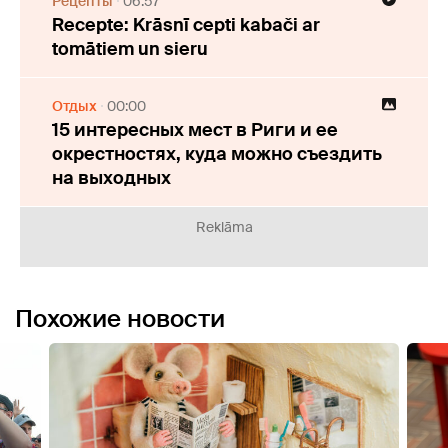
Рецепты
06:57
Recepte: Krāsnī cepti kabači ar
tomātiem un sieru
Отдых
00:00
15 интересных мест в Риги и ее
окрестностях, куда можно съездить
на выходных
Reklāma
Похожие новости