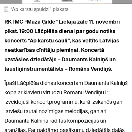
“Ap karstu spuldzi” plakāts
RKTMC “Mazā Ģilde” Lielajā zālē 11. novembrī
plkst. 19:00 Lāčplēša dienai par godu notiks
koncerts “Ap karstu sauli”, kas veltīts Latvijas
neatkarības cīnītāju piemiņai. Koncertā
uzstāsies dziedātājs – Daumants Kalniņš un
taustiņinstrumentālists – Romāns Vendiņš.
Īpaši Lāčplēša dienas koncertam Daumants Kalniņš
kopā ar klavieru virtuozu Romānu Vendiņu ir
izveidojuši koncertprogrammu, kurā izskanēs gan
latviešu tautai nozīmīgas melodijas, gan arī
Daumanta Kalniņa radītās kompozīcijas un
aranžijas. Par gaidāmo pasākumu dziedātājs dalās