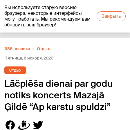
Вы используете старую версию
+20
°C
браузера, некоторые интерфейсы
Закрыть
могут работать. Мы рекомендуем вам
обновить ваш браузер!
Reklāma
1188 новости
Отдых
Пятница, 6 ноября, 2020
Отдых
Lāčplēša dienai par godu
notiks koncerts Mazajā
Ģildē “Ap karstu spuldzi”