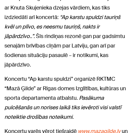
ar Knuta Skujenieka dzejas vārdiem, kas tiks
izdziedāti arī koncertā:
“Ap karstu spuldzi tauriņš
kvēl un plīvo, es neesmu tauriņš, nakts ir
jāpārdzīvo..”.
Šīs rindiņas rezonē gan par gadsimtu
senajām brīvības cīņām par Latviju, gan arī par
šodienas situāciju pasaulē – ir notikumi, kas
jāpārdzīvo.
Koncertu “Ap karstu spuldzi” organizē RKTMC
“Mazā Ģilde” ar Rīgas domes Izglītības, kultūras un
sporta departamenta atbalstu.
Pasākuma
pulcēšanās un norises laikā tiks ievēroti visi valstī
noteiktie drošības noteikumi.
Koncertu varēs vērot tiešraidē
www.mazagilde.lv
un