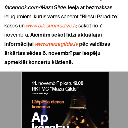
facebook.com/MazaGilde.
Ieeja ar bezmaksas
ielūgumiem, kurus varēs saņemt “Biļešu Paradīze”
kasēs un
www.bilesuparadize.lv
,
sākot no
7.
novembra.
Aicinām sekot līdzi aktuālajai
informācijai
www.mazagilde.lv
pēc valdības
ārkārtas sēdes 6. novembrī par iespēju
apmeklēt koncertu klātienē.