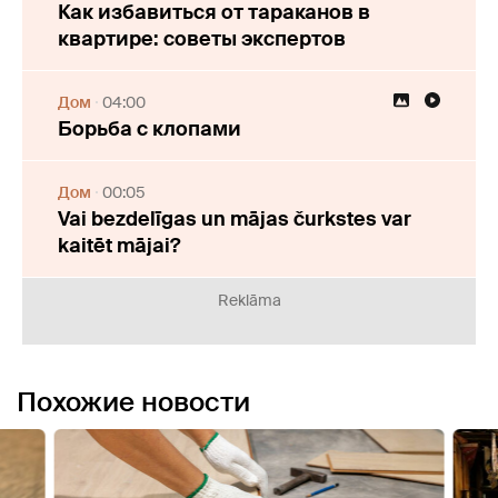
Как избавиться от тараканов в
квартире: советы экспертов
Дом
04:00
Борьба с клопами
Дом
00:05
Vai bezdelīgas un mājas čurkstes var
kaitēt mājai?
Reklāma
Похожие новости