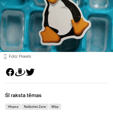
Foto: Pexels
Šī raksta tēmas
Уборка
Našķoties Zane
Māja