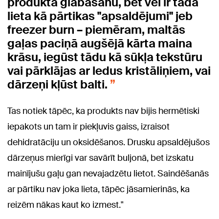
produkta glabāšanu, bet vēl ir tāda
lieta kā pārtikas "apsaldējumi" jeb
freezer burn – piemēram, maltās
gaļas paciņā augšējā kārta maina
krāsu, iegūst tādu kā sūkļa tekstūru
vai pārklājas ar ledus kristāliņiem, vai
dārzeņi kļūst balti.
Tas notiek tāpēc, ka produkts nav bijis hermētiski
iepakots un tam ir piekļuvis gaiss, izraisot
dehidratāciju un oksidēšanos. Drusku apsaldējušos
dārzeņus mierīgi var savārīt buljonā, bet izskatu
mainījušu gaļu gan nevajadzētu lietot. Saindēšanās
ar pārtiku nav joka lieta, tāpēc jāsamierinās, ka
reizēm nākas kaut ko izmest."