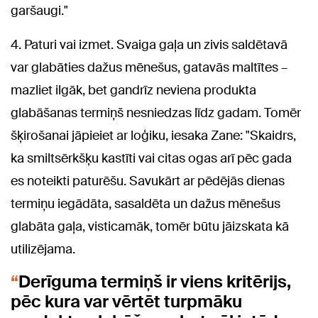
garšaugi."
4. Paturi vai izmet. Svaiga gaļa un zivis saldētavā
var glabāties dažus mēnešus, gatavās maltītes –
mazliet ilgāk, bet gandrīz neviena produkta
glabāšanas termiņš nesniedzas līdz gadam. Tomēr
šķirošanai jāpieiet ar loģiku, iesaka Zane: "Skaidrs,
ka smiltsērkšķu kastīti vai citas ogas arī pēc gada
es noteikti paturēšu. Savukārt ar pēdējās dienas
termiņu iegādāta, sasaldēta un dažus mēnešus
glabāta gaļa, visticamāk, tomēr būtu jāizskata kā
utilizējama.
Derīguma termiņš ir viens kritērijs,
pēc kura var vērtēt turpmāku