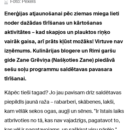
Foto: Pexels
Enerģijas atjaunošanai pēc ziemas miega lieti
noder dažādas tīrīšanas un kārtošanas
aktivitātes – kad skapjos un plauktos riņķo
vairāk gaisa, arī prāts kļūst možāks! Virtuve nav
izņēmums. Kulinārijas blogere un Rimi garšu
gide Zane Grēviņa (Našķoties Zane) piedāvā
sešu soļu programmu saldētavas pavasara
tīrīšanai.
Kāpēc tieši tagad? Jo jau pavisam drīz saldētavas
piepildīs jaunā raža – rabarberi, skābenes, lakši,
kam vēlāk sekos ogas, augļi un sēnes. "Ir īstais laiks
atbrīvoties no tā, kas nav vajadzīgs, pagatavot to,
kas vēl ir pagatavojams, un sašķirot visu pārējo,"