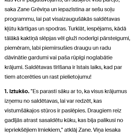
saka Zane Grēviņa un iepazīstina ar sešu soļu
programmu, lai pat visaizaugušākās saldētavas
kļūtu kārtīgas un spodras. Turklāt, iespējams, kādā
tālākā kaktiņā slēpjas vēl gluži noderīgi pārsteigumi,
piemēram, labi piemirsušies draugu un radu
dāvinātie gardumi vai paša rūpīgi noglabātie
krājumi. Saldētavas tīrīšana ir īstais laiks, kad par
tiem atcerēties un rast pielietojumu!
1. Iztukšo.
"Es parasti sāku ar to, ka visus krājumus
izņemu no saldētavas, lai var redzēt, kas
vistumšākajos stūros ir paslēpies. Draugiem reiz
gadījās atrast sasaldētu kūku, kas bija palikusi no
iepriekšējiem īrniekiem," atklāj Zane. Viņa iesaka