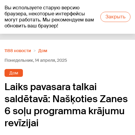
Вы используете старую версию
+16
°C
браузера, некоторые интерфейсы
Закрыть
могут работать. Мы рекомендуем вам
обновить ваш браузер!
Reklāma
1188 новости
Дом
Понедельник, 14 апреля, 2025
Дом
Laiks pavasara talkai
saldētavā: Našķoties Zanes
6 soļu programma krājumu
revīzijai