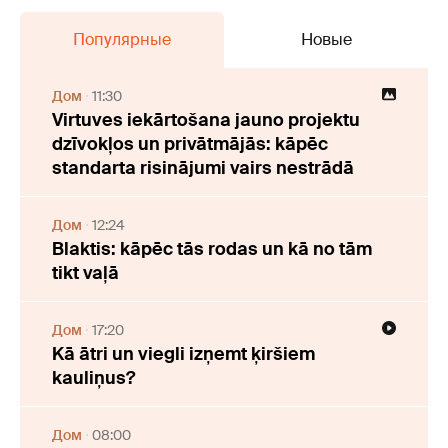
Популярные
Новые
Дом
11:30
Virtuves iekārtošana jauno projektu
dzīvokļos un privātmājās: kāpēc
standarta risinājumi vairs nestrādā
Дом
12:24
Blaktis: kāpēc tās rodas un kā no tām
tikt vaļā
Дом
17:20
Kā ātri un viegli izņemt ķiršiem
kauliņus?
Дом
08:00