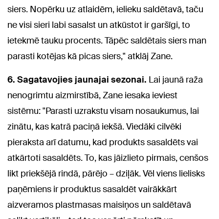
siers. Nopērku uz atlaidēm, ielieku saldētavā, taču
ne visi sieri labi sasalst un atkūstot ir garšīgi, to
ietekmē tauku procents. Tāpēc saldētais siers man
parasti kotējas kā picas siers," atklāj Zane.
6. Sagatavojies jaunajai sezonai.
Lai jaunā raža
nenogrimtu aizmirstībā, Zane iesaka ieviest
sistēmu: "Parasti uzrakstu visam nosaukumus, lai
zinātu, kas katrā paciņā iekšā. Viedāki cilvēki
pieraksta arī datumu, kad produkts sasaldēts vai
atkārtoti sasaldēts. To, kas jāizlieto pirmais, cenšos
likt priekšējā rindā, pārējo – dziļāk. Vēl viens lielisks
paņēmiens ir produktus sasaldēt vairākkārt
aizveramos plastmasas maisiņos un saldētavā