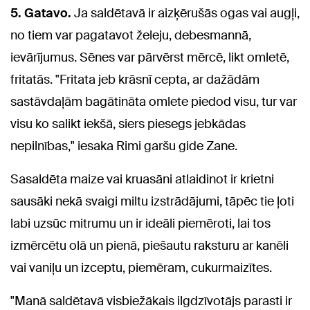
5. Gatavo.
Ja saldētavā ir aizķērušās ogas vai augļi,
no tiem var pagatavot želeju, debesmannā,
ievārījumus. Sēnes var pārvērst mērcē, likt omletē,
fritatās. "Fritata jeb krāsnī cepta, ar dažādām
sastāvdaļām bagātināta omlete piedod visu, tur var
visu ko salikt iekšā, siers piesegs jebkādas
nepilnības," iesaka Rimi garšu gide Zane.
Sasaldēta maize vai kruasāni atlaidinot ir krietni
sausāki nekā svaigi miltu izstrādājumi, tāpēc tie ļoti
labi uzsūc mitrumu un ir ideāli piemēroti, lai tos
izmērcētu olā un pienā, piešautu raksturu ar kanēli
vai vaniļu un izceptu, piemēram, cukurmaizītes.
"Manā saldētavā visbiežākais ilgdzīvotājs parasti ir