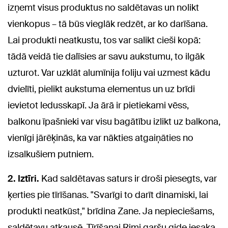
izņemt visus produktus no saldētavas un nolikt
vienkopus – tā būs vieglāk redzēt, ar ko darīšana.
Lai produkti neatkustu, tos var salikt cieši kopā:
tādā veidā tie dalīsies ar savu aukstumu, to ilgāk
uzturot. Var uzklāt alumīnija foliju vai uzmest kādu
dvielīti, pielikt aukstuma elementus un uz brīdi
ievietot ledusskapī. Ja ārā ir pietiekami vēss,
balkonu īpašnieki var visu bagātību izlikt uz balkona,
vienīgi jārēķinās, ka var nākties atgaiņāties no
izsalkušiem putniem.
2. Iztīri.
Kad saldētavas saturs ir droši piesegts, var
ķerties pie tīrīšanas. "Svarīgi to darīt dinamiski, lai
produkti neatkūst," brīdina Zane. Ja nepieciešams,
saldētavu atkausē. Tīrīšanai Rimi garšu gide iesaka