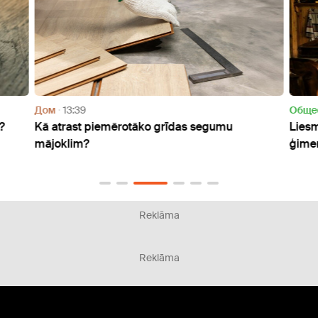
Дом
13:39
Oбще
?
Kā atrast piemērotāko grīdas segumu
Liesm
mājoklim?
ģimen
Reklāma
Reklāma