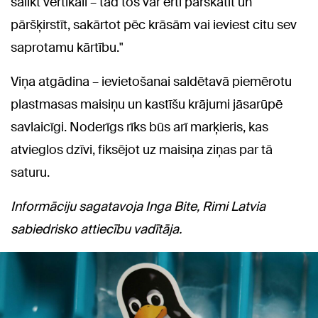
salikt vertikāli – tad tos var ērti pārskatīt un
pāršķirstīt, sakārtot pēc krāsām vai ieviest citu sev
saprotamu kārtību."
Viņa atgādina – ievietošanai saldētavā piemērotu
plastmasas maisiņu un kastīšu krājumi jāsarūpē
savlaicīgi. Noderīgs rīks būs arī marķieris, kas
atvieglos dzīvi, fiksējot uz maisiņa ziņas par tā
saturu.
Informāciju sagatavoja Inga Bite, Rimi Latvia
sabiedrisko attiecību vadītāja.