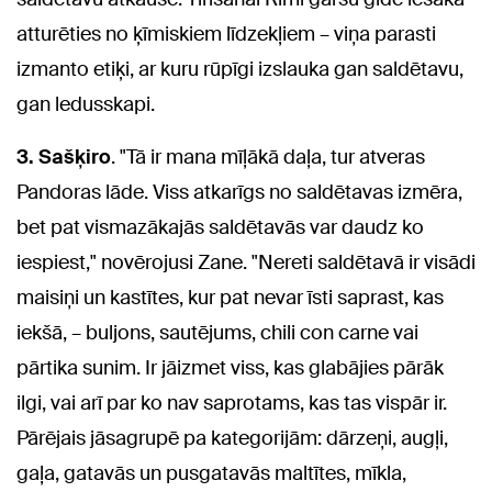
atturēties no ķīmiskiem līdzekļiem – viņa parasti
izmanto etiķi, ar kuru rūpīgi izslauka gan saldētavu,
gan ledusskapi.
3. Sašķiro
. "Tā ir mana mīļākā daļa, tur atveras
Pandoras lāde. Viss atkarīgs no saldētavas izmēra,
bet pat vismazākajās saldētavās var daudz ko
iespiest," novērojusi Zane. "Nereti saldētavā ir visādi
maisiņi un kastītes, kur pat nevar īsti saprast, kas
iekšā, – buljons, sautējums, chili con carne vai
pārtika sunim. Ir jāizmet viss, kas glabājies pārāk
ilgi, vai arī par ko nav saprotams, kas tas vispār ir.
Pārējais jāsagrupē pa kategorijām: dārzeņi, augļi,
gaļa, gatavās un pusgatavās maltītes, mīkla,