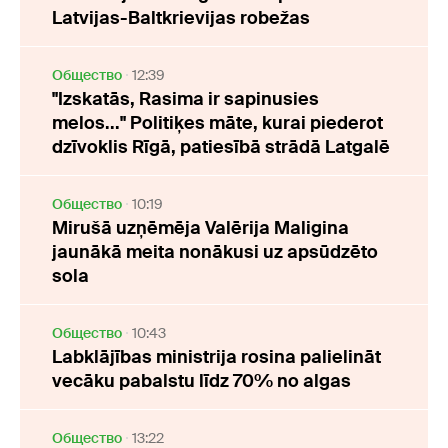
Latvijas-Baltkrievijas robežas
Oбщество
12:39
"Izskatās, Rasima ir sapinusies
melos..." Politiķes māte, kurai piederot
dzīvoklis Rīgā, patiesībā strādā Latgalē
Oбщество
10:19
Mirušā uzņēmēja Valērija Maligina
jaunākā meita nonākusi uz apsūdzēto
sola
Oбщество
10:43
Labklājības ministrija rosina palielināt
vecāku pabalstu līdz 70% no algas
Oбщество
13:22