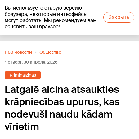
Вы используете старую версию
+16
°C
браузера, некоторые интерфейсы
Закрыть
могут работать. Мы рекомендуем вам
обновить ваш браузер!
Reklāma
1188 новости
Oбщество
Четверг, 30 апреля, 2026
Kriminālziņas
Latgalē aicina atsaukties
krāpniecības upurus, kas
nodevuši naudu kādam
vīrietim