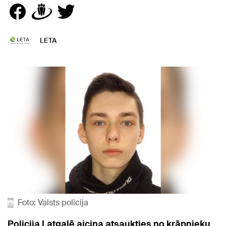
LETA
Foto: Valsts policija
Policija Latgalē aicina atsaukties no krāpnieku