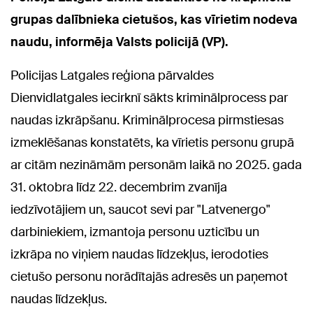
grupas dalībnieka cietušos, kas vīrietim nodeva
naudu, informēja Valsts policijā (VP).
Policijas Latgales reģiona pārvaldes
Dienvidlatgales iecirknī sākts kriminālprocess par
naudas izkrāpšanu. Kriminālprocesa pirmstiesas
izmeklēšanas konstatēts, ka vīrietis personu grupā
ar citām nezināmām personām laikā no 2025. gada
31. oktobra līdz 22. decembrim zvanīja
iedzīvotājiem un, saucot sevi par "Latvenergo"
darbiniekiem, izmantoja personu uzticību un
izkrāpa no viņiem naudas līdzekļus, ierodoties
cietušo personu norādītajās adresēs un paņemot
naudas līdzekļus.