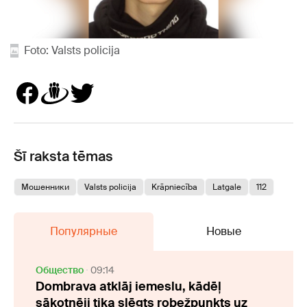
Foto: Valsts policija
Šī raksta tēmas
Мошенники
Valsts policija
Krāpniecība
Latgale
112
Популярные
Новые
Oбщество
09:14
Dombrava atklāj iemeslu, kādēļ
sākotnēji tika slēgts robežpunkts uz