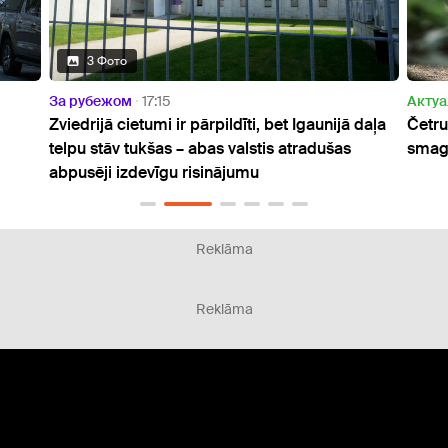
Актуально
13:43
aunijā daļa
Četrus vīriešus sauks pie kriminālatbildības par
dušas
smagiem noziegumiem Kārsavā
Reklāma
Reklāma