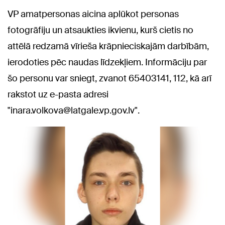
VP amatpersonas aicina aplūkot personas
fotogrāfiju un atsaukties ikvienu, kurš cietis no
attēlā redzamā vīrieša krāpnieciskajām darbībām,
ierodoties pēc naudas līdzekļiem. Informāciju par
šo personu var sniegt, zvanot 65403141, 112, kā arī
rakstot uz e-pasta adresi
"inara.volkova@latgale.vp.gov.lv".