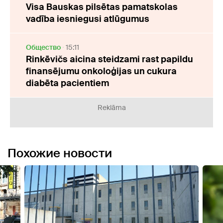
Visa Bauskas pilsētas pamatskolas
vadība iesniegusi atlūgumus
Oбщество
15:11
Rinkēvičs aicina steidzami rast papildu
finansējumu onkoloģijas un cukura
diabēta pacientiem
Reklāma
Похожие новости