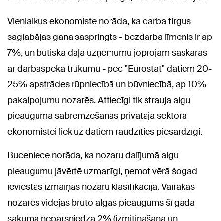
Vienlaikus ekonomiste norāda, ka darba tirgus
saglabājas gana saspringts - bezdarba līmenis ir ap
7%, un būtiska daļa uzņēmumu joprojām saskaras
ar darbaspēka trūkumu - pēc "Eurostat" datiem 20-
25% apstrādes rūpniecībā un būvniecībā, ap 10%
pakalpojumu nozarēs. Attiecīgi tik strauja algu
pieauguma sabremzēšanās privātajā sektorā
ekonomistei liek uz datiem raudzīties piesardzīgi.
Buceniece norāda, ka nozaru dalījumā algu
pieaugumu jāvērtē uzmanīgi, ņemot vērā šogad
ieviestās izmaiņas nozaru klasifikācijā. Vairākās
nozarēs vidējās bruto algas pieaugums šī gada
sākumā nepārsniedza 2% (izmitināšana un