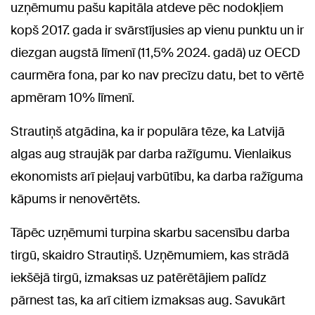
uzņēmumu pašu kapitāla atdeve pēc nodokļiem
kopš 2017. gada ir svārstījusies ap vienu punktu un ir
diezgan augstā līmenī (11,5% 2024. gadā) uz OECD
caurmēra fona, par ko nav precīzu datu, bet to vērtē
apmēram 10% līmenī.
Strautiņš atgādina, ka ir populāra tēze, ka Latvijā
algas aug straujāk par darba ražīgumu. Vienlaikus
ekonomists arī pieļauj varbūtību, ka darba ražīguma
kāpums ir nenovērtēts.
Tāpēc uzņēmumi turpina skarbu sacensību darba
tirgū, skaidro Strautiņš. Uzņēmumiem, kas strādā
iekšējā tirgū, izmaksas uz patērētājiem palīdz
pārnest tas, ka arī citiem izmaksas aug. Savukārt