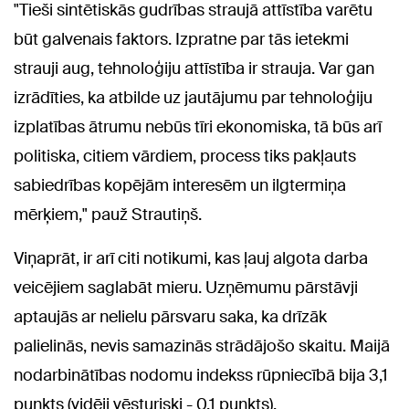
"Tieši sintētiskās gudrības straujā attīstība varētu
būt galvenais faktors. Izpratne par tās ietekmi
strauji aug, tehnoloģiju attīstība ir strauja. Var gan
izrādīties, ka atbilde uz jautājumu par tehnoloģiju
izplatības ātrumu nebūs tīri ekonomiska, tā būs arī
politiska, citiem vārdiem, process tiks pakļauts
sabiedrības kopējām interesēm un ilgtermiņa
mērķiem," pauž Strautiņš.
Viņaprāt, ir arī citi notikumi, kas ļauj algota darba
veicējiem saglabāt mieru. Uzņēmumu pārstāvji
aptaujās ar nelielu pārsvaru saka, ka drīzāk
palielinās, nevis samazinās strādājošo skaitu. Maijā
nodarbinātības nodomu indekss rūpniecībā bija 3,1
punkts (vidēji vēsturiski - 0,1 punkts),