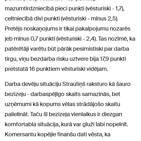
mazumtirdzniecībā pieci punkti (vēsturiski - 1,7),
celtniecībā divi punkti (vēsturiski - mīnus 2,5).
Pretējs noskaņojums ir tikai pakalpojumu nozarēs
jeb mīnus 0,7 punkti (vēsturiski - 2,4). Tas nozīmē, ka
patērētāji varētu būt pārāk pesimistiski par darba
tirgu, viņu bezdarba risku uztvere bija 17,9 punkti
pretstatā 16 punktiem vēsturiski vidējam.
Darba devēju situāciju Strautiņš raksturo kā šauro
bezizeju - darbaspējīgo skaits samazinās, bet
uzņēmumi kā kopums vēlas strādājošo skaitu
palielināt. Taču šī bezizeja vienlaikus ir diezgan
komfortabla situācija, kurā var gluži labi nopelnīt.
Komersantu kopējie finanšu dati vēsta, ka