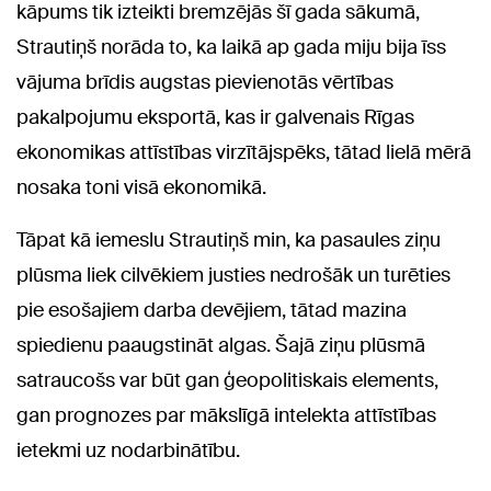
kāpums tik izteikti bremzējās šī gada sākumā,
Strautiņš norāda to, ka laikā ap gada miju bija īss
vājuma brīdis augstas pievienotās vērtības
pakalpojumu eksportā, kas ir galvenais Rīgas
ekonomikas attīstības virzītājspēks, tātad lielā mērā
nosaka toni visā ekonomikā.
Tāpat kā iemeslu Strautiņš min, ka pasaules ziņu
plūsma liek cilvēkiem justies nedrošāk un turēties
pie esošajiem darba devējiem, tātad mazina
spiedienu paaugstināt algas. Šajā ziņu plūsmā
satraucošs var būt gan ģeopolitiskais elements,
gan prognozes par mākslīgā intelekta attīstības
ietekmi uz nodarbinātību.