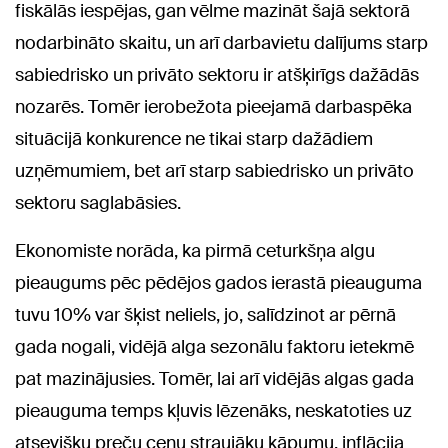
fiskālās iespējas, gan vēlme mazināt šajā sektorā
nodarbināto skaitu, un arī darbavietu dalījums starp
sabiedrisko un privāto sektoru ir atšķirīgs dažādās
nozarēs. Tomēr ierobežota pieejamā darbaspēka
situācijā konkurence ne tikai starp dažādiem
uzņēmumiem, bet arī starp sabiedrisko un privāto
sektoru saglabāsies.
Ekonomiste norāda, ka pirmā ceturkšņa algu
pieaugums pēc pēdējos gados ierastā pieauguma
tuvu 10% var šķist neliels, jo, salīdzinot ar pērnā
gada nogali, vidējā alga sezonālu faktoru ietekmē
pat mazinājusies. Tomēr, lai arī vidējās algas gada
pieauguma temps kļuvis lēzenāks, neskatoties uz
atsevišķu preču cenu straujāku kāpumu, inflācija