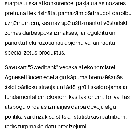
starptautiskajai konkurencei pakļautajās nozarēs
pretruna tiek risināta, pamazām pārtraucot darbību
uzņēmumiem, kas nav spējuši izmantot vēsturiski
zemās darbaspēka izmaksas, lai ieguldītu un
panāktu lielu ražošanas apjomu vai arī radītu
specializētus produktus.
Savukārt "Swedbank" vecākajai ekonomistei
Agnesei Buceniecei algu kāpuma bremzēšanās
šķiet pārlieku strauja un tādēļ grūti skaidrojama ar
fundamentāliem ekonomikas faktoriem. To, vai tas
atspoguļo reālas izmaiņas darba devēju algu
politikā vai drīzāk saistīts ar statistikas īpatnībām,
rādīs turpmākie datu precizējumi.