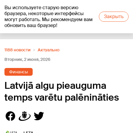
Вы используете старую версию
+19
°C
браузера, некоторые интерфейсы
Закрыть
могут работать. Мы рекомендуем вам
обновить ваш браузер!
Reklāma
1188 новости
Актуально
Вторник, 2 июня, 2026
Финансы
Latvijā algu pieauguma
temps varētu palēnināties