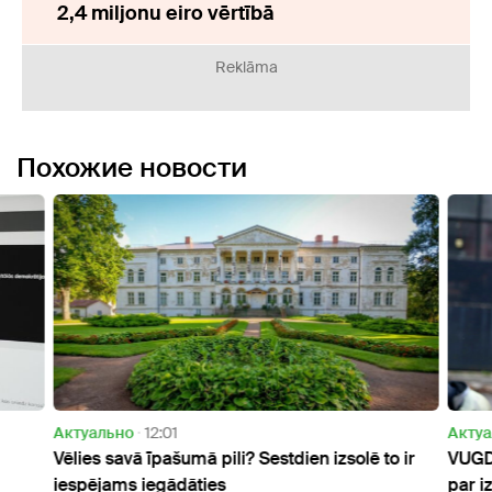
2,4 miljonu eiro vērtībā
Reklāma
Похожие новости
Актуально
12:01
Актуа
Vēlies savā īpašumā pili? Sestdien izsolē to ir
VUGD 
iespējams iegādāties
par i