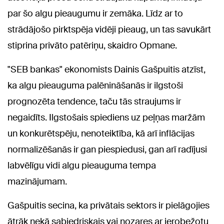
par šo algu pieaugumu ir zemāka. Līdz ar to
strādājošo pirktspēja vidēji pieaug, un tas savukārt
stiprina privāto patēriņu, skaidro Opmane.
"SEB bankas" ekonomists Dainis Gašpuitis atzīst,
ka algu pieauguma palēnināšanās ir ilgstoši
prognozēta tendence, taču tās straujums ir
negaidīts. Ilgstošais spiediens uz peļņas maržām
un konkurētspēju, nenoteiktība, kā arī inflācijas
normalizēšanās ir gan piespiedusi, gan arī radījusi
labvēlīgu vidi algu pieauguma tempa
mazinājumam.
Gašpuitis secina, ka privātais sektors ir pielāgojies
ātrāk nekā sabiedriskais vai nozares ar ierobežotu