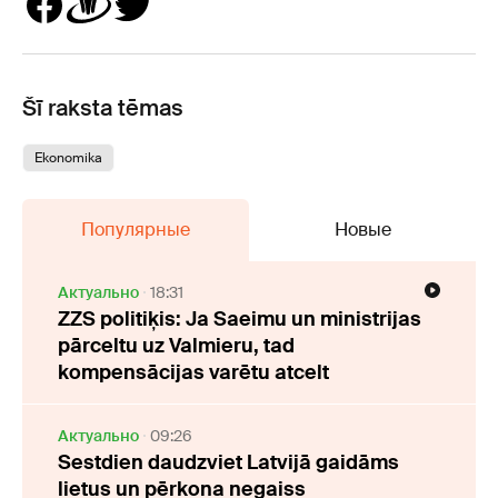
Šī raksta tēmas
Ekonomika
Популярные
Новые
Актуально
18:31
ZZS politiķis: Ja Saeimu un ministrijas
pārceltu uz Valmieru, tad
kompensācijas varētu atcelt
Актуально
09:26
Sestdien daudzviet Latvijā gaidāms
lietus un pērkona negaiss