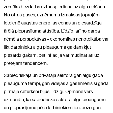
zemāks bezdarbs uztur spiedienu uz algu celšanu.
No otras puses, uzņēmumu izmaksas joprojām
ietekmē augstas enerģijas cenas un piesardzīga
ārējā pieprasījuma attīstība. Līdzīgi arī no darba
ņēmēja perspektīvas - ekonomikas nenoteiktība var
likt darbinieku algu pieauguma gaidām kļūt
piesardzīgākām, bet inflācija var mudināt arī uz
pretējām tendencēm.
Sabiedriskajā un privātajā sektorā gan algu gada
pieauguma tempi, gan vidējās algas līmenis šī gada
pirmajā ceturksnī bijuši līdzīgi. Opmane vērš
uzmanību, ka sabiedriskā sektora algu pieaugumu
un pieprasījumu pēc darbiniekiem ierobežo gan