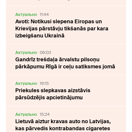
Актуально
11:44
Avoti: Notikusi slepena Eiropas un
Krievijas pārstāvju tikšanās par kara
izbeigšanu Ukrainā
Актуально
06:03
Gandrīz trešdaļa ārvalstu pilsoņu
pārkāpumu Rīgā ir ceļu satiksmes jomā
Актуально
19:15
Priekules slepkavas aizstāvis
pārsūdzējis apcietinājumu
Актуально
15:24
Lietuvā aiztur kravas auto no Latvijas,
kas pārvedis kontrabandas cigaretes