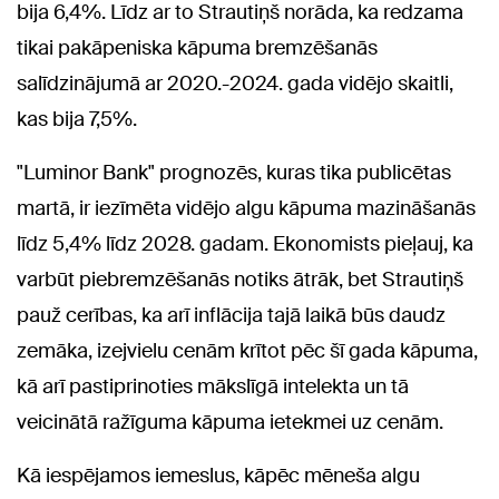
bija 6,4%. Līdz ar to Strautiņš norāda, ka redzama
tikai pakāpeniska kāpuma bremzēšanās
salīdzinājumā ar 2020.-2024. gada vidējo skaitli,
kas bija 7,5%.
"Luminor Bank" prognozēs, kuras tika publicētas
martā, ir iezīmēta vidējo algu kāpuma mazināšanās
līdz 5,4% līdz 2028. gadam. Ekonomists pieļauj, ka
varbūt piebremzēšanās notiks ātrāk, bet Strautiņš
pauž cerības, ka arī inflācija tajā laikā būs daudz
zemāka, izejvielu cenām krītot pēc šī gada kāpuma,
kā arī pastiprinoties mākslīgā intelekta un tā
veicinātā ražīguma kāpuma ietekmei uz cenām.
Kā iespējamos iemeslus, kāpēc mēneša algu