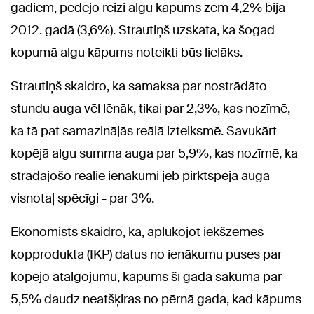
gadiem, pēdējo reizi algu kāpums zem 4,2% bija
2012. gadā (3,6%). Strautiņš uzskata, ka šogad
kopumā algu kāpums noteikti būs lielāks.
Strautiņš skaidro, ka samaksa par nostrādāto
stundu auga vēl lēnāk, tikai par 2,3%, kas nozīmē,
ka tā pat samazinājās reālā izteiksmē. Savukārt
kopējā algu summa auga par 5,9%, kas nozīmē, ka
strādājošo reālie ienākumi jeb pirktspēja auga
visnotaļ spēcīgi - par 3%.
Ekonomists skaidro, ka, aplūkojot iekšzemes
kopprodukta (IKP) datus no ienākumu puses par
kopējo atalgojumu, kāpums šī gada sākumā par
5,5% daudz neatšķiras no pērnā gada, kad kāpums