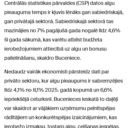
Centrālās statistikas pārvaldes (CSP) datos algu
pieauguma temps ir kļuvis lēnāks gan sabiedriskajā,
gan privātajā sektorā. Sabiedriskajā sektorā tas
mazinājies no 7% pagājušā gada nogalē līdz 4,6%
šī gada sākumā, kas varētu atbilst budžeta
ierobežojumiem attiecībā uz algu un bonusu
palielināšanu, skaidro Buceniece.
Nedaudz vairāk ekonomisti pārsteidz dati par
privāto sektoru, kur algu pieaugums ir sabremzējies
līdz 4,1% no 8,1% 2025. gadā kopumā un 6,6%
iepriekšējā ceturksnī. Bucenieces ieskatā to daļēji
var skaidrot ar vājākiem uzņēmumu pelnītspējas
rādītājiem un konkurētspējas izaicinājumiem, kas
ierobežo izmaksu, tostarp algu, celšanas iespējas.