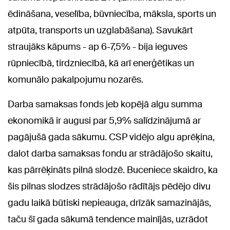
ēdināšana, veselība, būvniecība, māksla, sports un
atpūta, transports un uzglabāšana). Savukārt
straujāks kāpums - ap 6-7,5% - bija ieguves
rūpniecībā, tirdzniecībā, kā arī enerģētikas un
komunālo pakalpojumu nozarēs.
Darba samaksas fonds jeb kopējā algu summa
ekonomikā ir augusi par 5,9% salīdzinājumā ar
pagājušā gada sākumu. CSP vidējo algu aprēķina,
dalot darba samaksas fondu ar strādājošo skaitu,
kas pārrēķināts pilnā slodzē. Buceniece skaidro, ka
šis pilnas slodzes strādājošo rādītājs pēdējo divu
gadu laikā būtiski nepieauga, drīzāk samazinājās,
taču šī gada sākumā tendence mainījās, uzrādot