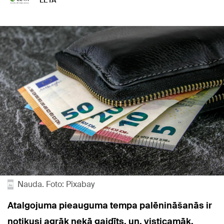
LETA
Nauda. Foto: Pixabay
Atalgojuma pieauguma tempa palēnināšanās ir
notikusi agrāk nekā gaidīts, un, visticamāk,