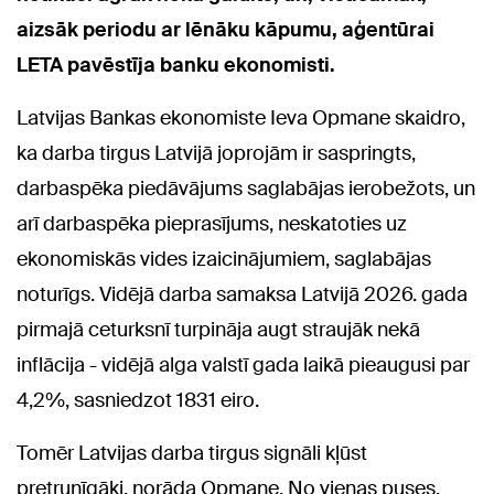
aizsāk periodu ar lēnāku kāpumu, aģentūrai
LETA pavēstīja banku ekonomisti.
Latvijas Bankas ekonomiste Ieva Opmane skaidro,
ka darba tirgus Latvijā joprojām ir saspringts,
darbaspēka piedāvājums saglabājas ierobežots, un
arī darbaspēka pieprasījums, neskatoties uz
ekonomiskās vides izaicinājumiem, saglabājas
noturīgs. Vidējā darba samaksa Latvijā 2026. gada
pirmajā ceturksnī turpināja augt straujāk nekā
inflācija - vidējā alga valstī gada laikā pieaugusi par
4,2%, sasniedzot 1831 eiro.
Tomēr Latvijas darba tirgus signāli kļūst
pretrunīgāki, norāda Opmane. No vienas puses,