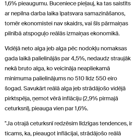
1,6% pieaugumu. Buceniece pieļauj, ka tas saistīts
ar nepilna darba laika īpatsvara samazināšanos,
tomēr ekonomistei nav skaidrs, vai šīs pārmaiņas
pilnībā atspoguļo reālās izmaiņas ekonomikā.
Vidējā neto alga jeb alga pēc nodokļu nomaksas
gada laikā palielinājās par 4,5%, nedaudz straujāk
nekā bruto alga, ko veicināja neapliekamā
minimuma palielinājums no 510 līdz 550 eiro
šogad. Savukārt reālā alga jeb strādājošo vidējā
pirktspēja, ņemot vērā inflāciju (2,9% pirmajā
ceturksnī), pieauga vien par 1,6%.
"Ja otrajā ceturksnī redzēsim līdzīgas tendences, ir
ticams, ka, pieaugot inflācijai, strādājošo reālā