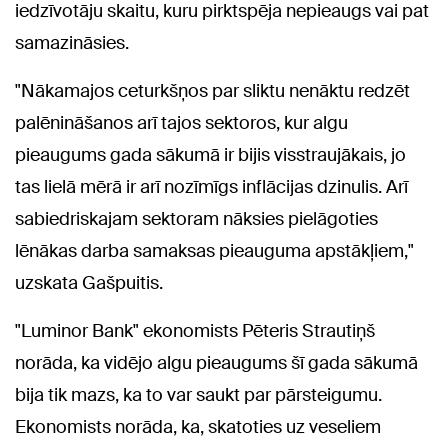
iedzīvotāju skaitu, kuru pirktspēja nepieaugs vai pat
samazināsies.
"Nākamajos ceturkšņos par sliktu nenāktu redzēt
palēnināšanos arī tajos sektoros, kur algu
pieaugums gada sākumā ir bijis visstraujākais, jo
tas lielā mērā ir arī nozīmīgs inflācijas dzinulis. Arī
sabiedriskajam sektoram nāksies pielāgoties
lēnākas darba samaksas pieauguma apstākļiem,"
uzskata Gašpuitis.
"Luminor Bank" ekonomists Pēteris Strautiņš
norāda, ka vidējo algu pieaugums šī gada sākumā
bija tik mazs, ka to var saukt par pārsteigumu.
Ekonomists norāda, ka, skatoties uz veseliem