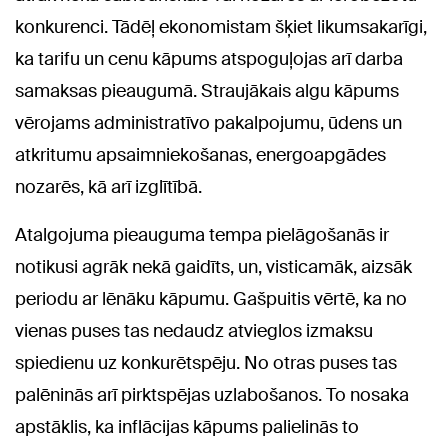
konkurenci. Tādēļ ekonomistam šķiet likumsakarīgi,
ka tarifu un cenu kāpums atspoguļojas arī darba
samaksas pieaugumā. Straujākais algu kāpums
vērojams administratīvo pakalpojumu, ūdens un
atkritumu apsaimniekošanas, energoapgādes
nozarēs, kā arī izglītībā.
Atalgojuma pieauguma tempa pielāgošanās ir
notikusi agrāk nekā gaidīts, un, visticamāk, aizsāk
periodu ar lēnāku kāpumu. Gašpuitis vērtē, ka no
vienas puses tas nedaudz atvieglos izmaksu
spiedienu uz konkurētspēju. No otras puses tas
palēninās arī pirktspējas uzlabošanos. To nosaka
apstāklis, ka inflācijas kāpums palielinās to