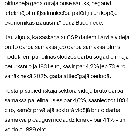
pirktspēja gada otrajā pusē saruks, negatīvi
ietekmējot mājsaimniecību patēriņu un kopējo
ekonomikas izaugsmi," pauž Buceniece.
Jau ziņots, ka saskaņā ar CSP datiem Latvijā vidējā
bruto darba samaksa jeb darba samaksa pirms
nodokļiem par pilnas slodzes darbu šogad pirmajā
ceturksnī bija 1831 eiro, kas ir par 4,2% jeb 73 eiro
vairāk nekā 2025. gada attiecīgajā periodā.
Tostarp sabiedriskajā sektorā vidējā bruto darba
samaksa palielinājusies par 4,6%, sasniedzot 1834
eiro, kamēr privātajā sektorā vidējā bruto darba
samaksa pieaugusi nedaudz lēnāk - par 4,1% - un
veidoja 1839 eiro.