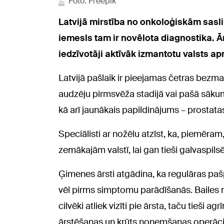
Foto: Freepik
Latvijā mirstība no onkoloģiskām sasl
iemesls tam ir novēlota diagnostika. Ār
iedzīvotāji aktīvāk izmantotu valsts
Latvijā pašlaik ir pieejamas četras bezma
audzēju pirmsvēža stadijā vai pašā sākum
kā arī jaunākais papildinājums – prostat
Speciālisti ar nožēlu atzīst, ka, piemēram
zemākajām valstī, lai gan tieši galvaspils
Ģimenes ārsti atgādina, ka regulāras pa
vēl pirms simptomu parādīšanās. Bailes no
cilvēki atliek vizīti pie ārsta, taču tieši a
ārstēšanas un krūts noņemšanas operāc