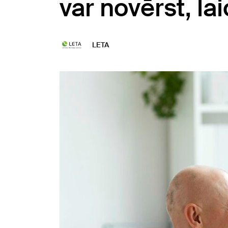
var novērst, la
LETA