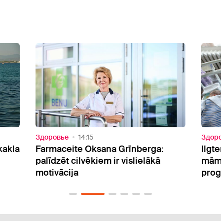
Здоровье
13:41
Здор
Ilgtermiņa atbalsts jaunajām
Aust
māmiņām: Latvijā sāk mājvizīšu
aptu
programmu pirmā bērna gaidībās
insu