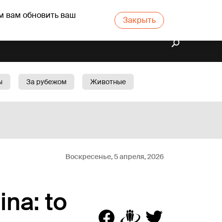
м вам обновить ваш
Закрыть
ы
За рубежом
Животные
rts
Бизнес
Cад
Воскресенье, 5 апреля, 2026
ina: to