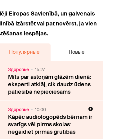
ēji Eiropas Savienībā, un galvenais
ībā izārstēt vai pat novērst, ja vien
stēšanas iespējas.
Популярные
Новые
Здоровье
15:27
Mīts par astoņām glāzēm dienā:
eksperti atklāj, cik daudz ūdens
patiesībā nepieciešams
Здоровье
10:00
Kāpēc audiologopēds bērnam ir
svarīgs vēl pirms skolas:
negaidiet pirmās grūtības