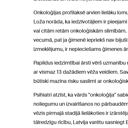
Onkoloģijas profilaksē arvien lielāku lo
Loža norāda, ka iedzīvotājiem ir pieejami
vai citām retām onkoloģiskām slimībām. Ši
vecumā, pat ja ģimenē iepriekš nav bijuš
izmeklējumu, ir nepieciešams ģimenes ārs
Papildus iedzimtībai ārsti vērš uzmanību u
ar vismaz 13 dažādiem vēža veidiem. Savl
būtiski mazina risku saslimt ar onkoloģ
Psihiatri atzīst, ka vārds "onkoloģija" sab
noliegumu un izvairīšanos no pārbaudēm.
vēzis pirmajā stadijā lielākoties ir izārs
tālredzīgu rīcību, Latvija varētu sasniegt 