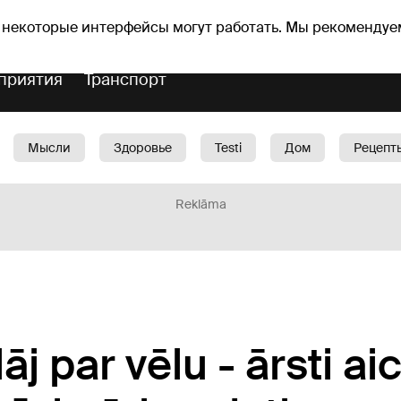
Прогноз погоды
Гороскопы
lavs
 некоторые интерфейсы могут работать. Мы рекомендуе
приятия
Транспорт
Мысли
Здоровье
Testi
Дом
Рецепт
Красота
Дети
Машина
1188 play
Spo
Reklāma
āj par vēlu - ārsti aic