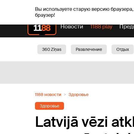
сб, 08.08.2026.
+21
°C
Mudīte, Vladislava, Vladis
Вы используете старую версию браузера,
браузер!
Новости
1188 play
Пред
360 Ziņas
Развлечение
Отдых
Oбщество
Актуально
Трафик
1188 новости
Здоровье
Здоровье
Latvijā vēzi atkl