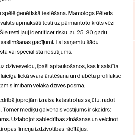
mu spēlē ģenētiskā testēšana. Mamologs Pēteris
 valsts apmaksāti testi uz pārmantoto krūts vēzi
e testi ļauj identificēt risku jau 25–30 gadu
i saslimšanas gadījumi. Lai saņemtu šādu
ta vai speciālista nosūtījums.
z dzīvesveidu, īpaši aptaukošanos, kas ir saistīta
aicīga liekā svara ārstēšana un diabēta profilakse
iskām slimībām vēlākā dzīves posmā.
iedrībā joprojām izraisa katastrofas sajūtu, radot
 Tomēr mediķu galvenais vēstījums ir skaidrs:
tējams. Uzlabojot sabiedrības zināšanas un veicinot
Eiropas līmeņa izdzīvotības rādītājus.