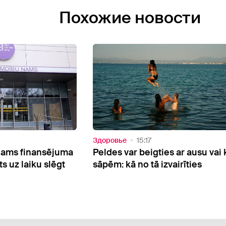
Похожие новости
Здоровье
14:15
s ar ausu vai kakla
Farmaceite Oksana Grīnberga:
airīties
palīdzēt cilvēkiem ir vislielākā
motivācija