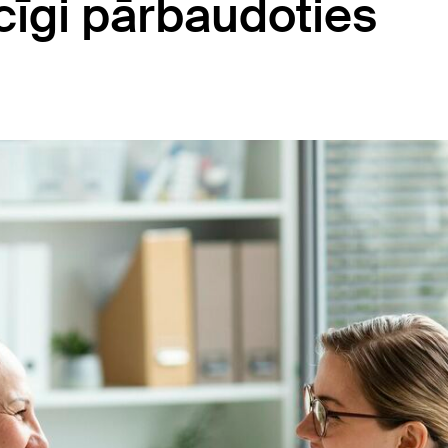
icīgi pārbaudoties