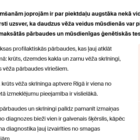
imšanām joprojām ir par piektdaļu augstāka nekā vid
sti uzsver, ka daudzus vēža veidus mūsdienās var piln
 apmaksātās pārbaudes un mūsdienīgas ģenētiskās te
ksas profilaktiskās pārbaudes, kas ļauj atklāt
ā: krūts, dzemdes kakla un zarnu vēža skrīningi,
as vēža pārbaudes vīriešiem.
, krūts vēža skrīninga aptvere Rīgā ir viena no
ētā izmeklējumu pieejamība ir vislielākā.
špārbaudes un skrīningi palīdz pamanīt izmaiņas
 diagnozes bieži vien ir galvenais šķērslis, kāpēc
grīna diagnostika ļauj izvairīties no smagas
ijām.