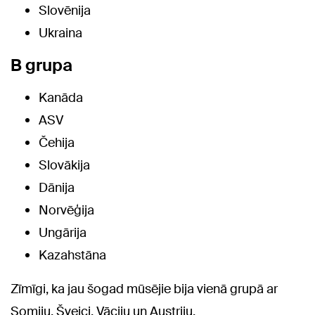
Slovēnija
Ukraina
B grupa
Kanāda
ASV
Čehija
Slovākija
Dānija
Norvēģija
Ungārija
Kazahstāna
Zīmīgi, ka jau šogad mūsējie bija vienā grupā ar
Somiju, Šveici, Vāciju un Austriju.