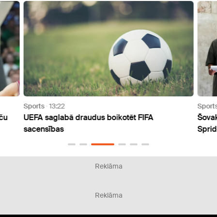
Sports
13:22
Sport
aču
UEFA saglabā draudus boikotēt FIFA
Šovak
sacensības
Spri
Reklāma
Reklāma