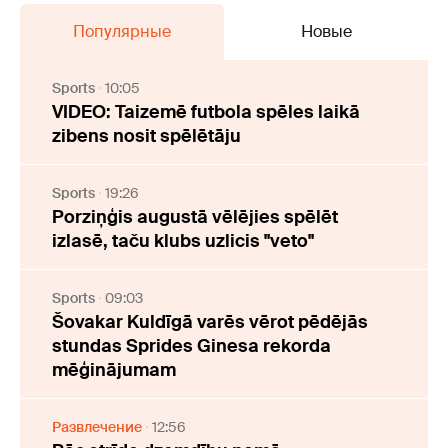
Популярные
Новые
Sports
10:05
VIDEO: Taizemē futbola spēles laikā
zibens nosit spēlētāju
Sports
19:26
Porziņģis augustā vēlējies spēlēt
izlasē, taču klubs uzlicis "veto"
Sports
09:03
Šovakar Kuldīgā varēs vērot pēdējās
stundas Sprides Ginesa rekorda
mēģinājumam
Развлечение
12:56