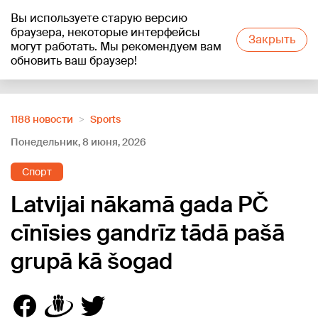
Вы используете старую версию
+19
°C
браузера, некоторые интерфейсы
Закрыть
могут работать. Мы рекомендуем вам
обновить ваш браузер!
Reklāma
1188 новости
Sports
Понедельник, 8 июня, 2026
Спорт
Latvijai nākamā gada PČ
cīnīsies gandrīz tādā pašā
grupā kā šogad