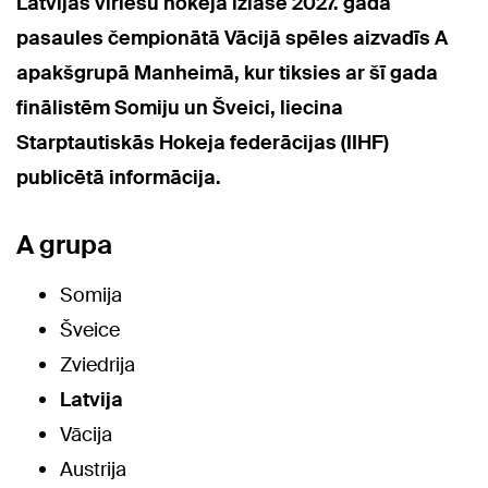
Latvijas vīriešu hokeja izlase 2027. gada
pasaules čempionātā Vācijā spēles aizvadīs A
apakšgrupā Manheimā, kur tiksies ar šī gada
finālistēm Somiju un Šveici, liecina
Starptautiskās Hokeja federācijas (IIHF)
publicētā informācija.
A grupa
Somija
Šveice
Zviedrija
Latvija
Vācija
Austrija