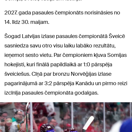
2027. gada pasaules čempionāts norisināsies no
14. līdz 30. maijam.
Šogad Latvijas izlase pasaules čempionātā Šveicē
sasniedza savu otro visu laiku labāko rezultātu,
ieņemot sesto vietu. Par čempioniem kļuva Somijas
hokejisti, kuri finālā papildlaikā ar 1:0 pārspēja
šveiciešus. Cīņā par bronzu Norvēģijas izlase
pagarinājumā ar 3:2 pārspēja Kanādu un pirmo reizi
izcīnīja pasaules čempionāta godalgas.