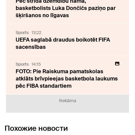
Pēc strīda dzemdību namā,
basketbolists Luka Dončičs paziņo par
šķiršanos no līgavas
Sports
13:22
UEFA saglabā draudus boikotēt FIFA
sacensības
Sports
14:15
FOTO: Pie Raiskuma pamatskolas
atklāts brīvpieejas basketbola laukums
pēc FIBA standartiem
Reklāma
Похожие новости