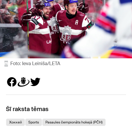
Foto: Ieva Leiniša/LETA
Šī raksta tēmas
Хоккей
Sports
Pasaules čempionāts hokejā (PČH)