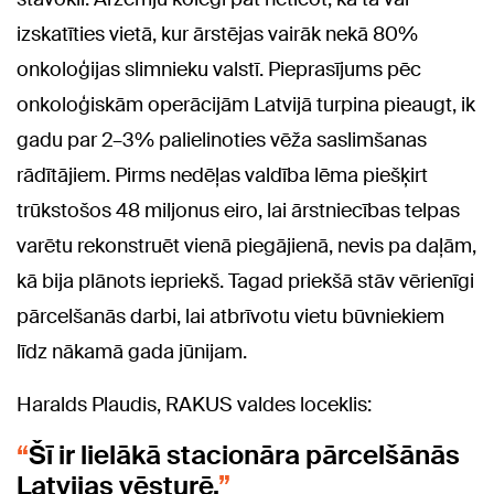
izskatīties vietā, kur ārstējas vairāk nekā 80%
onkoloģijas slimnieku valstī. Pieprasījums pēc
onkoloģiskām operācijām Latvijā turpina pieaugt, ik
gadu par 2–3% palielinoties vēža saslimšanas
rādītājiem. Pirms nedēļas valdība lēma piešķirt
trūkstošos 48 miljonus eiro, lai ārstniecības telpas
varētu rekonstruēt vienā piegājienā, nevis pa daļām,
kā bija plānots iepriekš. Tagad priekšā stāv vērienīgi
pārcelšanās darbi, lai atbrīvotu vietu būvniekiem
līdz nākamā gada jūnijam.
Haralds Plaudis, RAKUS valdes loceklis:
Šī ir lielākā stacionāra pārcelšānās
Latvijas vēsturē.