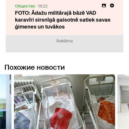
Oбщество
18:22
FOTO: Ādažu militārajā bāzē VAD
karavīri sirsnīgā gaisotnē satiek savas
ģimenes un tuvākos
Reklāma
Похожие новости