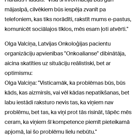
mājaslpā, cilvēkiem būs iespēja zvanīt pa
telefoniem, kas tiks norādīti, rakstīt mums e-pastus,
komunicēt sociālajos tīklos, mēs esam ļoti atvērti."
Olga Valciņa, Latvijas Onkoloģijas pacientu
organizāciju apvienības "Onkoalianse" dibinātāja,
aicina skatīties uz situāciju reālistiski, bet ar
optimismu:
Olga Valciņa: "Visticamāk, ka problēmas būs, būs
kāds, kas aizmirsīs, vai vēl kādas nepatikšanas, bet
labu iestādi raksturo nevis tas, ka viņiem nav
problēmu, bet tas, ka viņi prot tās risināt, tāpēc mēs
ceram, ka viņiem šī kompetence piemīt pieteikamā
apjomā, lai šo problēmu lielu nebūtu."