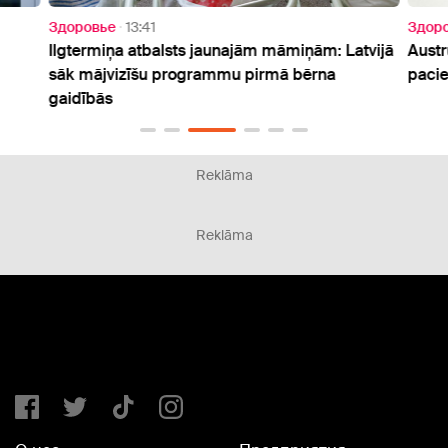
Здоровье
13:41
Здор
Ilgtermiņa atbalsts jaunajām māmiņām: Latvijā
Austr
sāk mājvizīšu programmu pirmā bērna
pacie
gaidībās
Reklāma
Reklāma