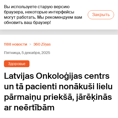
Вы используете старую версию
+11
°C
браузера, некоторые интерфейсы
Закрыть
могут работать. Мы рекомендуем вам
обновить ваш браузер!
Reklāma
1188 новости
360 Ziņas
Пятница, 5 декабря, 2025
Здоровье
Latvijas Onkoloģijas centrs
un tā pacienti nonākuši lielu
pārmaiņu priekšā, jārēķinās
ar neērtībām