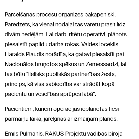
Pārcelšanās procesu organizēs pakāpeniski.
Paredzēts, ka vienai nodaļai tas varētu prasīt līdz
divām nedēļām. Lai darbi ritētu operatīvi, plānots
piesaistīt papildu darba rokas. Valdes loceklis
Haralds Plaudis norādīja, ka gatavi piesaistīt pat
Nacionālos bruņotos spēkus un Zemessardzi, lai
tas būtu "lielisks publiskās partnerības žests,
princips, kā visa sabiedrība var strādāt kopā
pacientu un veselības aprūpes labā".
Pacientiem, kuriem operācijas ieplānotas tieši
pārmaiņu laikā, jārēķinās ar izmaiņām plānos.
Emīls Pūlmanis, RAKUS Projektu vadības biroja