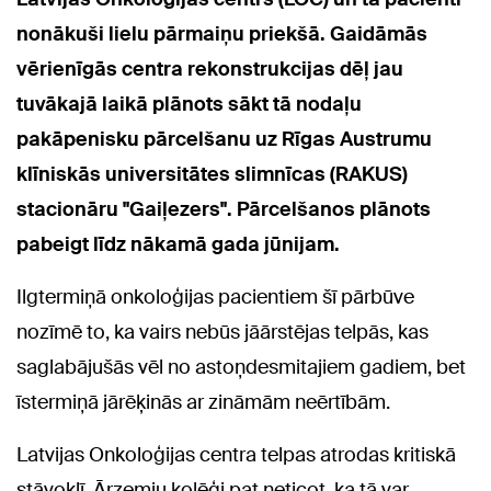
nonākuši lielu pārmaiņu priekšā. Gaidāmās
vērienīgās centra rekonstrukcijas dēļ jau
tuvākajā laikā plānots sākt tā nodaļu
pakāpenisku pārcelšanu uz Rīgas Austrumu
klīniskās universitātes slimnīcas (RAKUS)
stacionāru "Gaiļezers". Pārcelšanos plānots
pabeigt līdz nākamā gada jūnijam.
Ilgtermiņā onkoloģijas pacientiem šī pārbūve
nozīmē to, ka vairs nebūs jāārstējas telpās, kas
saglabājušās vēl no astoņdesmitajiem gadiem, bet
īstermiņā jārēķinās ar zināmām neērtībām.
Latvijas Onkoloģijas centra telpas atrodas kritiskā
stāvoklī. Ārzemju kolēģi pat neticot, ka tā var