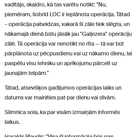
vadītājs, skaidro, kā tas varētu notikt: "Nu,
piemēram, šobrīd LOC ir ieplānota operācija. Tātad
– operācija pabeidzas, vakarā šī zāle tiek slēgta, un
nākamajā dienā būtu jāsāk jau "Gaiļezera" operāciju
zālē. Tā operācija var nenotikt no rīta — tā var būt
pārplānota uz pēcpusdienu vai uz nākamo dienu, lai
paspētu visu tehniku un aprīkojumu pārcelt uz
jaunajām telpām."
Tātad, atsevišķos gadījumos operācijas laiks un
datums var mainīties pat par dienu vai divām.
Slimnīca sola, ka par visām izmaiņām informēs
laikus.
Haralds Plaudis: "Visa šī informācija būs gan