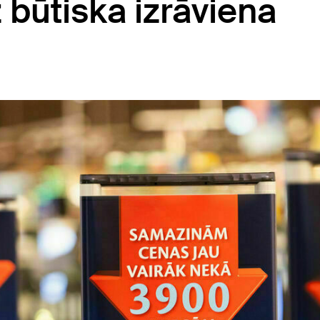
z būtiska izrāviena