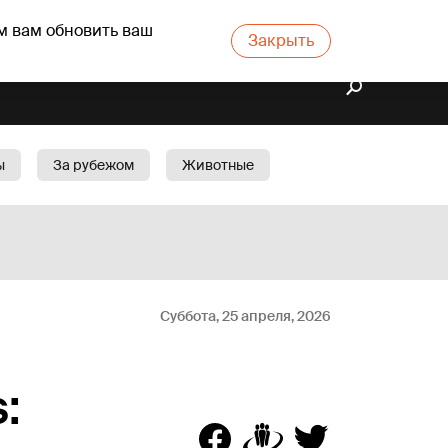
м вам обновить ваш
Закрыть
ы
За рубежом
Животные
rts
Бизнес
Cад
Суббота, 25 апреля, 2026
: