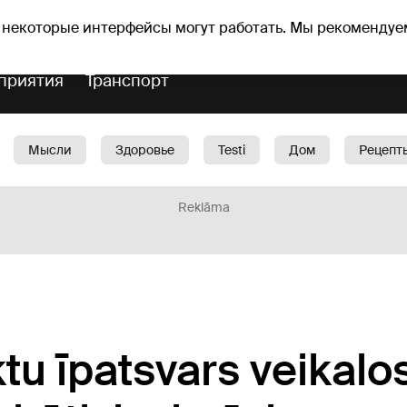
Прогноз погоды
Гороскопы
 некоторые интерфейсы могут работать. Мы рекомендуе
приятия
Транспорт
Мысли
Здоровье
Testi
Дом
Рецепт
Красота
Дети
Машина
1188 play
Spo
Reklāma
tu īpatsvars veikalos