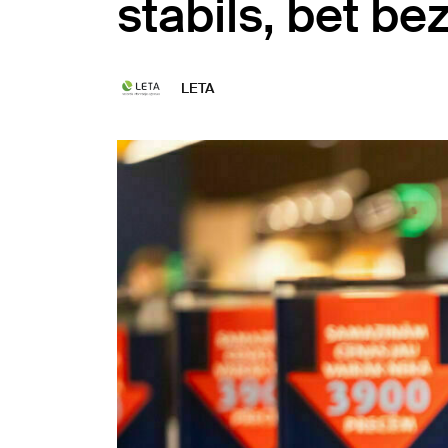
stabils, bet be
LETA