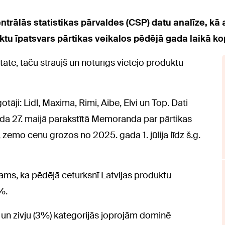
rālās statistikas pārvaldes (CSP) datu analīze, kā 
ktu īpatsvars pārtikas veikalos pēdējā gada laikā k
āte, taču straujš un noturīgs vietējo produktu
āji: Lidl, Maxima, Rimi, Aibe, Elvi un Top. Dati
gada 27. maijā parakstītā Memoranda par pārtikas
zemo cenu grozos no 2025. gada 1. jūlija līdz š.g.
ams, ka pēdējā ceturksnī Latvijas produktu
%.
) un zivju (3%) kategorijās joprojām dominē