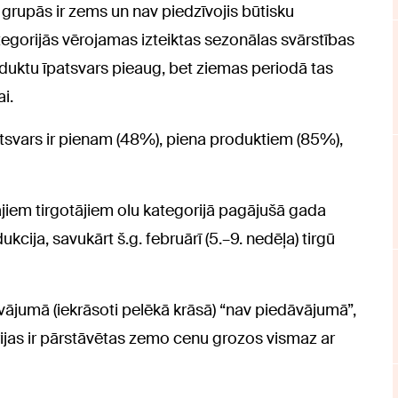
 grupās ir zems un nav piedzīvojis būtisku
egorijās vērojamas izteiktas sezonālas svārstības
duktu īpatsvars pieaug, bet ziemas periodā tas
i.
atsvars ir pienam (48%), piena produktiem (85%),
iem tirgotājiem olu kategorijā pagājušā gada
kcija, savukārt š.g. februārī (5.–9. nedēļa) tirgū
ājumā (iekrāsoti pelēkā krāsā) “nav piedāvājumā”,
ijas ir pārstāvētas zemo cenu grozos vismaz ar