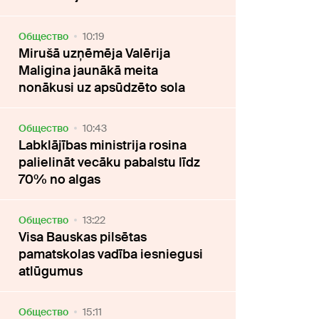
Oбщество
10:19
Mirušā uzņēmēja Valērija
Maligina jaunākā meita
nonākusi uz apsūdzēto sola
Oбщество
10:43
Labklājības ministrija rosina
palielināt vecāku pabalstu līdz
70% no algas
Oбщество
13:22
Visa Bauskas pilsētas
pamatskolas vadība iesniegusi
atlūgumus
Oбщество
15:11