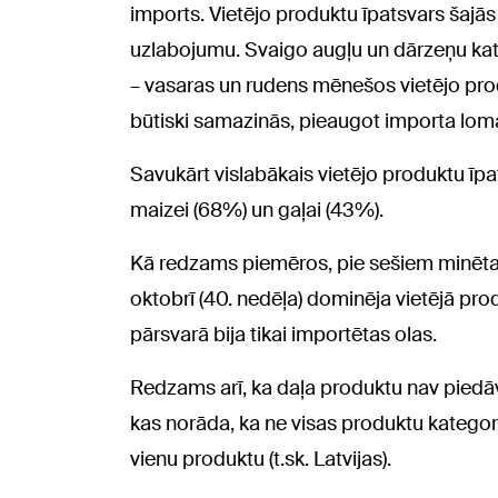
imports. Vietējo produktu īpatsvars šajās
uzlabojumu. Svaigo augļu un dārzeņu kat
– vasaras un rudens mēnešos vietējo pro
būtiski samazinās, pieaugot importa loma
Savukārt vislabākais vietējo produktu īp
maizei (68%) un gaļai (43%).
Kā redzams piemēros, pie sešiem minētaj
oktobrī (40. nedēļa) dominēja vietējā produ
pārsvarā bija tikai importētas olas.
Redzams arī, ka daļa produktu nav piedāv
kas norāda, ka ne visas produktu kategor
vienu produktu (t.sk. Latvijas).