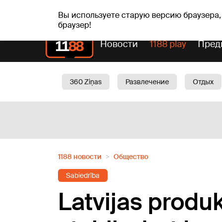
чт, 06.08.2026.
+21
°C
Alfrēds, Fredis, Madars
Вы используете старую версию браузера,
браузер!
Новости
1188 play
Пред
360 Ziņas
Развлечение
Отдых
Oбщество
Актуально
Трафик
1188 новости
Oбщество
Sabiedrība
Latvijas produk