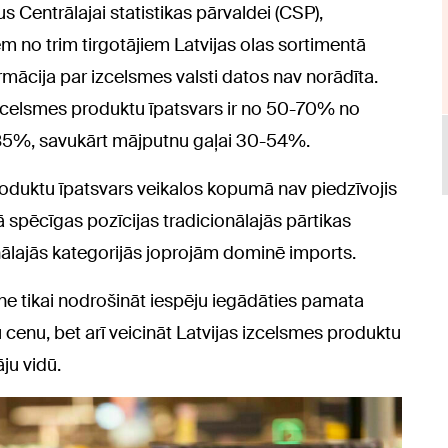
s Centrālajai statistikas pārvaldei (CSP),
em no trim tirgotājiem Latvijas olas sortimentā
mācija par izcelsmes valsti datos nav norādīta.
 izcelsmes produktu īpatsvars ir no 50-70% no
7-85%, savukārt mājputnu gaļai 30-54%.
produktu īpatsvars veikalos kopumā nav piedzīvojis
ā spēcīgas pozīcijas tradicionālajās pārtikas
nālajās kategorijās joprojām dominē imports.
e tikai nodrošināt iespēju iegādāties pamata
cenu, bet arī veicināt Latvijas izcelsmes produktu
ju vidū.