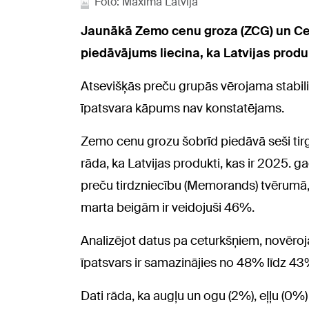
Foto: Maxima Latvija
Jaunākā Zemo cenu groza (ZCG) un Cent
piedāvājums liecina, ka Latvijas produ
Atsevišķās preču grupās vērojama stabilit
īpatsvara kāpums nav konstatējams.
Zemo cenu grozu šobrīd piedāvā seši tirgot
rāda, ka Latvijas produkti, kas ir 2025. 
preču tirdzniecību (Memorands) tvērumā, 
marta beigām ir veidojuši 46%.
Analizējot datus pa ceturkšņiem, novēroj
īpatsvars ir samazinājies no 48% līdz 43
Dati rāda, ka augļu un ogu (2%), eļļu (0%