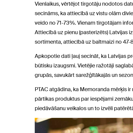
Vienlaikus, vērtējot tirgotāju nodotos datu
secināms, ka attiecībā uz vistu olām divi
veido no 71-73%. Vienam tirgotājam infor
Attiecībā uz pienu (pasterizēts) Latvijas
sortimenta, attiecībā uz baltmaizi no 4
Apkopotie dati ļauj secināt, ka Latvijas 
būtisku izaugsmi. Vietējie ražotāji saglab
grupās, savukārt sarežģītākajās un sezo
PTAC atgādina, ka Memoranda mērķis ir n
pārtikas produktus par iespējami zemāku 
piedāvāšanu veikalos un to izvēli patērētā