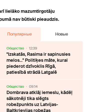
arī lielāko mazumtirgotāju
opumā nav būtiski pieaudzis.
Популярные
Новые
Oбщество
12:39
"Izskatās, Rasima ir sapinusies
melos..." Politiķes māte, kurai
piederot dzīvoklis Rīgā,
patiesībā strādā Latgalē
Oбщество
09:14
Dombrava atklāj iemeslu, kādēļ
sākotnēji tika slēgts
robežpunkts uz Latvijas-
Baltkrievijas robežas