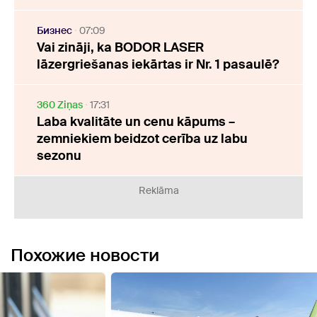
Бизнес
07:09
Vai zināji, ka BODOR LASER
lāzergriešanas iekārtas ir Nr. 1 pasaulē?
360 Ziņas
17:31
Laba kvalitāte un cenu kāpums –
zemniekiem beidzot cerība uz labu
sezonu
Reklāma
Похожие новости