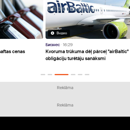
Видео
Бизнес
16:29
Бизн
Kvoruma trūkuma dēļ pārceļ "airBaltic"
No gr
obligāciju turētāju sanāksmi
iegul
mājo
Reklāma
Reklāma