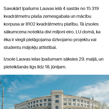
Savukārt īpašums Lauvas ielā 4 sastāv no 15 319
kvadrātmetru plaša zemesgabala un mācību
korpusa ar 8102 kvadrātmetru platību. Tā izsoles
sākumcena noteikta divi miljoni eiro. LU domā, ka
ēka ir viegli pielāgojama dzīvojamo projektu vai
studentu mājokļu attīstībai.
Izsole Lauvas ielas īpašumam sāksies 29. maijā, un
pieteikšanās ilgs līdz 18. jūnijam.