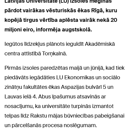
Latvijas Universitāte (LU) izsolēs mēģinās
pārdot vairākas vēsturiskās ēkas Rīgā, kuru
kopējā tirgus vērtība aplēsta vairāk nekā 20
miljoni eiro, informēja augstskolā.
Iegūtos līdzekļus plānots ieguldīt Akadēmiskā
centra attīstībā Torņkalnā.
Pirmās izsoles paredzētas maijā un jūnijā, kad tiek
piedāvāts iegādāties LU Ekonomikas un sociālo
zinātņu fakultātes ēkas Aspazijas bulvārī 5 un
Lauvas ielā 4. Abus īpašumus atsavinās ar
nosacījumu, ka universitāte turpinās izmantot
telpas līdz Rakstu mājas būvniecības pabeigšanai
un pārcelšanās procesa noslēgumam.