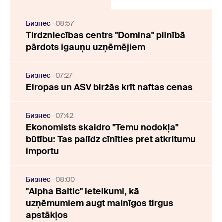
Бизнес
08:57
Tirdzniecības centrs "Domina" pilnībā
pārdots igauņu uzņēmējiem
Бизнес
07:27
Eiropas un ASV biržās krīt naftas cenas
Бизнес
07:42
Ekonomists skaidro "Temu nodokļa"
būtību: Tas palīdz cīnīties pret atkritumu
importu
Бизнес
08:00
"Alpha Baltic" ieteikumi, kā
uzņēmumiem augt mainīgos tirgus
apstākļos