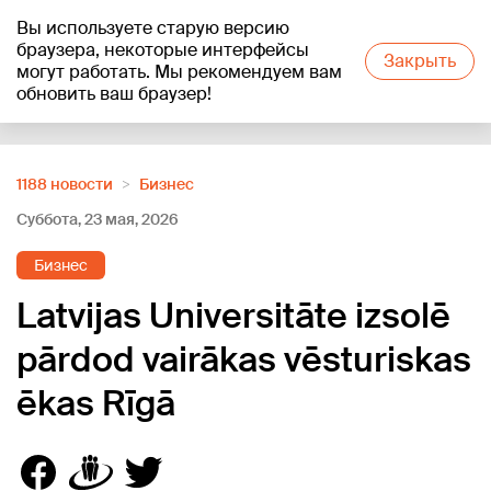
Вы используете старую версию
+25
°C
браузера, некоторые интерфейсы
Закрыть
могут работать. Мы рекомендуем вам
обновить ваш браузер!
Reklāma
1188 новости
Бизнес
Суббота, 23 мая, 2026
Бизнес
Latvijas Universitāte izsolē
pārdod vairākas vēsturiskas
ēkas Rīgā