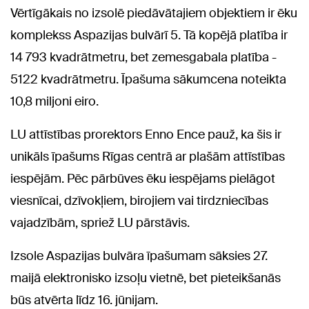
Vērtīgākais no izsolē piedāvātajiem objektiem ir ēku
komplekss Aspazijas bulvārī 5. Tā kopējā platība ir
14 793 kvadrātmetru, bet zemesgabala platība -
5122 kvadrātmetru. Īpašuma sākumcena noteikta
10,8 miljoni eiro.
LU attīstības prorektors Enno Ence pauž, ka šis ir
unikāls īpašums Rīgas centrā ar plašām attīstības
iespējām. Pēc pārbūves ēku iespējams pielāgot
viesnīcai, dzīvokļiem, birojiem vai tirdzniecības
vajadzībām, spriež LU pārstāvis.
Izsole Aspazijas bulvāra īpašumam sāksies 27.
maijā elektronisko izsoļu vietnē, bet pieteikšanās
būs atvērta līdz 16. jūnijam.