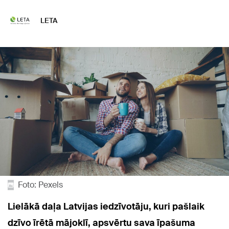
LETA
Foto: Pexels
Lielākā daļa Latvijas iedzīvotāju, kuri pašlaik
dzīvo īrētā mājoklī, apsvērtu sava īpašuma