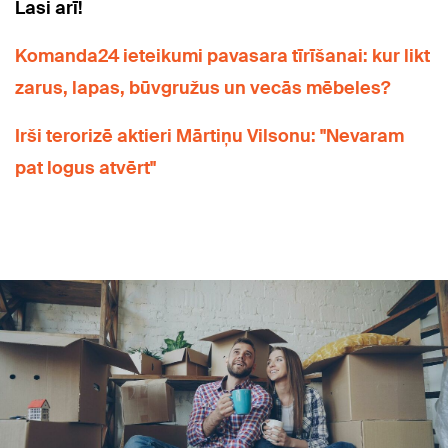
Lasi arī!
Komanda24 ieteikumi pavasara tīrīšanai: kur likt
zarus, lapas, būvgružus un vecās mēbeles?
Irši terorizē aktieri Mārtiņu Vilsonu: "Nevaram
pat logus atvērt"