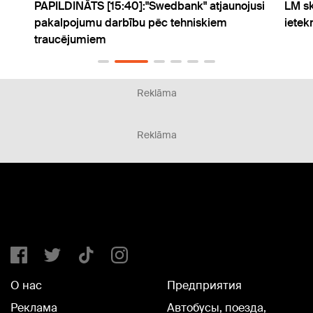
usi
LM skaidro, kā valsts aizsardzības dienests
VDD: 
ietekmē daudzbērnu ģimeņu atbalstu
infra
Reklāma
Reklāma
О нас
Предприятия
Реклама
Автобусы, поезда,