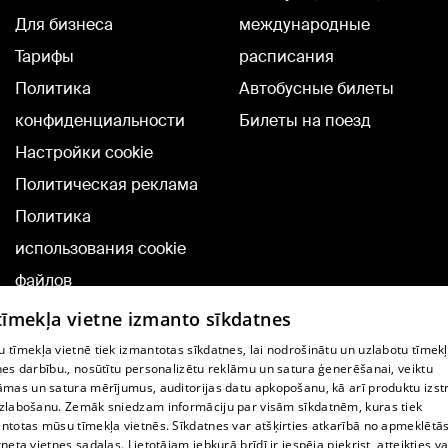
Для бизнеса
международные
Тарифы
расписания
Политика
Автобусные билеты
конфиденциальности
Билеты на поезд
Настройки cookie
Политическая реклама
Политика
использования cookie
файлов
Добавление
 tīmekļa vietne izmanto sīkdatnes
комментариев
 tīmekļa vietnē tiek izmantotas sīkdatnes, lai nodrošinātu un uzlabotu tīmek
nes darbību., nosūtītu personalizētu reklāmu un satura ģenerēšanai, veiktu
āmas un satura mērījumus, auditorijas datu apkopošanu, kā arī produktu izst
TВ-программа
zlabošanu. Zemāk sniedzam informāciju par visām sīkdatnēm, kuras tiek
Условия договора
ntotas mūsu tīmekļa vietnēs. Sīkdatnes var atšķirties atkarībā no apmeklētā
rneta vietnes sadaļas. Lietotājam jebkurā brīdī ir iespēja piekrist, atteikties va