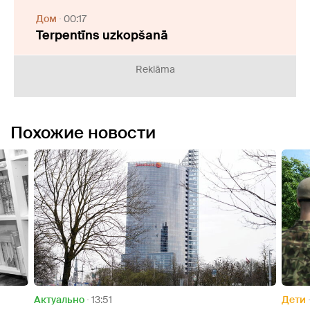
Дом
00:17
Terpentīns uzkopšanā
Reklāma
Похожие новости
Дети
14:23
Актуа