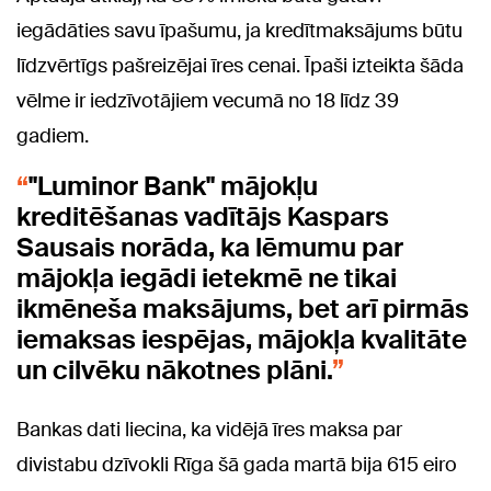
iegādāties savu īpašumu, ja kredītmaksājums būtu
līdzvērtīgs pašreizējai īres cenai. Īpaši izteikta šāda
vēlme ir iedzīvotājiem vecumā no 18 līdz 39
gadiem.
"Luminor Bank" mājokļu
kreditēšanas vadītājs Kaspars
Sausais norāda, ka lēmumu par
mājokļa iegādi ietekmē ne tikai
ikmēneša maksājums, bet arī pirmās
iemaksas iespējas, mājokļa kvalitāte
un cilvēku nākotnes plāni.
Bankas dati liecina, ka vidējā īres maksa par
divistabu dzīvokli Rīga šā gada martā bija 615 eiro