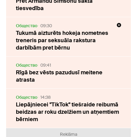
Pret Armandu Simsonu sākta
tiesvedība
Oбщество
09:30
Tukumā aizturēts hokeja nometnes
treneris par seksuāla rakstura
darbībām pret bērnu
Oбщество
09:41
Rīgā bez vēsts pazudusī meitene
atrasta
Oбщество
14:38
Liepājniecei "TikTok" tiešraide reibumā
beidzas ar roku dzelžiem un atņemtiem
bērniem
Reklāma