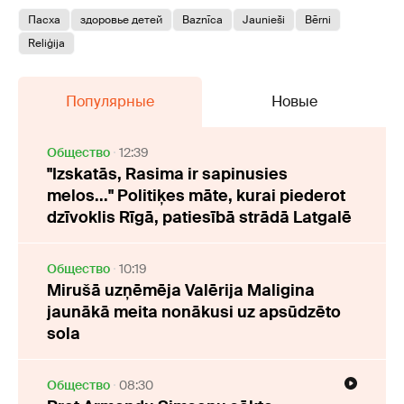
Пасха
здоровье детей
Baznīca
Jaunieši
Bērni
Reliģija
Популярные
Новые
Oбщество
12:39
"Izskatās, Rasima ir sapinusies
melos..." Politiķes māte, kurai piederot
dzīvoklis Rīgā, patiesībā strādā Latgalē
Oбщество
10:19
Mirušā uzņēmēja Valērija Maligina
jaunākā meita nonākusi uz apsūdzēto
sola
Oбщество
08:30