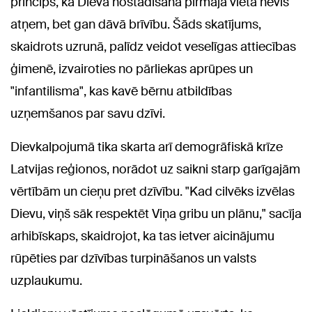
princips, ka Dieva nostādīšana pirmajā vietā nevis
atņem, bet gan dāvā brīvību. Šāds skatījums,
skaidrots uzrunā, palīdz veidot veselīgas attiecības
ģimenē, izvairoties no pārliekas aprūpes un
"infantilisma", kas kavē bērnu atbildības
uzņemšanos par savu dzīvi.
Dievkalpojumā tika skarta arī demogrāfiskā krīze
Latvijas reģionos, norādot uz saikni starp garīgajām
vērtībām un cieņu pret dzīvību. "Kad cilvēks izvēlas
Dievu, viņš sāk respektēt Viņa gribu un plānu," sacīja
arhibīskaps, skaidrojot, ka tas ietver aicinājumu
rūpēties par dzīvības turpināšanos un valsts
uzplaukumu.