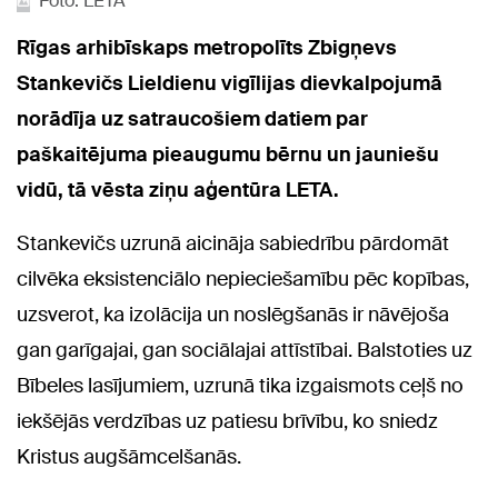
Foto: LETA
Rīgas arhibīskaps metropolīts Zbigņevs
Stankevičs Lieldienu vigīlijas dievkalpojumā
norādīja uz satraucošiem datiem par
paškaitējuma pieaugumu bērnu un jauniešu
vidū, tā vēsta ziņu aģentūra LETA.
Stankevičs uzrunā aicināja sabiedrību pārdomāt
cilvēka eksistenciālo nepieciešamību pēc kopības,
uzsverot, ka izolācija un noslēgšanās ir nāvējoša
gan garīgajai, gan sociālajai attīstībai. Balstoties uz
Bībeles lasījumiem, uzrunā tika izgaismots ceļš no
iekšējās verdzības uz patiesu brīvību, ko sniedz
Kristus augšāmcelšanās.