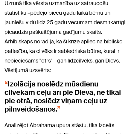
Uzrunā tika vērsta uzmanība uz satraucošu
statistiku –pēdējo piecu gadu laikā bērnu un
jauniešu vidū līdz 25 gadu vecumam desmitkārtīgi
pieaudzis paškaitējuma gadījumu skaits.
Arhibīskaps norādīja, ka šī krīze apliecina bīblisko
patiesību, ka cilvēks ir sabiedriska būtne, kurai ir
nepieciešams "otrs" - gan līdzcilvēks, gan Dievs.
Vēstījumā uzsvērts:
Izolācija noslēdz mūsdienu
cilvēkam ceļu arī pie Dieva, ne tikai
pie otrā, noslēdz viņam ceļu uz
pilnveidošanos.
Analizējot Ābrahama upura stāstu, tika izcelts