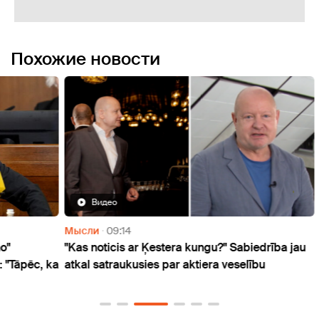
Похожие новости
Видео
Мысли
09:14
Мысл
"Kas noticis ar Ķestera kungu?" Sabiedrība jau
Polic
ēc, ka
atkal satraukusies par aktiera veselību
Stalb
bank