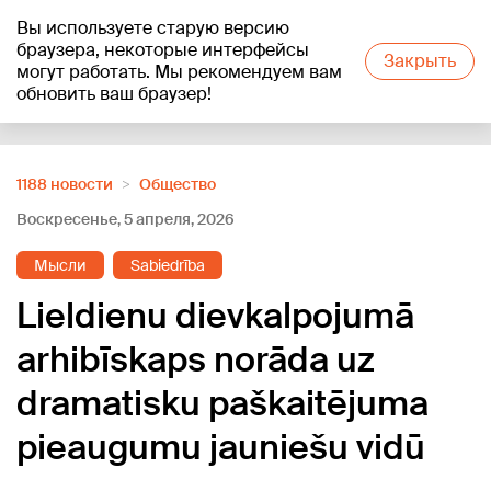
Вы используете старую версию
+21
°C
браузера, некоторые интерфейсы
Закрыть
могут работать. Мы рекомендуем вам
обновить ваш браузер!
Reklāma
1188 новости
Oбщество
Воскресенье, 5 апреля, 2026
Мысли
Sabiedrība
Lieldienu dievkalpojumā
arhibīskaps norāda uz
dramatisku paškaitējuma
pieaugumu jauniešu vidū