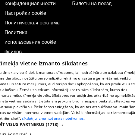
конфиденциальности
Билеты на поезд
Настройки cookie
Политическая реклама
Политика
использования cookie
файлов
Добавление
 tīmekļa vietne izmanto sīkdatnes
комментариев
 tīmekļa vietnē tiek izmantotas sīkdatnes, lai nodrošinātu un uzlabotu tīmek
nes darbību., nosūtītu personalizētu reklāmu un satura ģenerēšanai, veiktu
āmas un satura mērījumus, auditorijas datu apkopošanu, kā arī produktu izst
TВ-программа
zlabošanu. Zemāk sniedzam informāciju par visām sīkdatnēm, kuras tiek
Условия договора
ntotas mūsu tīmekļa vietnēs. Sīkdatnes var atšķirties atkarībā no apmeklētā
rneta vietnes sadaļas. Lietotājam jebkurā brīdī ir iespēja piekrist, atteikties va
360 Ziņu kontakti
īt savu piekrišanu. Piekrišanas sniegšana, kā arī tās atsaukšana vai mainīša
ecas uz visām interneta vietnes sadaļām. Vairāk informācijas par izmantotaj
Helio Media
atnēm skatīt
sīkdatņu izmantošanas noteikumos.
ĪT VISUS PARTNERUS
(1718) →
Служба помощи портала: э-почта -
info@1188.lv
PIELĀGOT IZVĒLI