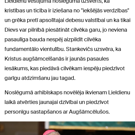
Lieldienu vēstījuma noslēgumā uzsvērts, ka
kristības un ticība ir iziešana no "iekšējās verdzības"
un grēka pretī apsolītajai debesu valstībai un ka tikai
Dievs var pilnībā piesātināt cilvēka garu, jo neviena
pasaulīga bauda nespēj aizpildīt cilvēka
fundamentālo vientulību. Stankevičs uzsvēra, ka
Kristus augšāmcelšanās ir jaunās pasaules
iesākums, kas piedāvā cilvēkam iespēju piedzīvot
garīgu atdzimšanu jau tagad.
Noslēgumā arhibīskaps novēlēja ikvienam Lieldienu
laikā atvērties jaunajai dzīvībai un piedzīvot
personīgu sastapšanos ar Augšāmcēlušos.