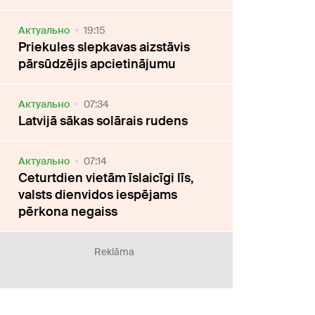
Актуально
19:15
Priekules slepkavas aizstāvis
pārsūdzējis apcietinājumu
Актуально
07:34
Latvijā sākas solārais rudens
Актуально
07:14
Ceturtdien vietām īslaicīgi līs,
valsts dienvidos iespējams
pērkona negaiss
Reklāma