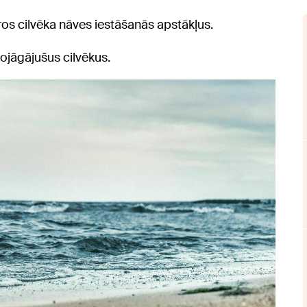
dros cilvēka nāves iestāšanās apstākļus.
jāgājušus cilvēkus.