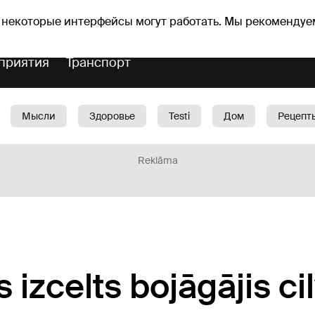
Прогноз погоды
Гороскопы
avs
 некоторые интерфейсы могут работать. Мы рекомендуе
приятия
Транспорт
Мысли
Здоровье
Testi
Дом
Рецепт
Красота
Дети
Машина
1188 play
Spo
Reklāma
s izcelts bojāgājis ci