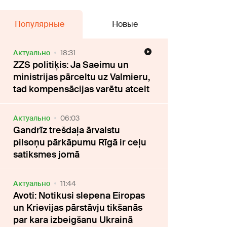
Популярные
Новые
Актуально
18:31
ZZS politiķis: Ja Saeimu un
ministrijas pārceltu uz Valmieru,
tad kompensācijas varētu atcelt
Актуально
06:03
Gandrīz trešdaļa ārvalstu
pilsoņu pārkāpumu Rīgā ir ceļu
satiksmes jomā
Актуально
11:44
Avoti: Notikusi slepena Eiropas
un Krievijas pārstāvju tikšanās
par kara izbeigšanu Ukrainā