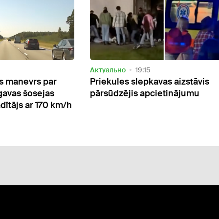
Актуально
18:24
s aizstāvis
Noziedzīga grupa organizējusi
etinājumu
vairāk nekā 40 cilvēku nelikum
ieceļošanu Somijā no Latvijas