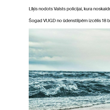
Līķis nodots Valsts policijai, kura noskai
Šogad VUGD no ūdenstilpēm izcēlis 18 bo