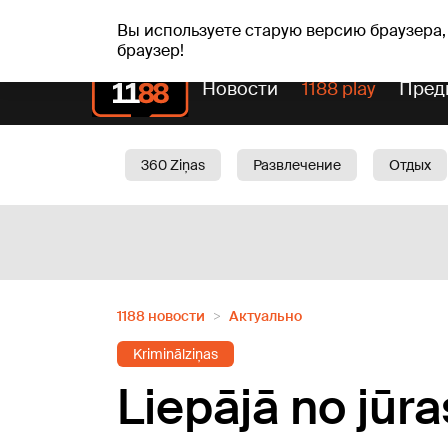
пт, 07.08.2026.
+16
°C
Mudīte, Vladislava, Vladisl
Вы используете старую версию браузера,
браузер!
Новости
1188 play
Пред
360 Ziņas
Развлечение
Отдых
Oбщество
Актуально
Трафик
1188 новости
Актуально
Kriminālziņas
Liepājā no jūra