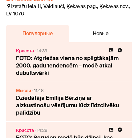
Izstāžu iela 11, Valdlauči, Ķekavas pag., Ķekavas nov.,
LV-1076
Популярные
Новые
Красота
14:39
FOTO: Atgriežas viena no spilgtākajām
2000. gadu tendencēm – modē atkal
dubultsvārki
Мысли
11:48
Dziedātāja Emīlija Bērziņa ar
aizkustinošu vēstījumu lūdz līdzcilvēku
palīdzību
Красота
14:28
FOTO: Šoruden modē būs džinsi, kas