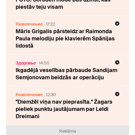
piestāv teju visam
Развлечение
17:22
Māris Grigalis pārsteidz ar Raimonda
Paula melodiju pie klavierēm Spānijas
lidostā
Здоровье
14:55
Ikgadējā veselības pārbaude Sandijam
Semjonovam beidzās ar operāciju
Развлечение
12:30
"Diemžēl viņa nav pieprasīta." Žagars
pieliek punktu jautājumam par Leldi
Dreimani
Reklāma