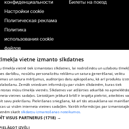
конфиденциальности
Билеты на поезд
Настройки cookie
Политическая реклама
Политика
использования cookie
файлов
Добавление
 tīmekļa vietne izmanto sīkdatnes
комментариев
 tīmekļa vietnē tiek izmantotas sīkdatnes, lai nodrošinātu un uzlabotu tīmek
nes darbību., nosūtītu personalizētu reklāmu un satura ģenerēšanai, veiktu
āmas un satura mērījumus, auditorijas datu apkopošanu, kā arī produktu izst
TВ-программа
zlabošanu. Zemāk sniedzam informāciju par visām sīkdatnēm, kuras tiek
Условия договора
ntotas mūsu tīmekļa vietnēs. Sīkdatnes var atšķirties atkarībā no apmeklētā
rneta vietnes sadaļas. Lietotājam jebkurā brīdī ir iespēja piekrist, atteikties va
360 Ziņu kontakti
īt savu piekrišanu. Piekrišanas sniegšana, kā arī tās atsaukšana vai mainīša
ecas uz visām interneta vietnes sadaļām. Vairāk informācijas par izmantotaj
Helio Media
atnēm skatīt
sīkdatņu izmantošanas noteikumos.
ĪT VISUS PARTNERUS
(1718) →
Служба помощи портала: э-почта -
info@1188.lv
PIELĀGOT IZVĒLI