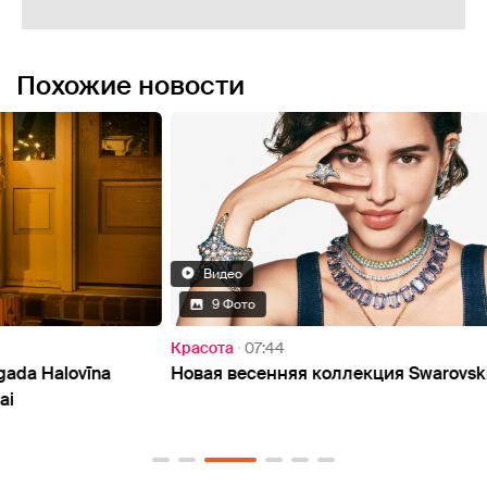
Похожие новости
Видео
В
9 Фото
Красота
07:44
Дом
Новая весенняя коллекция Swarovski
FOTO:
daudz