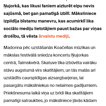
Ņujorkā, kas likusi faniem aizturēt elpu nevis
sajūsmā, bet gan pamatīgā izbīlī. Māksliniece
izpildīja bīstamu manevru, kas acumirklī lika
sociālo mediju lietotājiem paust bažas par viņas
drošību, tā vēsta
ārvalstu mediji
.
Madonna pēc uzstāšanās Koačellas mūzikas un
mākslas festivālā sniedza koncertu Ņujorkas
centrā, Taimskvērā. Skatuve tika izbūvēta vairāku
stāvu augstumā virs skatītājiem, un tās malās arī
uzstādīts caurspīdīgas aizsargbarjeras, lai
pasargātu māksliniekus no nelaimes gadījumiem.
Priekšnesuma laikā viņa uz brīdi lika skatītājiem
pamatīgi satraukties, jo māksliniece ļāvās kādam