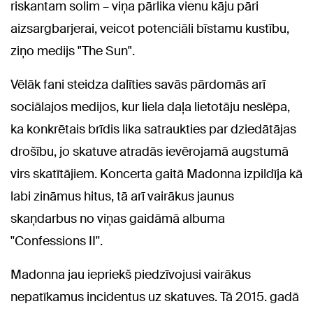
riskantam solim – viņa pārlika vienu kāju pāri
aizsargbarjerai, veicot potenciāli bīstamu kustību,
ziņo medijs "The Sun".
Vēlāk fani steidza dalīties savās pārdomās arī
sociālajos medijos, kur liela daļa lietotāju neslēpa,
ka konkrētais brīdis lika satraukties par dziedātājas
drošību, jo skatuve atradās ievērojamā augstumā
virs skatītājiem. Koncerta gaitā Madonna izpildīja kā
labi zināmus hitus, tā arī vairākus jaunus
skaņdarbus no viņas gaidāmā albuma
''Confessions II''.
Madonna jau iepriekš piedzīvojusi vairākus
nepatīkamus incidentus uz skatuves. Tā 2015. gadā