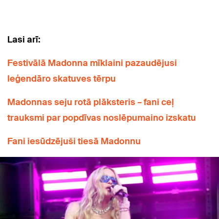
Lasi arī:
Festivālā Madonna mīklaini pazaudējusi
leģendāro skatuves tērpu
Madonnas seju rotā plāksteris – fani ceļ
trauksmi par popdīvas noslēpumaino izskatu
Fani iesūdzējuši tiesā Madonnu