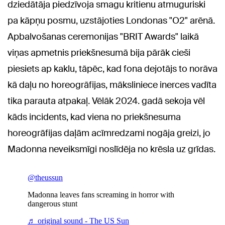
dziedātāja piedzīvoja smagu kritienu atmuguriski
pa kāpņu posmu, uzstājoties Londonas "O2" arēnā.
Apbalvošanas ceremonijas "BRIT Awards" laikā
viņas apmetnis priekšnesumā bija pārāk cieši
piesiets ap kaklu, tāpēc, kad fona dejotājs to norāva
kā daļu no horeogrāfijas, māksliniece inerces vadīta
tika parauta atpakaļ. Vēlāk 2024. gadā sekoja vēl
kāds incidents, kad viena no priekšnesuma
horeogrāfijas daļām acīmredzami nogāja greizi, jo
Madonna neveiksmīgi noslīdēja no krēsla uz grīdas.