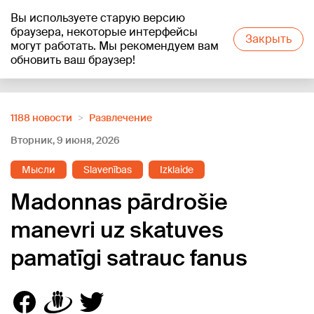
Вы используете старую версию
+21
°C
браузера, некоторые интерфейсы
Закрыть
могут работать. Мы рекомендуем вам
обновить ваш браузер!
Reklāma
1188 новости
Развлечение
Вторник, 9 июня, 2026
Мысли
Slavenības
Izklaide
Madonnas pārdrošie
manevri uz skatuves
pamatīgi satrauc fanus