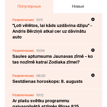
Популярные
Новые
Развлечение
10:11
"Ļoti vēlētos, lai kāds uzdāvina džipu" -
Andris Bērziņš atkal cer uz dāvinātu
auto
Развлечение
10:59
Saules aptumsums Jaunavas zīmē – ko
tas nozīmē katrai Zodiaka zīmei?
Развлечение
06:20
Sestdienas horoskops: 8. augusts
Развлечение
10:12
Ar plašu svētku programmu
galvaspilsētā atzīmēs Rīgas 825.