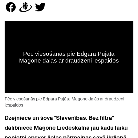
Pēc viesošanās pie Edgara Pujāta Magone dalās ar draudzeni
iespaidos
Dzejniece un šova "Slavenības. Bez filtra"
dalībniece Magone Liedeskalna jau kādu laiku
nopietni apsver lielas pārmaiņas savā ikdienā,