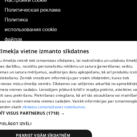
Настройки cookie
Политическая реклама
Политика
использования cookie
файлов
Добавление
 tīmekļa vietne izmanto sīkdatnes
комментариев
 tīmekļa vietnē tiek izmantotas sīkdatnes, lai nodrošinātu un uzlabotu tīmek
nes darbību., nosūtītu personalizētu reklāmu un satura ģenerēšanai, veiktu
āmas un satura mērījumus, auditorijas datu apkopošanu, kā arī produktu izst
TВ-программа
zlabošanu. Zemāk sniedzam informāciju par visām sīkdatnēm, kuras tiek
Условия договора
ntotas mūsu tīmekļa vietnēs. Sīkdatnes var atšķirties atkarībā no apmeklētā
rneta vietnes sadaļas. Lietotājam jebkurā brīdī ir iespēja piekrist, atteikties va
360 Ziņu kontakti
īt savu piekrišanu. Piekrišanas sniegšana, kā arī tās atsaukšana vai mainīša
ecas uz visām interneta vietnes sadaļām. Vairāk informācijas par izmantotaj
Helio Media
atnēm skatīt
sīkdatņu izmantošanas noteikumos.
ĪT VISUS PARTNERUS
(1718) →
Служба помощи портала: э-почта -
info@1188.lv
PIELĀGOT IZVĒLI
Copyright © 2004-2026 SIA HELIO MEDIA.
All rights reserved.
PIEKRIST VISĀM SĪKDATNĒM