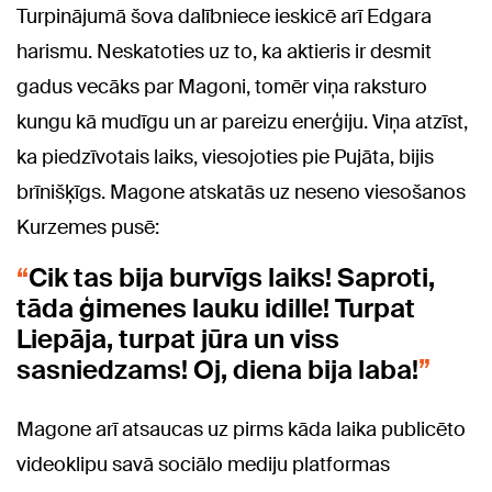
Turpinājumā šova dalībniece ieskicē arī Edgara
harismu. Neskatoties uz to, ka aktieris ir desmit
gadus vecāks par Magoni, tomēr viņa raksturo
kungu kā mudīgu un ar pareizu enerģiju. Viņa atzīst,
ka piedzīvotais laiks, viesojoties pie Pujāta, bijis
brīnišķīgs. Magone atskatās uz neseno viesošanos
Kurzemes pusē:
Cik tas bija burvīgs laiks! Saproti,
tāda ģimenes lauku idille! Turpat
Liepāja, turpat jūra un viss
sasniedzams! Oj, diena bija laba!
Magone arī atsaucas uz pirms kāda laika publicēto
videoklipu savā sociālo mediju platformas