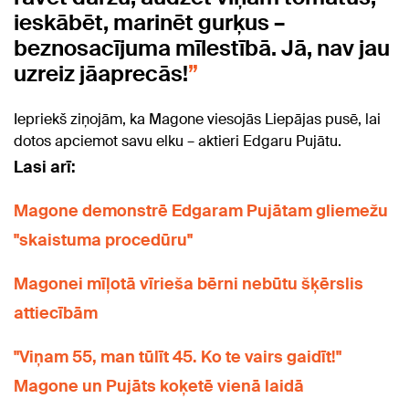
ieskābēt, marinēt gurķus –
beznosacījuma mīlestībā. Jā, nav jau
uzreiz jāaprecās!
Iepriekš ziņojām, ka Magone viesojās Liepājas pusē, lai
dotos apciemot savu elku – aktieri Edgaru Pujātu.
Lasi arī:
Magone demonstrē Edgaram Pujātam gliemežu
"skaistuma procedūru"
Magonei mīļotā vīrieša bērni nebūtu šķērslis
attiecībām
"Viņam 55, man tūlīt 45. Ko te vairs gaidīt!"
Magone un Pujāts koķetē vienā laidā