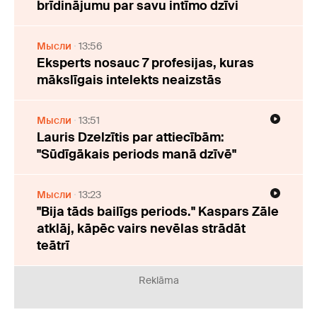
brīdinājumu par savu intīmo dzīvi
Мысли
13:56
Eksperts nosauc 7 profesijas, kuras
mākslīgais intelekts neaizstās
Мысли
13:51
Lauris Dzelzītis par attiecībām:
"Sūdīgākais periods manā dzīvē"
Мысли
13:23
"Bija tāds bailīgs periods." Kaspars Zāle
atklāj, kāpēc vairs nevēlas strādāt
teātrī
Reklāma