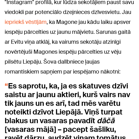
"Instagram" profilā, kur lūdza sekotājiem paust savu
viedokli par potenciālo dzejnieces dzīvesvietu. Jau
iepriekš vēstījām
, ka Magone jau kādu laiku apsver
iespēju pārcelties uz jaunu mājvietu. Sarunas gaitā
ar Evitu viņa atklāj, ka vairums sekotāju atzinīgi
novērtējuši Magones iespēju pārcelties uz vēju
pilsētu Liepāju. Šova dalībniece ļaujas
romantiskiem sapņiem par iespējamo nākotni:
Es saprotu, ka, ja es skatuves dzīvi
saistu ar jaunu aktieri, kurš vairs nav
tik jauns un es arī, tad mēs varētu
noteikti dzīvot Liepājā. Viņš turpat
blakus un vasaras pavadīt
dāčā
[vasaras mājā] – pacept šašliku,
ravēt dārzu, audzēt viņam tomātus,