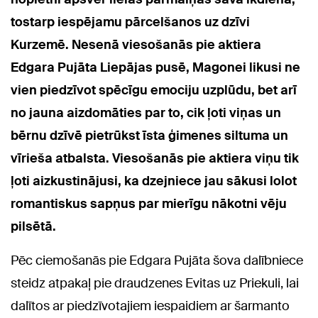
tostarp iespējamu pārcelšanos uz dzīvi
Kurzemē. Nesenā viesošanās pie aktiera
Edgara Pujāta Liepājas pusē, Magonei likusi ne
vien piedzīvot spēcīgu emociju uzplūdu, bet arī
no jauna aizdomāties par to, cik ļoti viņas un
bērnu dzīvē pietrūkst īsta ģimenes siltuma un
vīrieša atbalsta. Viesošanās pie aktiera viņu tik
ļoti aizkustinājusi, ka dzejniece jau sākusi lolot
romantiskus sapņus par mierīgu nākotni vēju
pilsētā.
Pēc ciemošanās pie Edgara Pujāta šova dalībniece
steidz atpakaļ pie draudzenes Evitas uz Priekuli, lai
dalītos ar piedzīvotajiem iespaidiem ar šarmanto