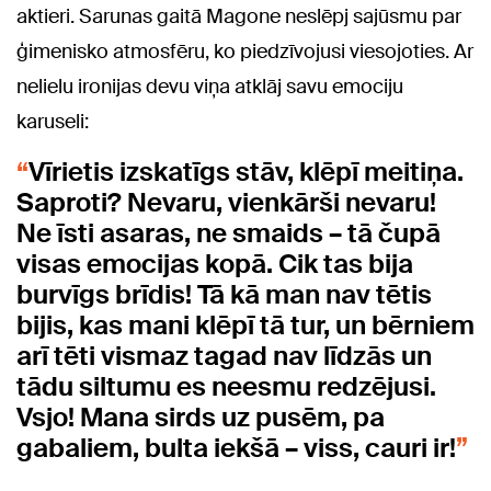
aktieri. Sarunas gaitā Magone neslēpj sajūsmu par
ģimenisko atmosfēru, ko piedzīvojusi viesojoties. Ar
nelielu ironijas devu viņa atklāj savu emociju
karuseli:
Vīrietis izskatīgs stāv, klēpī meitiņa.
Saproti? Nevaru, vienkārši nevaru!
Ne īsti asaras, ne smaids – tā čupā
visas emocijas kopā. Cik tas bija
burvīgs brīdis! Tā kā man nav tētis
bijis, kas mani klēpī tā tur, un bērniem
arī tēti vismaz tagad nav līdzās un
tādu siltumu es neesmu redzējusi.
Vsjo! Mana sirds uz pusēm, pa
gabaliem, bulta iekšā – viss, cauri ir!