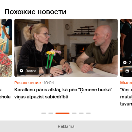
Похожие новости
2
Видео
Развлечение
10:04
Мысл
u
Karalkinu pāris atklāj, kā pēc "Ģimene burkā"
"Viņi
oholu
viņus atpazīst sabiedrībā
mutuļ
tuvu
Reklāma