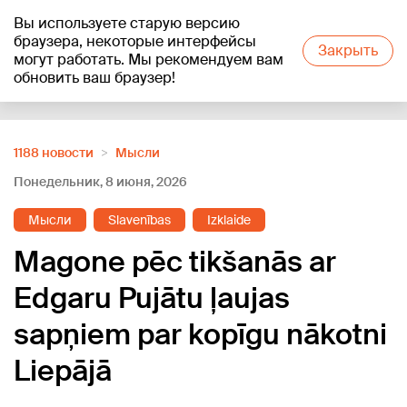
Вы используете старую версию
+18
°C
браузера, некоторые интерфейсы
Закрыть
могут работать. Мы рекомендуем вам
обновить ваш браузер!
Reklāma
1188 новости
Мысли
Понедельник, 8 июня, 2026
Мысли
Slavenības
Izklaide
Magone pēc tikšanās ar
Edgaru Pujātu ļaujas
sapņiem par kopīgu nākotni
Liepājā