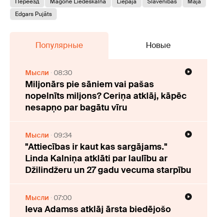
Переезд
Magone Liedeskalna
Liepāja
Slavenības
Māja
Edgars Pujāts
Популярные
Новые
Мысли
08:30
Miljonārs pie sāniem vai pašas
nopelnīts miljons? Ceriņa atklāj, kāpēc
nesapņo par bagātu vīru
Мысли
09:34
"Attiecības ir kaut kas sargājams."
Linda Kalniņa atklāti par laulību ar
Džilindžeru un 27 gadu vecuma starpību
Мысли
07:00
Ieva Adamss atklāj ārsta biedējošo