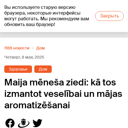
Вы используете старую версию
+19
°C
браузера, некоторые интерфейсы
Закрыть
могут работать. Мы рекомендуем вам
обновить ваш браузер!
Reklāma
1188 новости
Дом
Четверг, 8 мая, 2025
Здоровье
Дом
Maija mēneša ziedi: kā tos
izmantot veselībai un mājas
aromatizēšanai