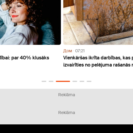
Дом
07:21
Дом
s
Vienkāršas ikrīta darbības, kas palīdzēs
Apkur
izvairīties no pelējuma rašanās mājās
Reklāma
Reklāma