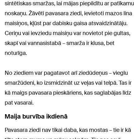
sintētiskas smaržas, lai mājas piepildītu ar patīkamu
noskaņu. Žāvēti pavasara ziedi, ievietoti mazos lina
maisiņos, kļūst par dabisku gaisa atsvaidzinātāju.
Ceriņu vai ievziedu maisiņu var novietot pie gultas,
skapī vai vannasistabā – smarža ir klusa, bet
noturīga.
No ziediem var pagatavot arī ziedūdeņus – vieglu
smaržūdeni, ko izsmidzināt uz veļas vai telpā. Tas ir
kā maigs pavasara pieskāriens, kas saglabājas līdz
pat vasarai.
Maija burvība ikdienā
Pavasara ziedi nav tikai daba, kas mostas – tie ir kā