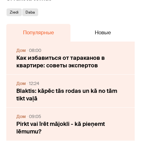
Ziedi
Daba
Популярные
Новые
Дом
08:00
Как избавиться от тараканов в
квартире: советы экспертов
Дом
12:24
Blaktis: kāpēc tās rodas un kā no tām
tikt vaļā
Дом
09:05
Pirkt vai īrēt mājokli - kā pieņemt
lēmumu?