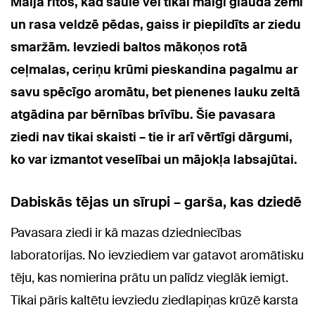
Maija rītos, kad saule vēl tikai maigi glauda zemi
un rasa veldzē pēdas, gaiss ir piepildīts ar ziedu
smaržām. Ievziedi baltos mākoņos rotā
ceļmalas, ceriņu krūmi pieskandina pagalmu ar
savu spēcīgo aromātu, bet pienenes lauku zeltā
atgādina par bērnības brīvību. Šie pavasara
ziedi nav tikai skaisti – tie ir arī vērtīgi dārgumi,
ko var izmantot veselībai un mājokļa labsajūtai.
Dabiskās tējas un sīrupi – garša, kas dziedē
Pavasara ziedi ir kā mazas dziedniecības
laboratorijas. No ievziediem var gatavot aromātisku
tēju, kas nomierina prātu un palīdz vieglāk iemigt.
Tikai pāris kaltētu ievziedu ziedlapiņas krūzē karsta