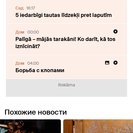
Cад
16:17
5 iedarbīgi tautas līdzekļi pret laputīm
Дом
00:00
Palīgā – mājās tarakāni! Ko darīt, kā tos
iznīcināt?
Дом
04:00
Борьба с клопами
Reklāma
Похожие новости