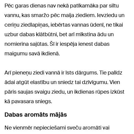
Pēc garas dienas nav nekā patīkamāka par siltu
vannu, kas smaržo pēc maija ziediem. Ievziedu un
ceriņu ziedlapiņas, iebērtas vannas ūdenī, ne tikai
uzbur dabas klātbūtni, bet arī mīkstina ādu un
nomierina sajūtas. Šī ir iespēja ienest dabas
maigumu savā ikdienā.
Arī pieneņu ziedi vannā ir īsts dārgums. Tie palīdz
ādai atgūt elastību un sniedz tai dzīvīgumu. Vien
pāris saujas svaigu ziedu, un ikdienas rūpes izkūst
kā pavasara sniegs.
Dabas aromāts mājās
Ne vienmēr nepieciešami sveču aromāti vai