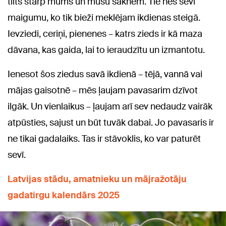
tilts starp mums un mūsu saknēm. Tie nes sevī
maigumu, ko tik bieži meklējam ikdienas steigā.
Ievziedi, ceriņi, pienenes – katrs zieds ir kā maza
dāvana, kas gaida, lai to ieraudzītu un izmantotu.
Ienesot šos ziedus savā ikdienā – tējā, vannā vai
mājas gaisotnē – mēs ļaujam pavasarim dzīvot
ilgāk. Un vienlaikus – ļaujam arī sev nedaudz vairāk
atpūsties, sajust un būt tuvāk dabai. Jo pavasaris ir
ne tikai gadalaiks. Tas ir stāvoklis, ko var paturēt
sevī.
Latvijas stādu, amatnieku un mājražotāju
gadatirgu kalendārs 2025