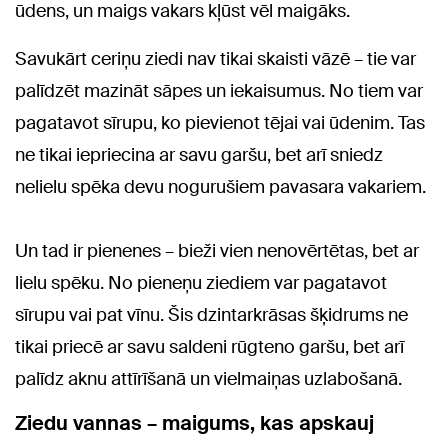
ūdens, un maigs vakars kļūst vēl maigāks.
Savukārt ceriņu ziedi nav tikai skaisti vāzē – tie var
palīdzēt mazināt sāpes un iekaisumus. No tiem var
pagatavot sīrupu, ko pievienot tējai vai ūdenim. Tas
ne tikai iepriecina ar savu garšu, bet arī sniedz
nelielu spēka devu nogurušiem pavasara vakariem.
Un tad ir pienenes – bieži vien nenovērtētas, bet ar
lielu spēku. No pieneņu ziediem var pagatavot
sīrupu vai pat vīnu. Šis dzintarkrāsas šķidrums ne
tikai priecē ar savu saldeni rūgteno garšu, bet arī
palīdz aknu attīrīšanā un vielmaiņas uzlabošanā.
Ziedu vannas – maigums, kas apskauj