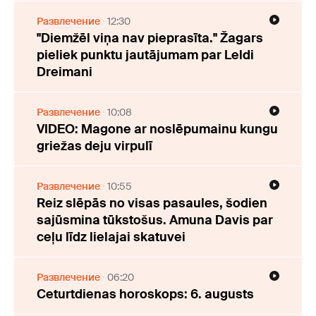
Развлечение
12:30
"Diemžēl viņa nav pieprasīta." Žagars
pieliek punktu jautājumam par Leldi
Dreimani
Развлечение
10:08
VIDEO: Magone ar noslēpumainu kungu
griežas deju virpulī
Развлечение
10:55
Reiz slēpās no visas pasaules, šodien
sajūsmina tūkstošus. Amuna Davis par
ceļu līdz lielajai skatuvei
Развлечение
06:20
Ceturtdienas horoskops: 6. augusts