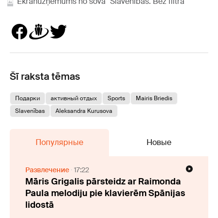
Ekrānuzņēmums no šova "Slavenības. Bez filtra"
Šī raksta tēmas
Подарки
активный отдых
Sports
Mairis Briedis
Slavenības
Aleksandra Kurusova
Популярные
Новые
Развлечение
17:22
Māris Grigalis pārsteidz ar Raimonda
Paula melodiju pie klavierēm Spānijas
lidostā