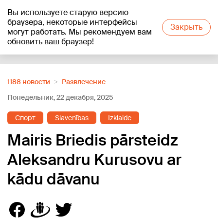
Вы используете старую версию
+21
°C
браузера, некоторые интерфейсы
Закрыть
могут работать. Мы рекомендуем вам
обновить ваш браузер!
Reklāma
1188 новости
Развлечение
Понедельник, 22 декабря, 2025
Спорт
Slavenības
Izklaide
Mairis Briedis pārsteidz
Aleksandru Kurusovu ar
kādu dāvanu