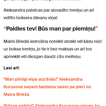
Aleksandra pateicas par aizvadīto treniņu un arī
veltīto boksera dāvanu viņai:
Paldies tev! Būs man par piemiņu!
Mairis Briedis iedrošina noteikti atnākt vēl kādu reizi
uz boksa treniņu, jo tie ir bez maksas un arī tos
apmeklē vēl diezgan daudz citu meiteņu.
Lasi arī:
"Man pilnīgi elpa aizrāvās!" Aleksandra
Kurusova saņem belzienu taisni pa pieri no
Maira Brieža
"Kāzas nebūs!" Aleksandra Kurusova uzsver, ka