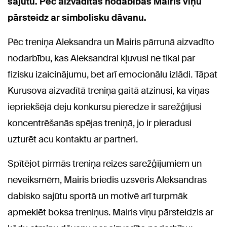
sajūtu. Pēc aizvadītās nodabības Mairis viņu
pārsteidz ar simbolisku dāvanu.
Pēc treniņa Aleksandra un Mairis pārrunā aizvadīto
nodarbību, kas Aleksandrai kļuvusi ne tikai par
fizisku izaicinājumu, bet arī emocionālu izlādi. Tāpat
Kurusova aizvadītā treniņa gaitā atzinusi, ka viņas
iepriekšējā deju konkursu pieredze ir sarežģījusi
koncentrēšanās spējas treniņā, jo ir pieradusi
uzturēt acu kontaktu ar partneri.
Spītējot pirmās treniņa reizes sarežģījumiem un
neveiksmēm, Mairis briedis uzsvēris Aleksandras
dabisko sajūtu sportā un motivē arī turpmāk
apmeklēt boksa treniņus. Mairis viņu pārsteidzis ar