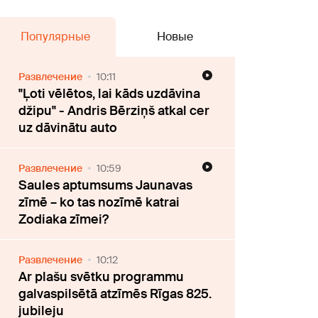
Популярные
Новые
Развлечение
10:11
"Ļoti vēlētos, lai kāds uzdāvina
džipu" - Andris Bērziņš atkal cer
uz dāvinātu auto
Развлечение
10:59
Saules aptumsums Jaunavas
zīmē – ko tas nozīmē katrai
Zodiaka zīmei?
Развлечение
10:12
Ar plašu svētku programmu
galvaspilsētā atzīmēs Rīgas 825.
jubileju