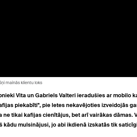
šņi mainās klientu loks
nieki Vita un Gabriels Valteri ieradušies ar mobilo ka
fijas piekabīti", pie letes nekavējoties izveidojās gar
 ne tikai kafijas cienītājus, bet arī vairākas dāmas. V
du mulsinājusi, jo abi ikdienā izskatās tik saticīgi,