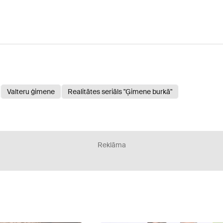
Valteru ģimene
Realitātes seriāls "Ģimene burkā"
Reklāma