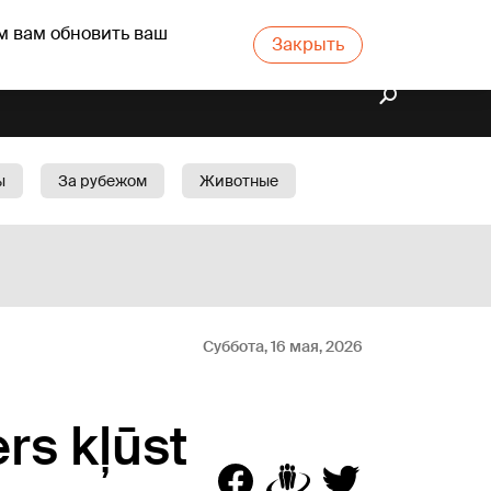
м вам обновить ваш
Закрыть
ы
За рубежом
Животные
rts
Бизнес
Cад
Суббота, 16 мая, 2026
rs kļūst