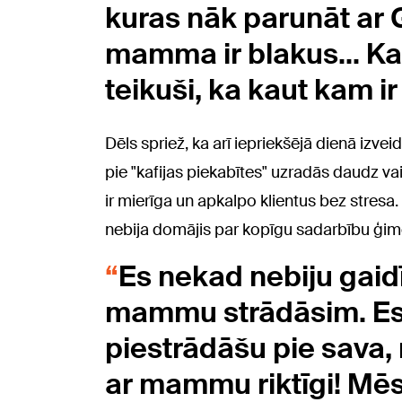
kuras nāk parunāt ar G
mamma ir blakus... Ka
teikuši, ka kaut kam ir
Dēls spriež, ka arī iepriekšējā dienā izvei
pie "kafijas piekabītes" uzradās daudz vair
ir mierīga un apkalpo klientus bez stresa
nebija domājis par kopīgu sadarbību ģ
Es nekad nebiju gaidī
mammu strādāsim. Es v
piestrādāšu pie sava, 
ar mammu riktīgi! Mē