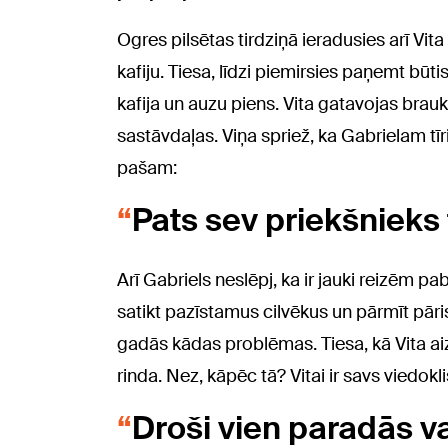
Ogres pilsētas tirdziņā ieradusies arī Vit
kafiju. Tiesa, līdzi piemirsies paņemt bū
kafija un auzu piens. Vita gatavojas bra
sastāvdaļas. Viņa spriež, ka Gabrielam tīri
pašam:
Pats sev priekšnieks
Arī Gabriels neslēpj, ka ir jauki reizēm pab
satikt pazīstamus cilvēkus un pārmīt pāri
gadās kādas problēmas. Tiesa, kā Vita aiz
rinda. Nez, kāpēc tā? Vitai ir savs viedokli
Droši vien paradās v