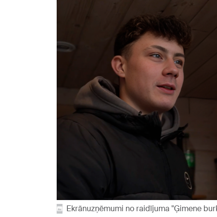
Ekrānuzņēmumi no raidījuma "Ģimene bur