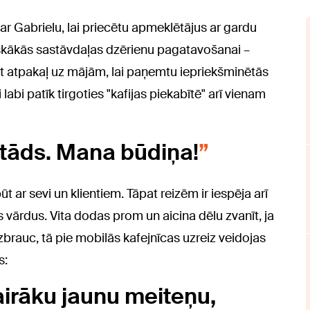
a ar Gabrielu, lai priecētu apmeklētājus ar gardu
tiskākās sastāvdaļas dzērienu pagatavošanai –
ukt atpakaļ uz mājām, lai paņemtu iepriekšminētās
 labi patīk tirgoties "kafijas piekabītē" arī vienam
 tāds. Mana būdiņa!
ūt ar sevi un klientiem. Tāpat reizēm ir iespēja arī
s vārdus. Vita dodas prom un aicina dēlu zvanīt, ja
brauc, tā pie mobilās kafejnīcas uzreiz veidojas
s:
airāku jaunu meiteņu,