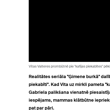
Vitas Valteres prombūtnē pie "kafijas piekabītes" pēk
Realitātes seriāla "Ģimene burkā" dalīb
piekabīti".
Kad Vita uz mirkli pameta "ka
Gabriela palikšana vienatnē piesaistīja
iespējams, mammas klātbūtne iepriekš kā
pat par pāri.