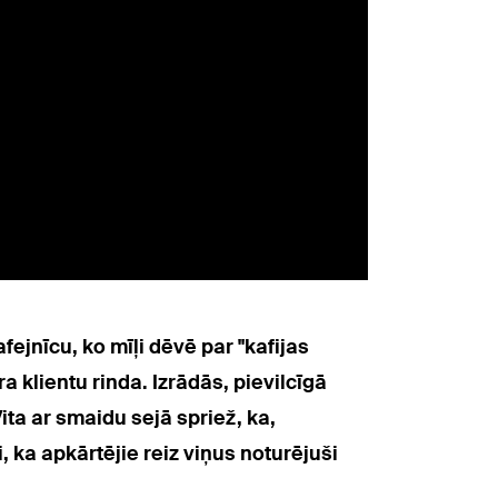
fejnīcu, ko mīļi dēvē par "kafijas
a klientu rinda. Izrādās, pievilcīgā
ita ar smaidu sejā spriež, ka,
 ka apkārtējie reiz viņus noturējuši