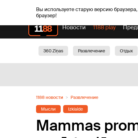
вс, 09.08.2026.
+23
°C
Genoveva, Madara, Geno
Вы используете старую версию браузера,
браузер!
Новости
1188 play
Пред
360 Ziņas
Развлечение
Отдых
Oбщество
Актуально
Трафик
1188 новости
Развлечение
Мысли
Izklaide
Mammas prombū