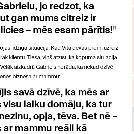
abrielu, jo redzot, ka
ut gan mums citreiz ir
 licies – mēs esam pārītis!
dojās līdzīga situācija. Kad Vita devās prom, uzreiz
āk klientu. Tiesa, viņš atzīst, ka kopumā situācija
. Vēlāk aizkadrā Gabriels norāda, ka nekad dzīvē
imenes biznesā ar mammu:
jis savā dzīvē, ka mēs ar
isu laiku domāju, ka tur
nezinu, opja, tēva. Bet nē –
s ar mammu reāli kā