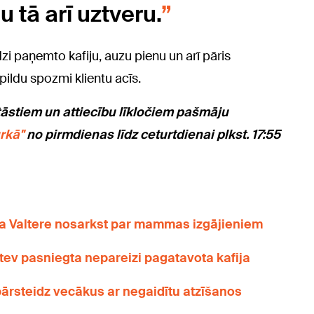
u tā arī uztveru.
zi paņemto kafiju, auzu pienu un arī pāris
apildu spozmi klientu acīs.
tāstiem un attiecību līkločiem pašmāju
rkā"
no pirmdienas līdz ceturtdienai plkst. 17:55
na Valtere nosarkst par mammas izgājieniem
 – tev pasniegta nepareizi pagatavota kafija
pārsteidz vecākus ar negaidītu atzīšanos