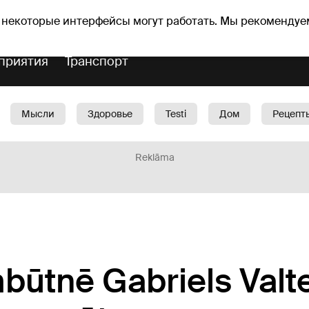
Прогноз погоды
Гороскопы
vefa
 некоторые интерфейсы могут работать. Мы рекомендуе
приятия
Транспорт
Мысли
Здоровье
Testi
Дом
Рецепт
Красота
Дети
Машина
1188 play
Spo
Reklāma
tnē Gabriels Valte