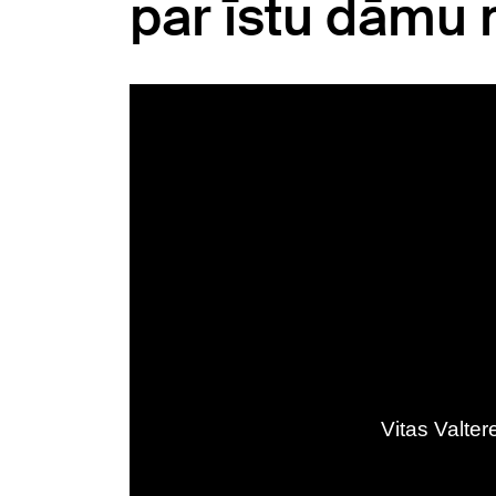
par īstu dāmu