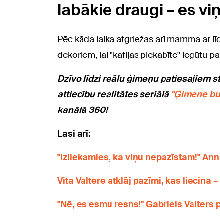
labākie draugi – es viņ
Pēc kāda laika atgriežas arī mamma ar līd
dekoriem, lai "kafijas piekabīte" iegūtu p
Dzīvo līdzi reālu ģimeņu pa
tiesajiem s
attiecību realitātes seriālā
"Ģimene bu
kanālā 360!
Lasi arī:
"Izliekamies, ka viņu nepazīstam!" An
Vita Valtere atklāj pazīmi, kas liecina
"Nē, es esmu resns!" Gabriels Valters 