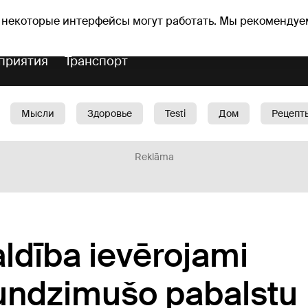
оз погоды
Гороскопы
 некоторые интерфейсы могут работать. Мы рекомендуе
приятия
Транспорт
Мысли
Здоровье
Testi
Дом
Рецепт
Красота
Дети
Машина
1188 play
Spo
Reklāma
ldība ievērojami
jaundzimušo pabalstu