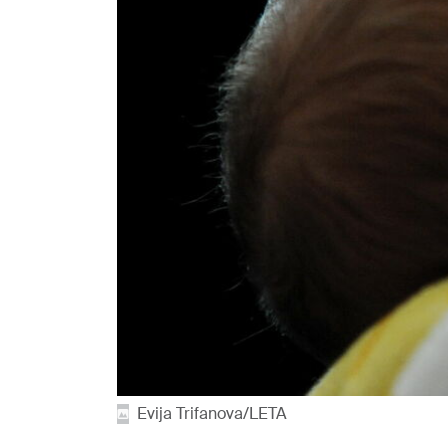
Evija Trifanova/LETA