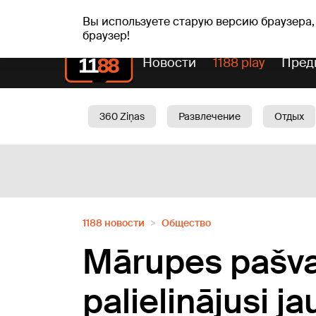
Прогн
чт, 06.08.2026.
+25
°C
Aisma, Askolds
Вы используете старую версию браузера,
браузер!
Новости
1188 play
Пред
360 Ziņas
Развлечение
Отдых
Oбщество
Актуально
Трафик
1188 новости
Oбщество
Mārupes pašva
palielinājusi 