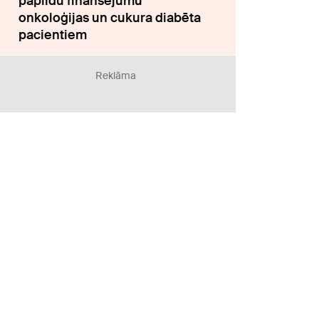
papildu finansējumu
onkoloģijas un cukura diabēta
pacientiem
Reklāma