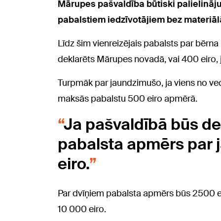
Mārupes pašvaldība būtiski palielināj
pabalstiem iedzīvotājiem bez materiāl
Līdz šim vienreizējais pabalsts par bērna
deklarēts Mārupes novadā, vai 400 eiro, j
Turpmāk par jaundzimušo, ja viens no v
maksās pabalstu 500 eiro apmērā.
Ja pašvaldībā būs dek
pabalsta apmērs par 
eiro.
Par dvīņiem pabalsta apmērs būs 2500 eir
10 000 eiro.