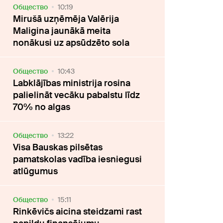
Oбщество
10:19
Mirušā uzņēmēja Valērija
Maligina jaunākā meita
nonākusi uz apsūdzēto sola
Oбщество
10:43
Labklājības ministrija rosina
palielināt vecāku pabalstu līdz
70% no algas
Oбщество
13:22
Visa Bauskas pilsētas
pamatskolas vadība iesniegusi
atlūgumus
Oбщество
15:11
Rinkēvičs aicina steidzami rast