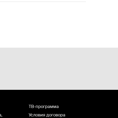
TВ-программа
а,
Условия договора