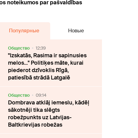
ajos noteikumos par pašvaldības
Популярные
Новые
Oбщество
12:39
"Izskatās, Rasima ir sapinusies
melos..." Politiķes māte, kurai
piederot dzīvoklis Rīgā,
patiesībā strādā Latgalē
Oбщество
09:14
Dombrava atklāj iemeslu, kādēļ
sākotnēji tika slēgts
robežpunkts uz Latvijas-
Baltkrievijas robežas