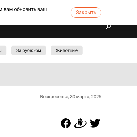
м вам обновить ваш
Закрыть
ы
За рубежом
Животные
rts
Бизнес
Cад
Воскресенье, 30 марта, 2025