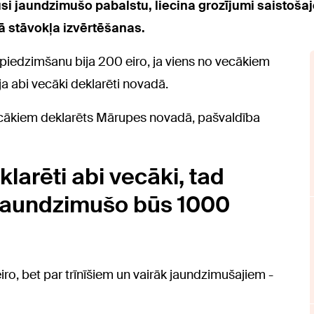
usi jaundzimušo pabalstu, liecina grozījumi saistoš
ā stāvokļa izvērtēšanas.
 piedzimšanu bija 200 eiro, ja viens no vecākiem
a abi vecāki deklarēti novadā.
ecākiem deklarēts Mārupes novadā, pašvaldība
larēti abi vecāki, tad
jaundzimušo būs 1000
o, bet par trīnīšiem un vairāk jaundzimušajiem -