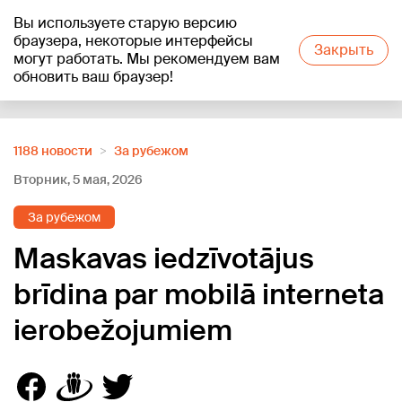
Вы используете старую версию
+20
°C
браузера, некоторые интерфейсы
Закрыть
могут работать. Мы рекомендуем вам
обновить ваш браузер!
Reklāma
1188 новости
За рубежом
Вторник, 5 мая, 2026
За рубежом
Maskavas iedzīvotājus
brīdina par mobilā interneta
ierobežojumiem