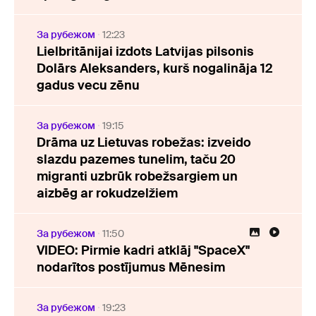
За рубежом
12:23
Lielbritānijai izdots Latvijas pilsonis
Dolārs Aleksanders, kurš nogalināja 12
gadus vecu zēnu
За рубежом
19:15
Drāma uz Lietuvas robežas: izveido
slazdu pazemes tunelim, taču 20
migranti uzbrūk robežsargiem un
aizbēg ar rokudzelžiem
За рубежом
11:50
VIDEO: Pirmie kadri atklāj "SpaceX"
nodarītos postījumus Mēnesim
За рубежом
19:23