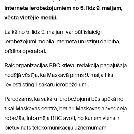
interneta ierobežojumiem no 5. līdz 9. maijam,
vēsta vietējie mediji.
Laikā no 5. līdz 9. maijam var būt īslaicīgi
ierobežojumi mobilā interneta un īsziņu darbībā,
brīdina operatori.
Raidorganizācijas BBC krievu redakcija pagājušajā
nedēļā vēstīja, ka Maskavā pirms 9. maija tiks
ieviesti stingri sakaru ierobežojumi.
Paredzams, ka sakaru ierobežojumi būs spēkā ne
tikai Maskavas centrā, bet arī Maskavas apvedceļa
robežās, informēja BBC avoti, no kuriem viens ir
pietuvināts telekomunikāciju uzņēmumam