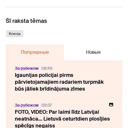
Šī raksta tēmas
Krievija
Популярные
Новые
За рубежом
08:49
Igaunijas policijai pirms
pārvietojamajiem radariem turpmāk
būs jāliek brīdinājuma zīmes
За рубежом
09:37
FOTO, VIDEO: Par laimi līdz Latvijai
neatnāca… Lietuvā ceturtdien plosījies
spēcīgs negaiss