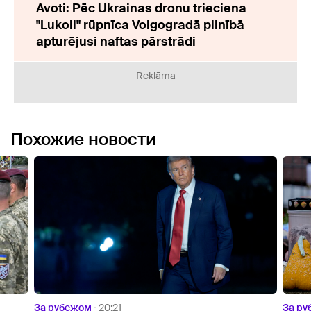
Avoti: Pēc Ukrainas dronu trieciena
"Lukoil" rūpnīca Volgogradā pilnībā
apturējusi naftas pārstrādi
Reklāma
Похожие новости
За рубежом
19:44
За р