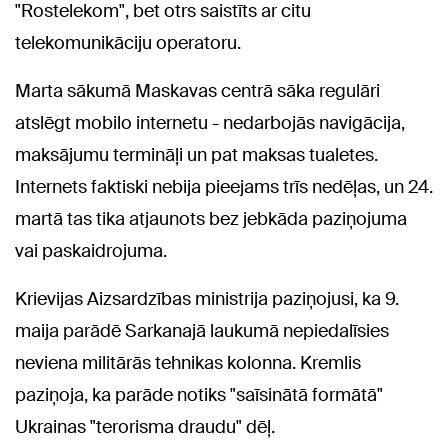
"Rostelekom", bet otrs saistīts ar citu
telekomunikāciju operatoru.
Marta sākumā Maskavas centrā sāka regulāri
atslēgt mobilo internetu - nedarbojās navigācija,
maksājumu termināļi un pat maksas tualetes.
Internets faktiski nebija pieejams trīs nedēļas, un 24.
martā tas tika atjaunots bez jebkāda paziņojuma
vai paskaidrojuma.
Krievijas Aizsardzības ministrija paziņojusi, ka 9.
maija parādē Sarkanajā laukumā nepiedalīsies
neviena militārās tehnikas kolonna. Kremlis
paziņoja, ka parāde notiks "saīsinātā formātā"
Ukrainas "terorisma draudu" dēļ.