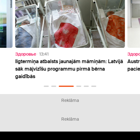
Здоровье
13:41
Здор
Ilgtermiņa atbalsts jaunajām māmiņām: Latvijā
Austr
sāk mājvizīšu programmu pirmā bērna
pacie
gaidībās
Reklāma
Reklāma