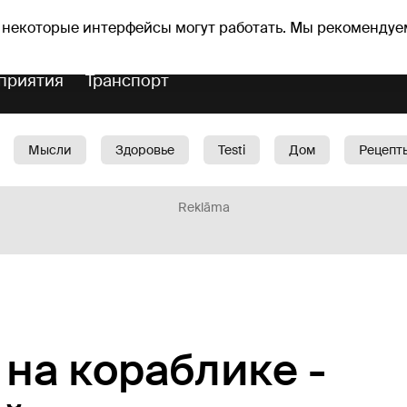
Прогноз погоды
Гороскопы
 некоторые интерфейсы могут работать. Мы рекомендуе
приятия
Транспорт
Мысли
Здоровье
Testi
Дом
Рецепт
Красота
Дети
Машина
1188 play
Spo
Reklāma
на кораблике -