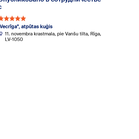
с
"Vecrīga", atpūtas kuģis
11. novembra krastmala, pie Vanšu tilta, Rīga,
LV-1050