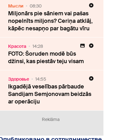
Мысли
08:30
Miljonārs pie sāniem vai pašas
nopelnīts miljons? Ceriņa atklāj,
kāpēc nesapņo par bagātu vīru
Красота
14:28
FOTO: Šoruden modē būs
džinsi, kas piestāv teju visam
Здоровье
14:55
Ikgadējā veselības pārbaude
Sandijam Semjonovam beidzās
ar operāciju
Reklāma
Опубликовано в сотрудничестве