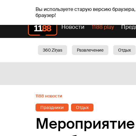
пт, 07.08.2026.
+18
°C
Alfrēds, Fredis, Madars
Вы используете старую версию браузера,
браузер!
Новости
1188 play
Пред
360 Ziņas
Развлечение
Отдых
Oбщество
Актуально
Трафик
1188 новости
Праздники
Отдых
Мероприятие 