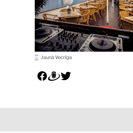
Jaunā Vecrīga