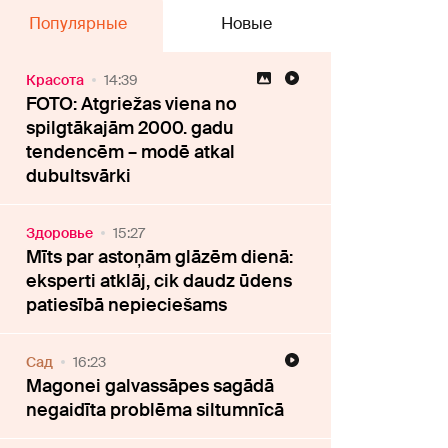
Популярные
Новые
Красота
14:39
FOTO: Atgriežas viena no
spilgtākajām 2000. gadu
tendencēm – modē atkal
dubultsvārki
Здоровье
15:27
Mīts par astoņām glāzēm dienā:
eksperti atklāj, cik daudz ūdens
patiesībā nepieciešams
Cад
16:23
Magonei galvassāpes sagādā
negaidīta problēma siltumnīcā