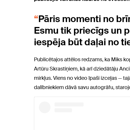
Pāris momenti no brī
Esmu tik priecīgs un p
iespēja būt daļai no t
Publicētajos attēlos redzams, ka Miks kop
Artūru Skrastiņiem, kā arī dziedātāju Anc
mirkļus. Viens no video īpaši izceļas — ta
dalībniekiem dāvā savu autogrāfu, staroj