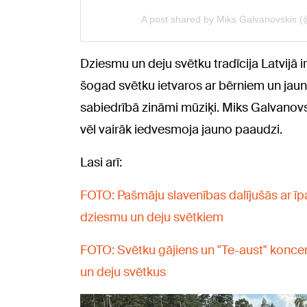
Dziesmu un deju svētku tradīcija Latvijā 
šogad svētku ietvaros ar bērniem un jau
sabiedrībā zināmi mūziķi. Miks Galvanovsk
vēl vairāk iedvesmoja jauno paaudzi.
Lasi arī:
FOTO: Pašmāju slavenības dalījušās ar īp
dziesmu un deju svētkiem
FOTO: Svētku gājiens un "Te-aust" konc
un deju svētkus