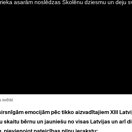
 svētki
sirsnīgām emocijām pēc tikko aizvadītajiem XIII Lat
 skaitu bērnu un jauniešu no visas Latvijas un arī di
, pievienojot pateicības pilnu ierakstu: