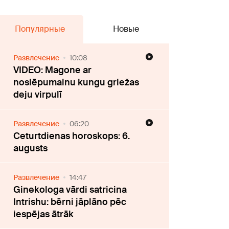
Популярные
Новые
Развлечение
10:08
VIDEO: Magone ar
noslēpumainu kungu griežas
deju virpulī
Развлечение
06:20
Ceturtdienas horoskops: 6.
augusts
Развлечение
14:47
Ginekologa vārdi satricina
Intrishu: bērni jāplāno pēc
iespējas ātrāk