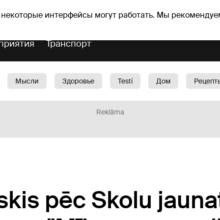
Прогноз погоды
Гороскопы
avs
 некоторые интерфейсы могут работать. Мы рекомендуе
приятия
Транспорт
Мысли
Здоровье
Testi
Дом
Рецепт
Красота
Дети
Машина
1188 play
Spo
Reklāma
kis pēc Skolu jauna