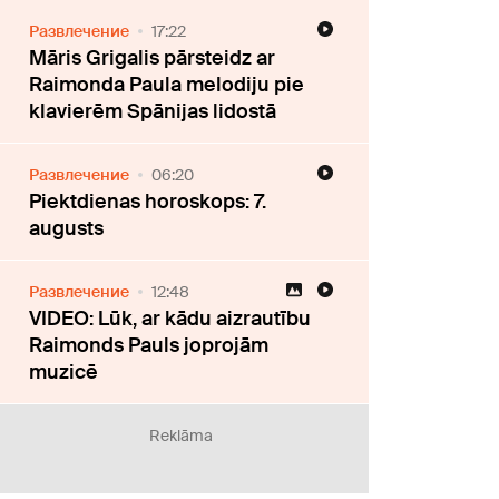
Развлечение
17:22
Māris Grigalis pārsteidz ar
Raimonda Paula melodiju pie
klavierēm Spānijas lidostā
Развлечение
06:20
Piektdienas horoskops: 7.
augusts
Развлечение
12:48
VIDEO: Lūk, ar kādu aizrautību
Raimonds Pauls joprojām
muzicē
Reklāma