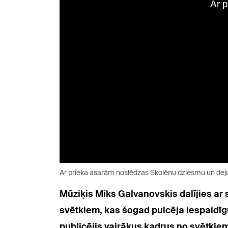
Ar prieka asarām noslēdzas Skolēnu dziesmu un deju
Mūziķis Miks Galvanovskis dalījies ar 
svētkiem, kas šogad pulcēja iespaidīgu
publicējis vairākus kadrus no svētkiem