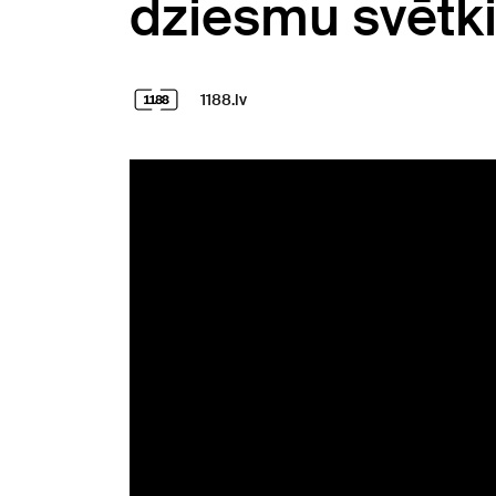
dziesmu svētki
1188.lv