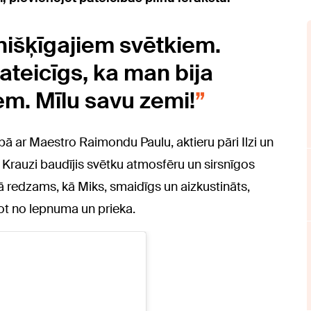
nišķīgajiem svētkiem.
ateicīgs, ka man bija
iem. Mīlu savu zemi!
ā ar Maestro Raimondu Paulu, aktieru pāri Ilzi un
i Krauzi baudījis svētku atmosfēru un sirsnīgos
jā redzams, kā Miks, smaidīgs un aizkustināts,
ot no lepnuma un prieka.