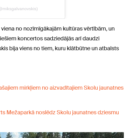
ir viena no nozīmīgākajām kultūras vērtībām, un
niešiem koncertos sadziedājās arī daudzi
is bija viens no tiem, kuru klātbūtne un atbalsts
ašajiem mirkļiem no aizvadītajiem Skolu jaunatnes
erts Mežaparkā noslēdz Skolu jaunatnes dziesmu