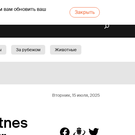
м вам обновить ваш
Закрыть
ы
За рубежом
Животные
rts
Бизнес
Cад
Вторник, 15 июля, 2025
tnes