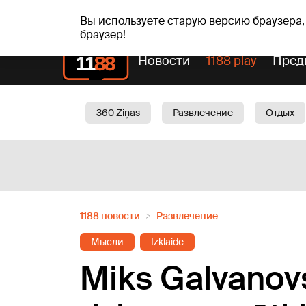
пт, 07.08.2026.
+16
°C
Mudīte, Vladislava, Vladisl
Вы используете старую версию браузера,
браузер!
Новости
1188 play
Пред
360 Ziņas
Развлечение
Отдых
Oбщество
Актуально
Трафик
1188 новости
Развлечение
Мысли
Izklaide
Miks Galvanovs