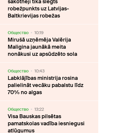
sākotnēji tika slēgts
robežpunkts uz Latvijas-
Baltkrievijas robežas
Oбщество
10:19
Mirušā uzņēmēja Valērija
Maligina jaunākā meita
nonākusi uz apsūdzēto sola
Oбщество
10:43
Labklājības ministrija rosina
palielināt vecāku pabalstu līdz
70% no algas
Oбщество
13:22
Visa Bauskas pilsētas
pamatskolas vadība iesniegusi
atlūgumus