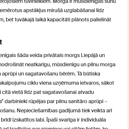
sērojošiem tuviniekiem. Morgā ir mūsdienīgas šūnu
emērotus apstākļus mirušā uzglabāšanai līdz
m, bet tuvākajā laikā kapacitāti plānots palielināt
t
ienīgais šāda veida privātais morgs Liepājā un
nodrošināt neatkarīgu, mūsdienīgu un pilnu morga
šā aprūpi un sagatavošanu bērēm. Tā būtiska
 pakalpojumu ciklu viena uzņēmuma ietvaros, sākot
 citā vietā līdz pat sagatavošanai atvadu
” darbinieki rūpējas par pilnu sanitāro aprūpi –
šanu. Nepieciešamības gadījumā tiek veikta arī
īdī izskatītos labi. Īpaši svarīga ir individuāla