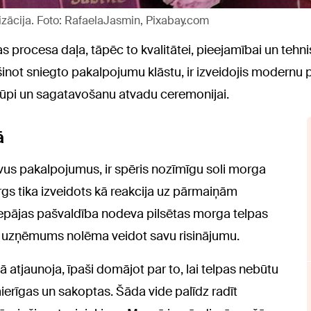
ācija. Foto: RafaelaJasmin, Pixabay.com
 procesa daļa, tāpēc to kvalitātei, pieejamībai un tehn
inot sniegto pakalpojumu klāstu, ir izveidojis modernu p
ūpi un sagatavošanu atvadu ceremonijai.
ā
avus pakalpojumus, ir spēris nozīmīgu soli morga
s tika izveidots kā reakcija uz pārmaiņām
iepājas pašvaldība nodeva pilsētas morga telpas
 uzņēmums nolēma veidot savu risinājumu.
atjaunoja, īpaši domājot par to, lai telpas nebūtu
erīgas un sakoptas. Šāda vide palīdz radīt