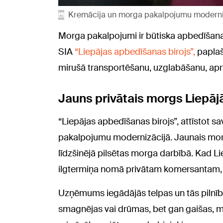
Kremācija un morga pakalpojumu moderniz
Morga pakalpojumi ir būtiska apbedīšanas
SIA
“Liepājas apbedīšanas birojs”,
paplaš
mirušā transportēšanu, uzglabāšanu, apr
Jauns privātais morgs Liepāj
“Liepājas apbedīšanas birojs”, attīstot s
pakalpojumu modernizācijā. Jaunais morg
līdzšinējā pilsētas morga darbībā. Kad L
ilgtermiņa nomā privātam komersantam,
Uzņēmums iegādājās telpas un tās pilnībā 
smagnējas vai drūmas, bet gan gaišas, mi