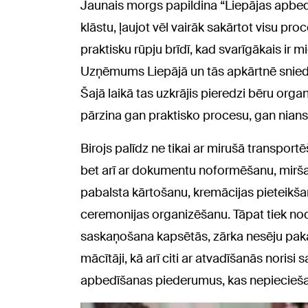
Jaunais morgs papildina “Liepājas apbedī
klāstu, ļaujot vēl vairāk sakārtot visu p
praktisku rūpju brīdī, kad svarīgākais ir mi
Uzņēmums Liepājā un tās apkārtnē snie
Šajā laikā tas uzkrājis pieredzi bēru orga
pārzina gan praktisko procesu, gan nianse
Birojs palīdz ne tikai ar mirušā transpo
bet arī ar dokumentu noformēšanu, mir
pabalsta kārtošanu, kremācijas pieteikš
ceremonijas organizēšanu. Tāpat tiek no
saskaņošana kapsētās, zārka nesēju pakal
mācītāji, kā arī citi ar atvadīšanās norisi s
apbedīšanas piederumus, kas nepiecieša