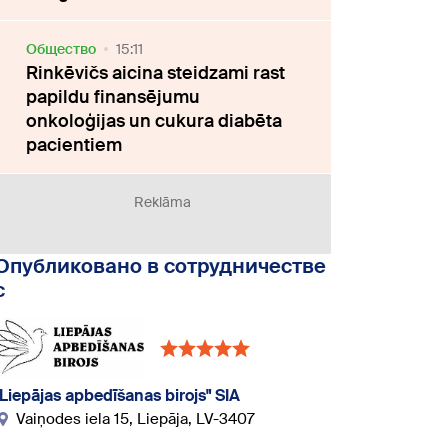
Oбщество
15:11
Rinkēvičs aicina steidzami rast
papildu finansējumu
onkoloģijas un cukura diabēta
pacientiem
Reklāma
Опубликовано в сотрудничестве
с
"Liepājas apbedīšanas birojs" SIA
Vaiņodes iela 15, Liepāja, LV-3407