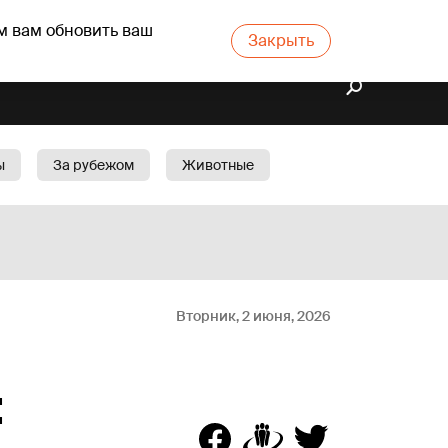
м вам обновить ваш
Закрыть
ы
За рубежом
Животные
rts
Бизнес
Cад
Вторник, 2 июня, 2026
: