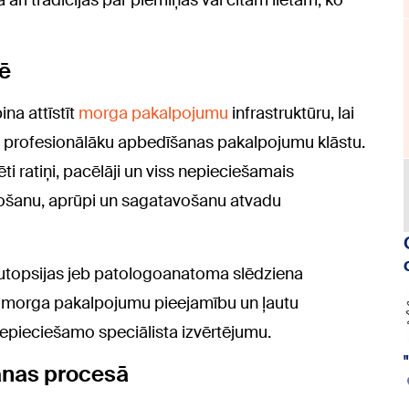
rī tradīcijas par piemiņas vai citām lietām, ko
nē
na attīstīt
morga pakalpojumu
infrastruktūru, lai
n profesionālāku apbedīšanas pakalpojumu klāstu.
i ratiņi, pacēlāji un viss nepieciešamais
etošanu, aprūpi un sagatavošanu atvadu
 autopsijas jeb patologoanatoma slēdziena
u morga pakalpojumu pieejamību un ļautu
nepieciešamo speciālista izvērtējumu.
anas procesā