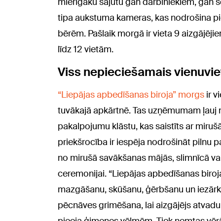
mierīgāku sajūtu gan darbiniekiem, gan 
tipa aukstuma kameras, kas nodrošina pi
bērēm. Pašlaik morgā ir vieta 9 aizgājējie
līdz 12 vietām.
Viss nepieciešamais vienuvie
“Liepājas apbedīšanas biroja” morgs
ir v
tuvākajā apkārtnē. Tas uzņēmumam ļauj 
pakalpojumu klāstu, kas saistīts ar miru
priekšrocība ir iespēja nodrošināt pilnu
no mirušā savākšanas mājās, slimnīcā vai
ceremonijai. “Liepājas apbedīšanas biroja
mazgāšanu, skūšanu, ģērbšanu un iezārko
pēcnāves grimēšana, lai aizgājējs atvadu br