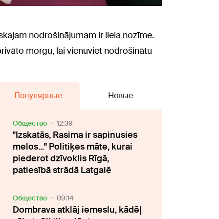
iskajam nodrošinājumam ir liela nozīme.
rivāto morgu, lai vienuviet nodrošinātu
Популярные
Новые
Oбщество
12:39
"Izskatās, Rasima ir sapinusies
melos..." Politiķes māte, kurai
piederot dzīvoklis Rīgā,
patiesībā strādā Latgalē
Oбщество
09:14
Dombrava atklāj iemeslu, kādēļ