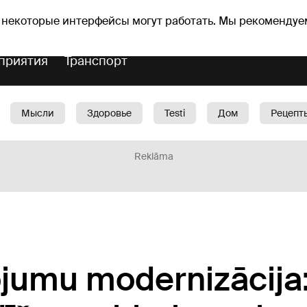
оз погоды
Гороскопы
 некоторые интерфейсы могут работать. Мы рекомендуе
приятия
Транспорт
Мысли
Здоровье
Testi
Дом
Рецепт
Красота
Дети
Машина
1188 play
Spo
Reklāma
jumu modernizācija