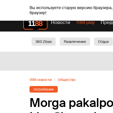
Прогн
чт, 06.08.2026.
+22
°C
Aisma, Askolds
Вы используете старую версию браузера,
браузер!
Новости
1188 play
Пред
360 Ziņas
Развлечение
Отдых
Oбщество
Актуально
Трафик
1188 новости
Oбщество
погребение
Morga pakalpo