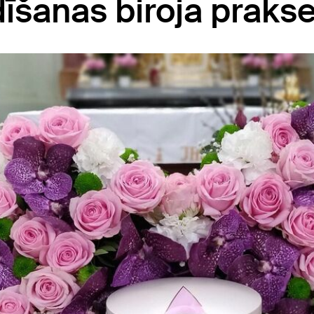
īšanas biroja praks