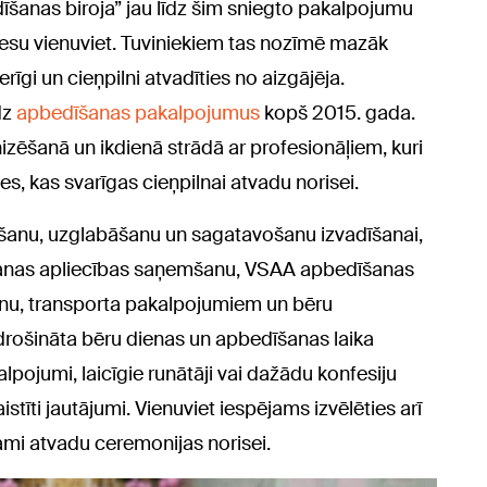
šanas biroja” jau līdz šim sniegto pakalpojumu
rocesu vienuviet. Tuviniekiem tas nozīmē mazāk
erīgi un cieņpilni atvadīties no aizgājēja.
dz
apbedīšanas pakalpojumus
kopš 2015. gada.
nizēšanā un ikdienā strādā ar profesionāļiem, kuri
s, kas svarīgas cieņpilnai atvadu norisei.
rtēšanu, uzglabāšanu un sagatavošanu izvadīšanai,
šanas apliecības saņemšanu, VSAA apbedīšanas
anu, transporta pakalpojumiem un bēru
drošināta bēru dienas un apbedīšanas laika
pojumi, laicīgie runātāji vai dažādu konfesiju
aistīti jautājumi. Vienuviet iespējams izvēlēties arī
mi atvadu ceremonijas norisei.