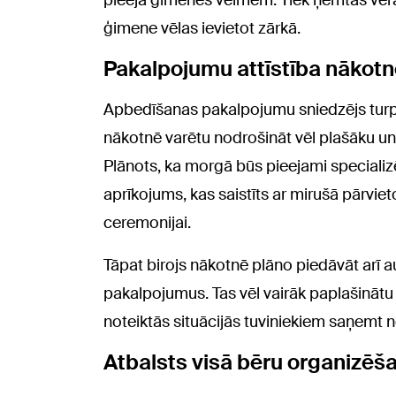
pieeja ģimenes vēlmēm. Tiek ņemtas vērā a
ģimene vēlas ievietot zārkā.
Pakalpojumu attīstība nākot
Apbedīšanas pakalpojumu sniedzējs turpi
nākotnē varētu nodrošināt vēl plašāku u
Plānots, ka morgā būs pieejami specializēt
aprīkojums, kas saistīts ar mirušā pārvi
ceremonijai.
Tāpat birojs nākotnē plāno piedāvāt arī
pakalpojumus. Tas vēl vairāk paplašināt
noteiktās situācijās tuviniekiem saņemt 
Atbalsts visā bēru organizēš