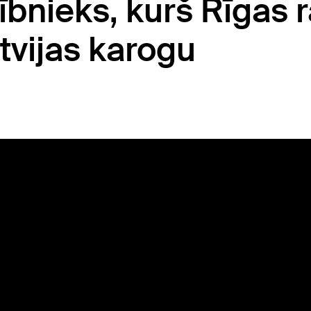
ībnieks, kurš Rīgas 
atvijas karogu