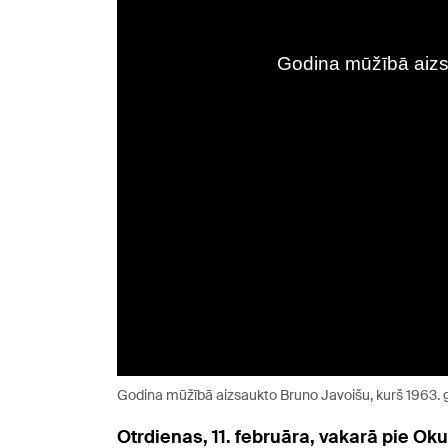
Godina mūžībā aizsaukto Bruno Javoišu, kurš 1963. ga
Otrdienas, 11. februāra, vakarā pie O