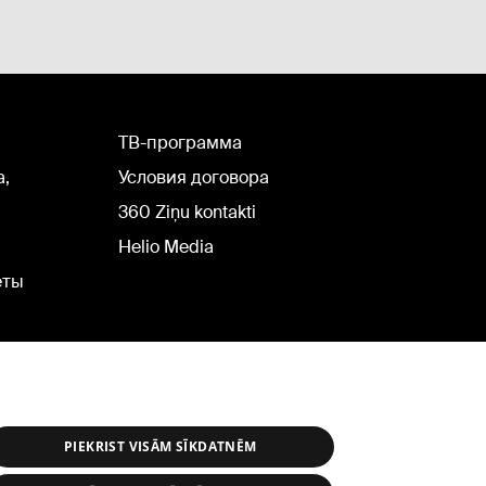
TВ-программа
а,
Условия договора
360 Ziņu kontakti
Helio Media
еты
PIEKRIST VISĀM SĪKDATNĒM