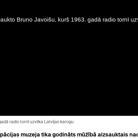
dā radio tornī uzvilka Latvijas karogu
kupācijas muzeja tika godināts mūžībā aizsauktais n