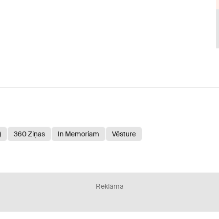
)
360 Ziņas
In Memoriam
Vēsture
Reklāma