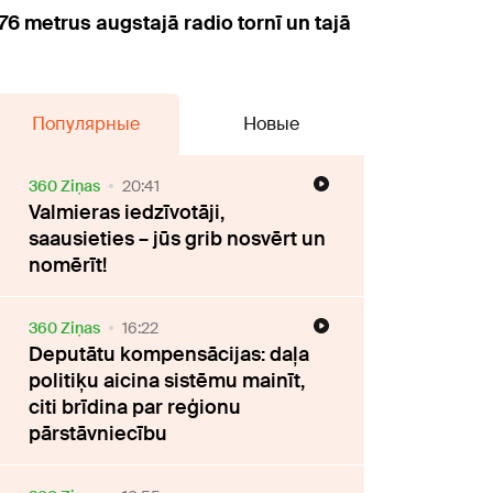
76 metrus augstajā radio tornī un tajā
Популярные
Новые
360 Ziņas
20:41
Valmieras iedzīvotāji,
saausieties – jūs grib nosvērt un
nomērīt!
360 Ziņas
16:22
Deputātu kompensācijas: daļa
politiķu aicina sistēmu mainīt,
citi brīdina par reģionu
pārstāvniecību