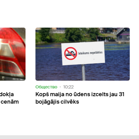
ство
10:22
Oбщество
10:02
 maija no ūdens izcelts jau 31
Zilaļģu savairošan
gājis cilvēks
nepeldēties Dauga