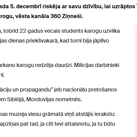
da 5. decembrī riskēja ar savu dzīvību, lai uzrāptos 
arogu, vēsta kanāla 360 Ziņneši.
 tobrīd 22 gadus vecais students karogu uzvilka
s dienas priekšvakarā, kad tornī bija jāplīvo
arkano karogu redzēja daudzi. Milicijas darbinieki
ī.
itāciju un propagandu” jeb nacionālu pretošanos
em Sibīrijā, Mordovijas nometnēs.
s muzeja viesu grāmatā viņš atstājis ierakstu:
apziņas pat tad, ja citi tevi attaisnotu, ja tu būtu