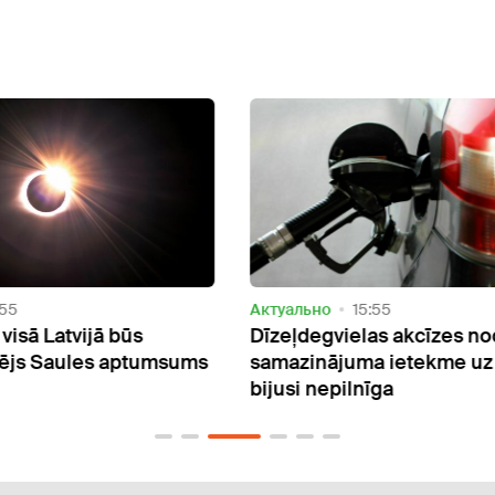
Актуально
15:55
Oбще
Dīzeļdegvielas akcīzes nodokļa
Kopš
sums
samazinājuma ietekme uz cenām
bojā
bijusi nepilnīga