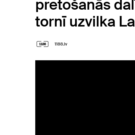
pretošanās dal
tornī uzvilka L
1188.lv