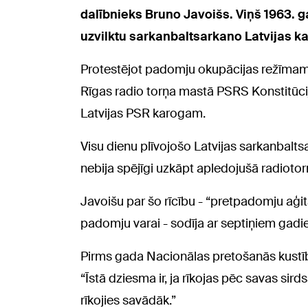
dalībnieks Bruno Javoišs. Viņš 1963. ga
uzvilktu sarkanbaltsarkano Latvijas k
Protestējot padomju okupācijas režīmam,
Rīgas radio torņa mastā PSRS Konstitūcija
Latvijas PSR karogam.
Visu dienu plīvojošo Latvijas sarkanbalts
nebija spējīgi uzkāpt apledojušā radiotorn
Javoišu par šo rīcību - “pretpadomju aģ
padomju varai - sodīja ar septiņiem gadi
Pirms gada Nacionālas pretošanās kustība
“Īstā dziesma ir, ja rīkojas pēc savas sirds
rīkojies savādāk.”