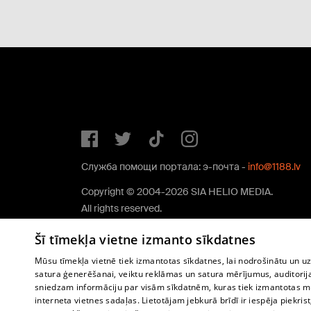
Служба помощи портала: э-почта -
info@1188.lv
Copyright © 2004-2026 SIA HELIO MEDIA.
All rights reserved.
Šī tīmekļa vietne izmanto sīkdatnes
Mūsu tīmekļa vietnē tiek izmantotas sīkdatnes, lai nodrošinātu un u
satura ģenerēšanai, veiktu reklāmas un satura mērījumus, auditorij
sniedzam informāciju par visām sīkdatnēm, kuras tiek izmantotas mū
interneta vietnes sadaļas. Lietotājam jebkurā brīdī ir iespēja piekrist