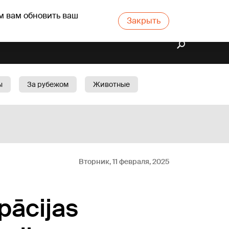
м вам обновить ваш
Закрыть
ы
За рубежом
Животные
rts
Бизнес
Cад
Вторник, 11 февраля, 2025
pācijas