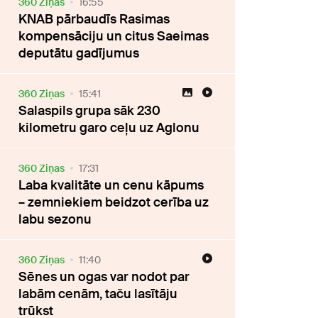
360 Ziņas
16:55
KNAB pārbaudīs Rasimas
kompensāciju un citus Saeimas
deputātu gadījumus
360 Ziņas
15:41
Salaspils grupa sāk 230
kilometru garo ceļu uz Aglonu
360 Ziņas
17:31
Laba kvalitāte un cenu kāpums
– zemniekiem beidzot cerība uz
labu sezonu
360 Ziņas
11:40
Sēnes un ogas var nodot par
labām cenām, taču lasītāju
trūkst