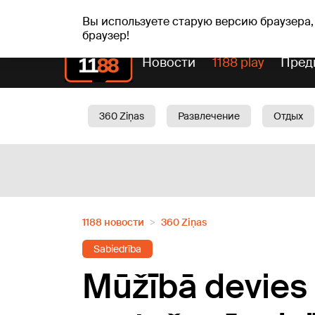
пт, 07.08.2026.
+21
°C
Alfrēds, Fredis, Madars
Вы используете старую версию браузера,
браузер!
Новости
1188 play
Пред
360 Ziņas
Развлечение
Отдых
Oбщество
Актуально
Трафик
1188 новости
360 Ziņas
Sabiedrība
Mūžībā devies 