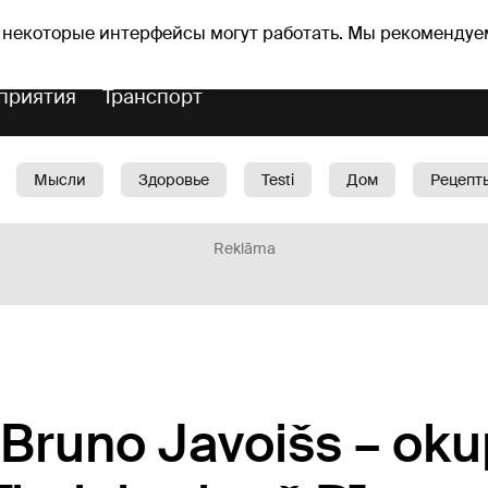
Прогноз погоды
Гороскопы
 некоторые интерфейсы могут работать. Мы рекомендуе
приятия
Транспорт
Мысли
Здоровье
Testi
Дом
Рецепт
Красота
Дети
Машина
1188 play
Spo
Reklāma
Bruno Javoišs – oku