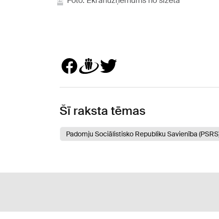
Foto: Ekrānuzņēmums no sižeta
Šī raksta tēmas
Padomju Sociālistisko Republiku Savienība (PSRS