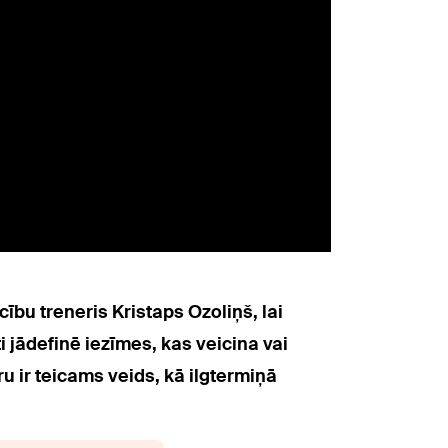
ību treneris Kristaps Ozoliņš, lai
 jādefinē iezīmes, kas veicina vai
ru ir teicams veids, kā ilgtermiņā