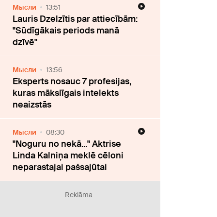
Мысли
13:51
Lauris Dzelzītis par attiecībām:
"Sūdīgākais periods manā
dzīvē"
Мысли
13:56
Eksperts nosauc 7 profesijas,
kuras mākslīgais intelekts
neaizstās
Мысли
08:30
"Noguru no nekā..." Aktrise
Linda Kalniņa meklē cēloni
neparastajai pašsajūtai
Reklāma