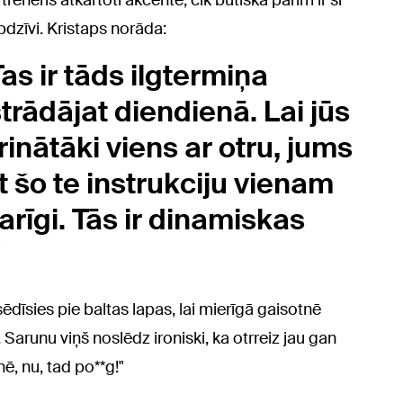
 treneris atkārtoti akcentē, cik būtiska pārim ir šī
dzīvi. Kristaps norāda:
Tas ir tāds ilgtermiņa
strādājat diendienā. Lai jūs
inātāki viens ar otru, jums
 šo te instrukciju vienam
arīgi. Tās ir dinamiskas
ēdīsies pie baltas lapas, lai mierīgā gaisotnē
Sarunu viņš noslēdz ironiski, ka otrreiz jau gan
ē, nu, tad po**g!"