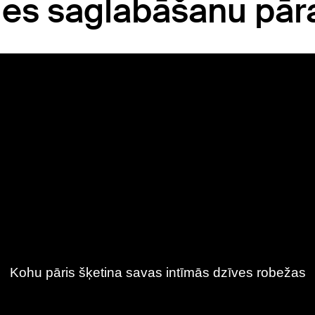
sles saglabāšanu pāra