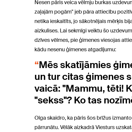
Nesen pāris veica vēlmju burkas uzdevum
zaļajām pogām" jeb pāra attiecību pozit
netika ieskaitīts, jo sākotnējais mērķis b
aizkulises. Lai sekmīgi veiktu šo uzdevum
dzīves vēlmes, pie ģimenes viesojas attie
kādu nesenu ģimenes atgadījumu:
Mēs skatījāmies ģim
un tur citas ģimenes 
vaicā: "Mammu, tēti! K
"sekss"? Ko tas nozīm
Olga skaidro, ka pāris šos brīžus izmanto
pārrunātu. Vēlāk aizkadrā Viesturs uzskata