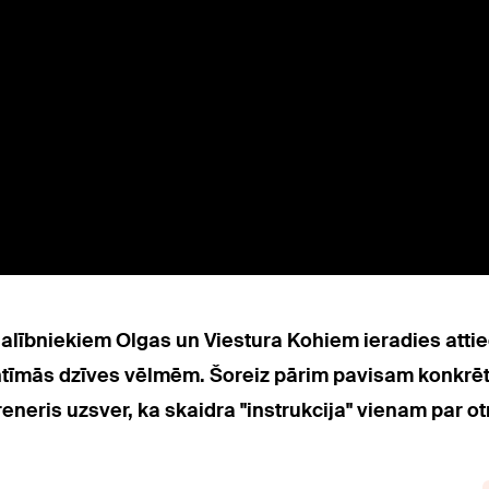
dalībniekiem Olgas un Viestura Kohiem ieradies attiec
 intīmās dzīves vēlmēm. Šoreiz pārim pavisam konkrēti
reneris uzsver, ka skaidra "instrukcija" vienam par ot