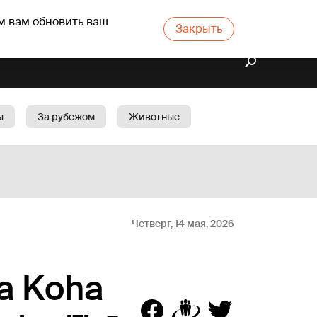
м вам обновить ваш
Закрыть
ы
За рубежом
Животные
rts
Бизнес
Cад
Четверг, 14 мая, 2026
ga Koha