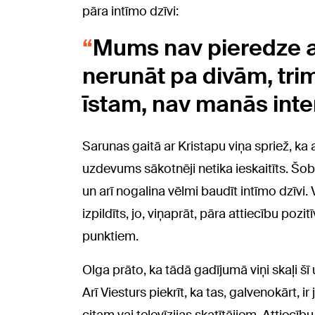
pāra intīmo dzīvi:
Mums nav pieredze a
nerunāt pa divām, tri
īstam, nav manās inte
Sarunas gaitā ar Kristapu viņa spriež, ka
uzdevums sākotnēji netika ieskaitīts. Šob
un arī nogalina vēlmi baudīt intīmo dzīvi.
izpildīts, jo, viņaprāt, pāra attiecību pozi
punktiem.
Olga prāto, ka tādā gadījumā viņi skaļi š
Arī Viesturs piekrīt, ka tas, galvenokārt, 