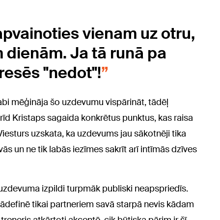
pvainoties vienam uz otru,
m dienām. Ja tā runā pa
resēs "nedot"!
 abi mēģināja šo uzdevumu vispārināt, tādēļ
rīd Kristaps sagaida konkrētus punktus, kas raisa
 Viesturs uzskata, ka uzdevums jau sākotnēji tika
tīvās un ne tik labās iezīmes sakrīt arī intīmās dzīves
ī uzdevuma izpildi turpmāk publiski neapspriedīs.
ir jādefinē tikai partneriem savā starpā nevis kādam