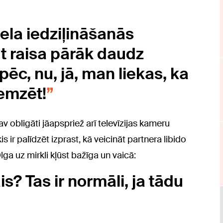
iela iedziļināšanās
t raisa pārāk daudz
ēc, nu, jā, man liekas, ka
remzēt!
av obligāti jāapspriež arī televīzijas kameru
 ir palīdzēt izprast, kā veicināt partnera libido
Olga uz mirkli kļūst bažīga un vaicā:
ais? Tas ir normāli, ja tādu