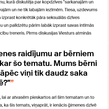
u, kurā diskutēja par kopdzīves "sarkanajām un
īvajām un ne tik labajām iezīmēm. Tiesa, uzdevums
ija izprast konkrētāk pāra seksuālās dzīves
u un palīdzētu pārim labāk izprast savas intīmās
cību treneris. Pirms diskusijas Viesturs atminās
enes raidījumu ar bērniem
skar šo tematu. Mums bērni
āpēc viņi tik daudz saka
ē?"
, lai ar atvasēm pieskartos arī šim tematam un to
, ka šis temats, viņaprāt, ir ienācis ģimenes dzīvē