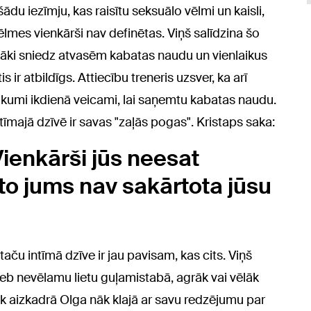
 šādu iezīmju, kas raisītu seksuālo vēlmi un kaisli,
 vēlmes vienkārši nav definētas. Viņš salīdzina šo
ecāki sniedz atvasēm kabatas naudu un vienlaikus
ir atbildīgs. Attiecību treneris uzsver, ka arī
kumi ikdienā veicami, lai saņemtu kabatas naudu.
intīmajā dzīvē ir savas "zaļās pogas". Kristaps saka:
 Vienkārši jūs neesat
r to jums nav sakārtota jūsu
 taču intīmā dzīve ir jau pavisam, kas cits. Viņš
jeb nevēlamu lietu guļamistabā, agrāk vai vēlāk
lāk aizkadrā Olga nāk klajā ar savu redzējumu par