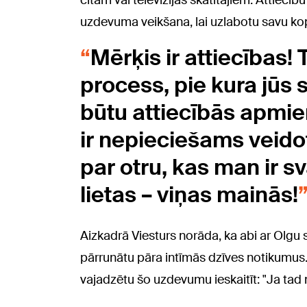
citam vai televīzijas skatītājiem. Attiecību
uzdevuma veikšana, lai uzlabotu savu kop
Mērķis ir attiecības! 
process, pie kura jūs 
būtu attiecībās apmier
ir nepieciešams veidot
par otru, kas man ir sv
lietas – viņas mainās!
Aizkadrā Viesturs norāda, ka abi ar Olgu s
pārrunātu pāra intīmās dzīves notikumus. 
vajadzētu šo uzdevumu ieskaitīt: "Ja tad n