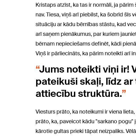
Kristaps atzīst, ka tas ir normāli, ja pārim
nav. Tiesa, viņš arī piebilst, ka šobrīd šīs
situāciju ar kādu bērnības stāstu, kad v
arī saņem pienākumus, par kuriem jaunietis 
bērnam nepieciešams definēt, kādi pienā
Viņš ir pārliecināts, ka pārim noteikti arī 
Jums noteikti viņi ir!
pateikuši skaļi, līdz a
attiecību struktūra.
Viesturs prāto, ka noteikumi ir viena lieta,
prāto, ka, paveicot kādu "sarkano pogu" 
kārotie gultas prieki tāpat neizpaliks. Vē