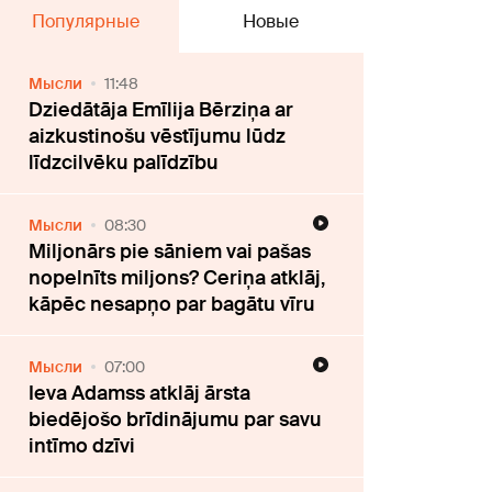
Популярные
Новые
Мысли
11:48
Dziedātāja Emīlija Bērziņa ar
aizkustinošu vēstījumu lūdz
līdzcilvēku palīdzību
Мысли
08:30
Miljonārs pie sāniem vai pašas
nopelnīts miljons? Ceriņa atklāj,
kāpēc nesapņo par bagātu vīru
Мысли
07:00
Ieva Adamss atklāj ārsta
biedējošo brīdinājumu par savu
intīmo dzīvi