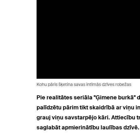
Kohu pāris šķetina savas intīmās dzīves robežas
Pie realitātes seriāla "Ģimene burkā" 
palīdzētu pārim tikt skaidrībā ar viņu
grauj viņu savstarpējo kāri. Attiecību t
saglabāt apmierinātību laulības dzīvē.