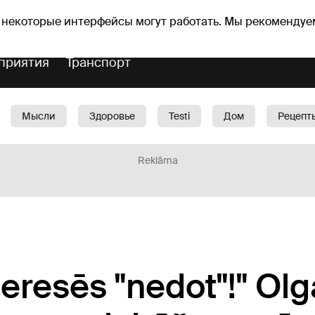
Прогноз погоды
Гороскопы
 некоторые интерфейсы могут работать. Мы рекомендуе
приятия
Транспорт
Мысли
Здоровье
Testi
Дом
Рецепт
Красота
Дети
Машина
1188 play
Spo
Reklāma
eresēs "nedot"!" Ol