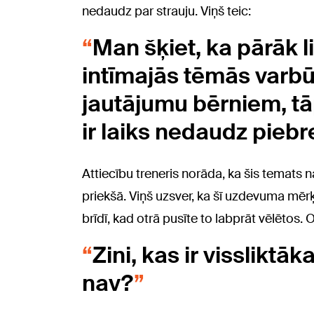
nedaudz par strauju. Viņš teic:
Man šķiet, ka pārāk l
intīmajās tēmās varbū
jautājumu bērniem, tāp
ir laiks nedaudz pieb
Attiecību treneris norāda, ka šis temats n
priekšā. Viņš uzsver, ka šī uzdevuma mērķis
brīdī, kad otrā pusīte to labprāt vēlētos. 
Zini, kas ir vissliktāk
nav?