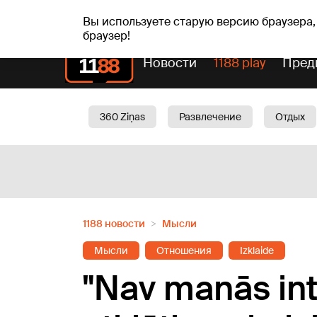
пт, 07.08.2026.
+16
°C
Alfrēds, Fredis, Madars
Вы используете старую версию браузера,
браузер!
Новости
1188 play
Пред
360 Ziņas
Развлечение
Отдых
Oбщество
Актуально
Трафик
1188 новости
Мысли
Мысли
Отношения
Izklaide
"Nav manās int