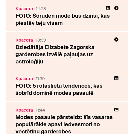
Красота
14:28
FOTO: Šoruden modē būs džinsi, kas
piestāv teju visam
Красота
18:39
Dziedātāja Elizabete Zagorska
garderobes izvēlē paļaujas uz
astroloģiju
Красота
11:39
FOTO: 5 rotaslietu tendences, kas
šobrīd dominē modes pasaulē
Красота
11:44
Modes pasaule pārsteidz: šīs vasaras
populārākie apavi iedvesmoti no
vectētiņu garderobes