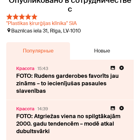
Опубликовано в сотрудничестве
с
"Plastikas ķirurģijas klīnika" SIA
Baznīcas iela 31, Rīga, LV-1010
Популярные
Новые
Красота
15:43
FOTO: Rudens garderobes favorīts jau
zināms – to iecienījušas pasaules
slavenības
Красота
14:39
FOTO: Atgriežas viena no spilgtākajām
2000. gadu tendencēm – modē atkal
dubultsvārki