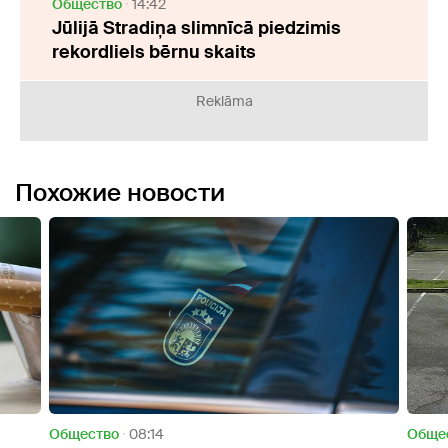
Oбщество
14:42
Jūlijā Stradiņa slimnīcā piedzimis
rekordliels bērnu skaits
Reklāma
Похожие новости
Oбщество
20:05
Oбще