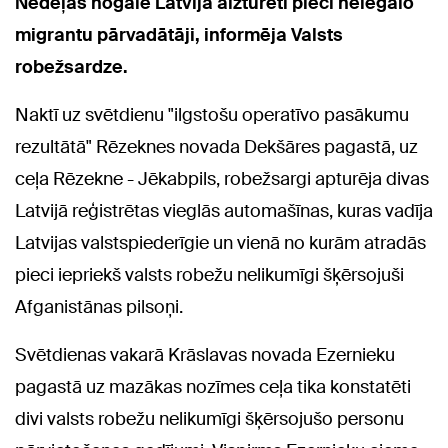
Nedēļas nogalē Latvijā aizturēti pieci nelegālo
migrantu pārvadātāji, informēja Valsts
robežsardze.
Naktī uz svētdienu "ilgstošu operatīvo pasākumu
rezultātā" Rēzeknes novada Dekšāres pagastā, uz
ceļa Rēzekne - Jēkabpils, robežsargi apturēja divas
Latvijā reģistrētas vieglās automašīnas, kuras vadīja
Latvijas valstspiederīgie un vienā no kurām atradās
pieci iepriekš valsts robežu nelikumīgi šķērsojuši
Afganistānas pilsoņi.
Svētdienas vakarā Krāslavas novada Ezernieku
pagastā uz mazākas nozīmes ceļa tika konstatēti
divi valsts robežu nelikumīgi šķērsojušo personu