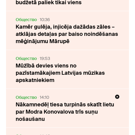
budžetā paliek tikai viens
Oбщество
10:36
Kamēr gulēja, injicēja dažādas zāles –
atklājas detaļas par baiso noindēšanas
mēģinājumu Mārupē
Oбщество
19:53
Mūžībā devies viens no
pazīstamākajiem Latvijas mūzikas
apskatniekiem
Oбщество
14:10
Nākamnedēļ tiesa turpinās skatīt lietu
par Modra Konovalova trīs suņu
nošaušanu