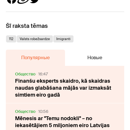
Šī raksta tēmas
112
Valsts robežsardze
Imigranti
Популярные
Новые
Oбщество
16:47
Finanšu eksperts skaidro, kā skaidras
naudas glabāšana mājās var izmaksāt
simtiem eiro gadā
Oбщество
10:56
Mēnesis ar "Temu nodokli" – no
iekasētājiem 5 miljoniem eiro Latvijas