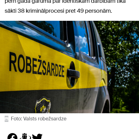
pērn gada garumā par identiskām darbībām tika
sākti 38 kriminālprocesi pret 49 personām.
Foto: Valsts robežsardze