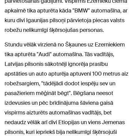
pārvietošanas gadījumi. Vispirms Ezernieku ciema
apkaimē tika apturēta kāda "BMW" automašīna, ar
kuru divi Igaunijas pilsoņi pārvietoja piecas valsts
robežu nelikumīgi šķērsojušas personas.
Stundu vēlāk virzienā no Šķaunes uz Ezerniekiem
tika apturēta "Audi" automašīna. Tās vadītājs,
Latvijas pilsonis sākotnēji ignorēja prasību
apstāties un auto apturēja aptuveni 100 metrus aiz
robežsargiem, "tādējādi dodot iespēju sev un
pasažieriem mēģināt bēgt". Bēgšana neesot
izdevusies un pēc brīdinājuma šāviena gaisā
vispirms aizturēts automašīnas vadītājs, bet
nedaudz vēlāk arī divi Etiopijas un viens Jemenas
pilsonis, kuri iepriekš bija nelikumīgi šķērsojuši