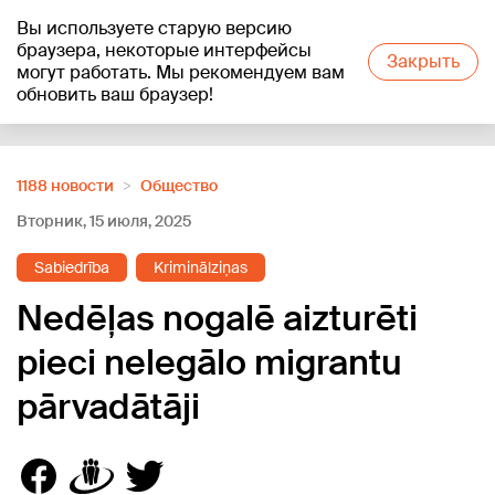
Вы используете старую версию
+26
°C
браузера, некоторые интерфейсы
Закрыть
могут работать. Мы рекомендуем вам
обновить ваш браузер!
Reklāma
1188 новости
Oбщество
Вторник, 15 июля, 2025
Sabiedrība
Kriminālziņas
Nedēļas nogalē aizturēti
pieci nelegālo migrantu
pārvadātāji