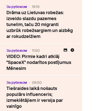
За рубежом
19:15
Drāma uz Lietuvas robežas:
izveido slazdu pazemes
tunelim, taču 20 migranti
uzbrūk robežsargiem un aizbēg
ar rokudzelžiem
За рубежом
11:50
VIDEO: Pirmie kadri atklāj
"SpaceX" nodarītos postījumus
Mēnesim
За рубежом
09:50
Tiešraides laikā nošauts
populārs influenceris;
izmeklētājiem ir versija par
vainīgo