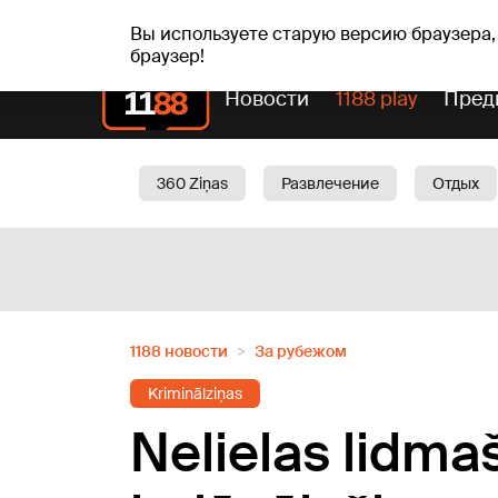
пт, 07.08.2026.
+19
°C
Alfrēds, Fredis, Madars
Вы используете старую версию браузера,
браузер!
Новости
1188 play
Пред
360 Ziņas
Развлечение
Отдых
Oбщество
Актуально
Трафик
1188 новости
За рубежом
Kriminālziņas
Nelielas lidmaš