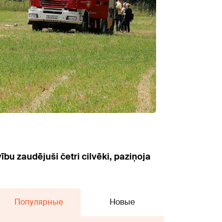
ību zaudējuši četri cilvēki, paziņoja
Популярные
Новые