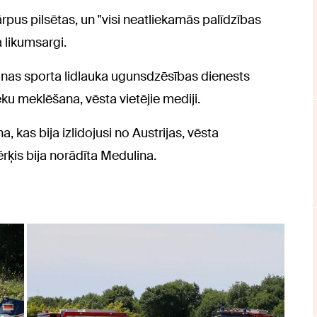
us pilsētas, un "visi neatliekamās palīdzības
 likumsargi.
inas sporta lidlauka ugunsdzēsības dienests
ēku meklēšana, vēsta vietējie mediji.
a, kas bija izlidojusi no Austrijas, vēsta
rķis bija norādīta Medulina.