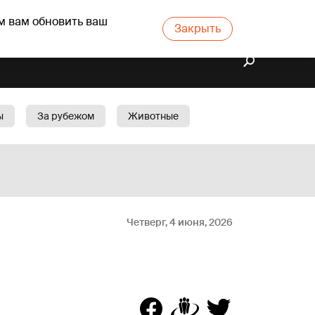
м вам обновить ваш
Закрыть
ы
За рубежом
Животные
rts
Бизнес
Cад
Четверг, 4 июня, 2026