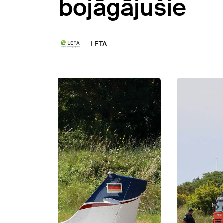
bojāgājušie
LETA