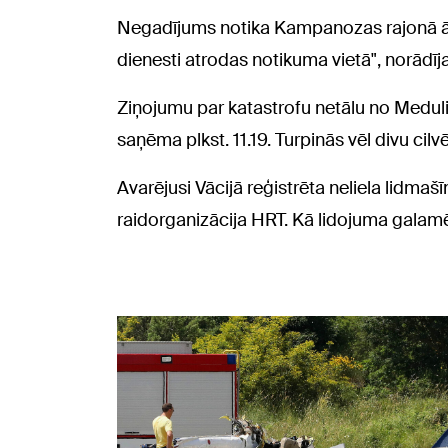
Negadījums notika Kampanozas rajonā ārp
dienesti atrodas notikuma vietā", norādīja
Ziņojumu par katastrofu netālu no Medul
saņēma plkst. 11.19. Turpinās vēl divu cilv
Avarējusi Vācijā reģistrēta neliela lidmašīn
raidorganizācija HRT. Kā lidojuma galamē