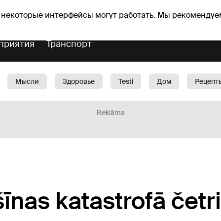
Прогноз погоды
Гороскопы
 некоторые интерфейсы могут работать. Мы рекомендуе
приятия
Транспорт
Мысли
Здоровье
Testi
Дом
Рецепт
Красота
Дети
Машина
1188 play
Spo
Reklāma
īnas katastrofā četri