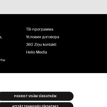
TВ-программа
а,
Условия договора
360 Ziņu kontakti
Helio Media
еты
PIEKRIST VISĀM SĪKDATNĒM
ATSTĀT TEHNISKĀS SĪKDATNES