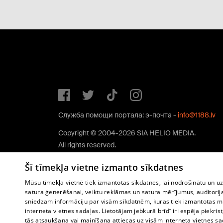
Служба помощи портала: э-почта -
info@1188.lv
Copyright © 2004-2026 SIA HELIO MEDIA.
All rights reserved.
Šī tīmekļa vietne izmanto sīkdatnes
Mūsu tīmekļa vietnē tiek izmantotas sīkdatnes, lai nodrošinātu un u
satura ģenerēšanai, veiktu reklāmas un satura mērījumus, auditorij
sniedzam informāciju par visām sīkdatnēm, kuras tiek izmantotas mū
interneta vietnes sadaļas. Lietotājam jebkurā brīdī ir iespēja piekrist
tās atsaukšana vai mainīšana attiecas uz visām interneta vietnes s