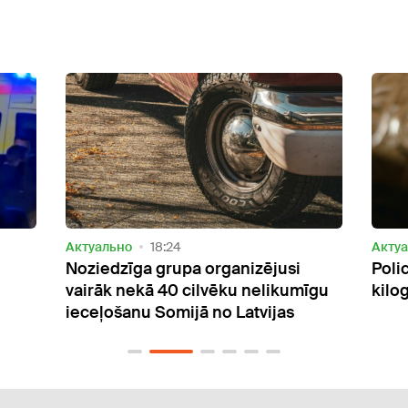
Актуально
16:15
Акту
Policija Daugavpilī atrod gandrīz
Liet
īgu
kilogramu amfetamīna
Latv
ciga