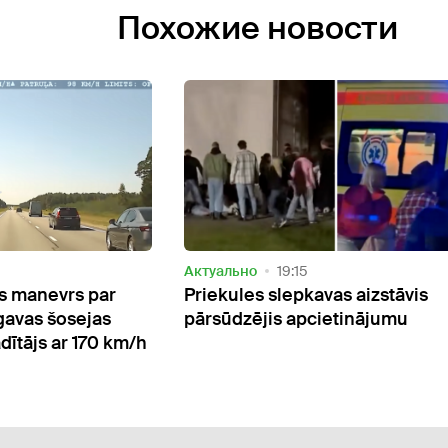
Похожие новости
Актуально
18:24
s aizstāvis
Noziedzīga grupa organizējusi
etinājumu
vairāk nekā 40 cilvēku nelikum
ieceļošanu Somijā no Latvijas