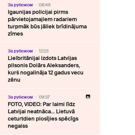
За рубежом
08:49
Igaunijas policijai pirms
pārvietojamajiem radariem
turpmāk būs jāliek brīdinājuma
zīmes
За рубежом
12:23
Lielbritānijai izdots Latvijas
pilsonis Dolārs Aleksanders,
kurš nogalināja 12 gadus vecu
zēnu
За рубежом
09:37
FOTO, VIDEO: Par laimi līdz
Latvijai neatnāca… Lietuvā
ceturtdien plosījies spēcīgs
negaiss