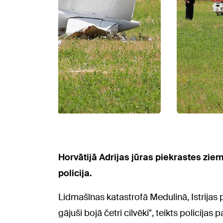
Horvātijā Adrijas jūras piekrastes ziem
policija.
Lidmašīnas katastrofā Medulinā, Istrijas 
gājuši bojā četri cilvēki", teikts policijas