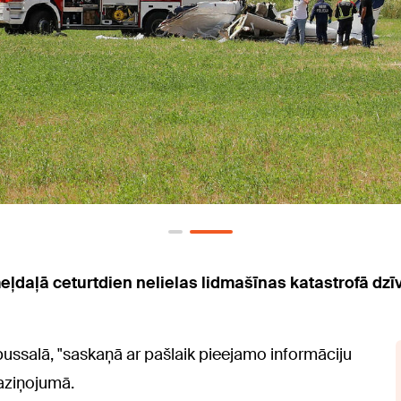
eļdaļā ceturtdien nelielas lidmašīnas katastrofā dzīv
pussalā, "saskaņā ar pašlaik pieejamo informāciju
 paziņojumā.