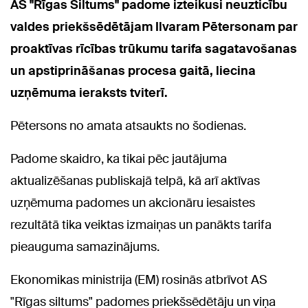
AS "Rīgas Siltums" padome izteikusi neuzticību
valdes priekšsēdētājam Ilvaram Pētersonam par
proaktīvas rīcības trūkumu tarifa sagatavošanas
un apstiprināšanas procesa gaitā, liecina
uzņēmuma ieraksts tviterī.
Pētersons no amata atsaukts no šodienas.
Padome skaidro, ka tikai pēc jautājuma
aktualizēšanas publiskajā telpā, kā arī aktīvas
uzņēmuma padomes un akcionāru iesaistes
rezultātā tika veiktas izmaiņas un panākts tarifa
pieauguma samazinājums.
Ekonomikas ministrija (EM) rosinās atbrīvot AS
"Rīgas siltums" padomes priekšsēdētāju un viņa