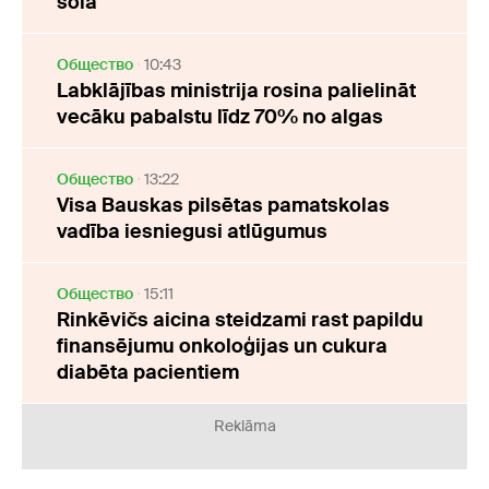
sola
Oбщество
10:43
Labklājības ministrija rosina palielināt
vecāku pabalstu līdz 70% no algas
Oбщество
13:22
Visa Bauskas pilsētas pamatskolas
vadība iesniegusi atlūgumus
Oбщество
15:11
Rinkēvičs aicina steidzami rast papildu
finansējumu onkoloģijas un cukura
diabēta pacientiem
Reklāma