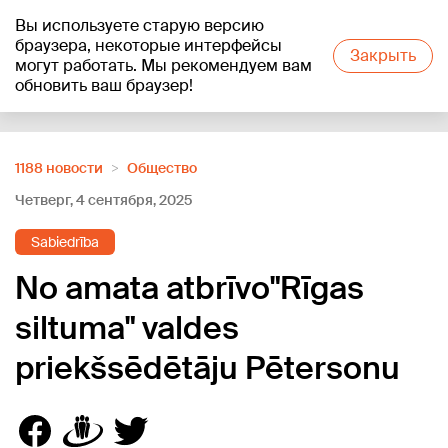
Вы используете старую версию
+21
°C
браузера, некоторые интерфейсы
Закрыть
могут работать. Мы рекомендуем вам
обновить ваш браузер!
Reklāma
1188 новости
Oбщество
Четверг, 4 сентября, 2025
Sabiedrība
No amata atbrīvo"Rīgas
siltuma" valdes
priekšsēdētāju Pētersonu