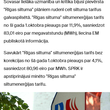
Šovasar lielāka uzmanība un kritika bijusi pievērsta
"Rīgas siltuma" plāniem rudenī celt siltuma tarifus
galvaspilsētā. "Rīgas siltuma" siltumenerģijas tarifs
no šī gada 1.oktobra pieaugs par 11,9%, sasniedzot
83,01 eiro par megavatstundu (MWh), liecina EM
publiskotā informācija.
Savukārt "Rīgas siltuma" siltumenerģijas tarifs bez
korekcijas no šā gada 1.oktobra pieaugs par 4,1%,
sasniedzot 80,96 eiro par MWh. SPRK ir
apstiprinājusi minēto "Rīgas siltuma"
siltumenerģijas tarifu.