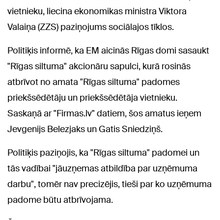
vietnieku, liecina ekonomikas ministra Viktora
Valaiņa (ZZS) paziņojums sociālajos tīklos.
Politiķis informē, ka EM aicinās Rīgas domi sasaukt
"Rīgas siltuma" akcionāru sapulci, kurā rosinās
atbrīvot no amata "Rīgas siltuma" padomes
priekšsēdētāju un priekšsēdētāja vietnieku.
Saskaņā ar "Firmas.lv" datiem, šos amatus ieņem
Jevgenijs Belezjaks un Gatis Sniedziņš.
Politiķis paziņojis, ka "Rīgas siltuma" padomei un
tās vadībai "jāuzņemas atbildība par uzņēmuma
darbu", tomēr nav precizējis, tieši par ko uzņēmuma
padome būtu atbrīvojama.