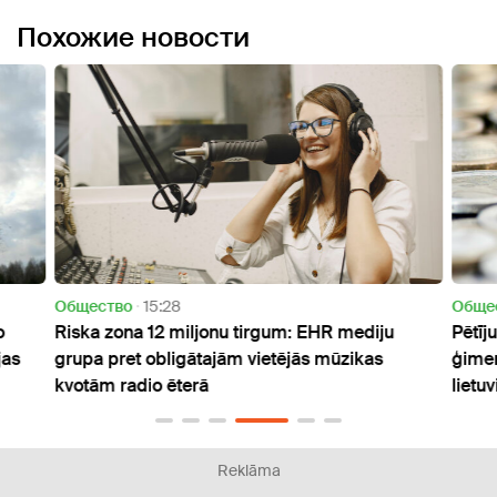
Похожие новости
Oбщество
15:28
Oбще
o
Riska zona 12 miljonu tirgum: EHR mediju
Pētīj
jas
grupa pret obligātajām vietējās mūzikas
ģimen
kvotām radio ēterā
lietuv
Reklāma