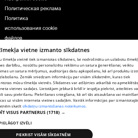
Политическая реклама
Политика
использования cookie
файлов
Добавление
 tīmekļa vietne izmanto sīkdatnes
комментариев
 tīmekļa vietnē tiek izmantotas sīkdatnes, lai nodrošinātu un uzlabotu tīmek
nes darbību., nosūtītu personalizētu reklāmu un satura ģenerēšanai, veiktu
āmas un satura mērījumus, auditorijas datu apkopošanu, kā arī produktu izst
TВ-программа
zlabošanu. Zemāk sniedzam informāciju par visām sīkdatnēm, kuras tiek
Условия договора
ntotas mūsu tīmekļa vietnēs. Sīkdatnes var atšķirties atkarībā no apmeklētā
rneta vietnes sadaļas. Lietotājam jebkurā brīdī ir iespēja piekrist, atteikties va
360 Ziņu kontakti
īt savu piekrišanu. Piekrišanas sniegšana, kā arī tās atsaukšana vai mainīša
ecas uz visām interneta vietnes sadaļām. Vairāk informācijas par izmantotaj
Helio Media
atnēm skatīt
sīkdatņu izmantošanas noteikumos.
ĪT VISUS PARTNERUS
(1718) →
Служба помощи портала: э-почта -
info@1188.lv
PIELĀGOT IZVĒLI
Copyright © 2004-2026 SIA HELIO MEDIA.
All rights reserved.
PIEKRIST VISĀM SĪKDATNĒM