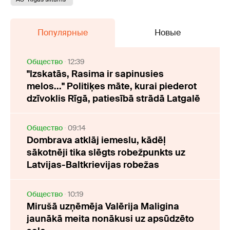
Популярные
Новые
Oбщество
12:39
"Izskatās, Rasima ir sapinusies
melos..." Politiķes māte, kurai piederot
dzīvoklis Rīgā, patiesībā strādā Latgalē
Oбщество
09:14
Dombrava atklāj iemeslu, kādēļ
sākotnēji tika slēgts robežpunkts uz
Latvijas-Baltkrievijas robežas
Oбщество
10:19
Mirušā uzņēmēja Valērija Maligina
jaunākā meita nonākusi uz apsūdzēto