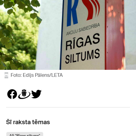
Foto: Edijs Pālens/LETA
Šī raksta tēmas
AS "Rīgas siltums"