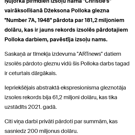
Ņujorkā pirmdien izsoļu nama "Christie's"
vairāksolīšanā Džeksona Polloka glezna
"Number 7A, 1948" pārdota par 181,2 miljoniem
dolāru, kas ir jauns rekords izsolēs pārdotajiem
Polloka darbiem, pavēstīja izsoļu nams.
Saskaņā ar tīmekļa izdevuma "ARTnews" datiem
izsolēs pārdoto gleznu vidū šis Polloka darbs tagad
ir ceturtais dārgākais.
Iepriekšējais abstraktā ekspresionisma gleznotāja
izsoles rekords bija 61,2 miljoni dolāru, kas tika
uzstādīts 2021. gadā.
Citi viņa darbi privāti pārdoti par summām, kas
sasniedz 200 miljonus dolāru.