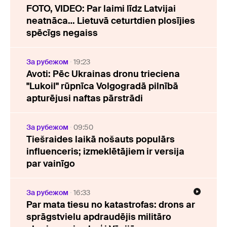
FOTO, VIDEO: Par laimi līdz Latvijai
neatnāca… Lietuvā ceturtdien plosījies
spēcīgs negaiss
За рубежом
19:23
Avoti: Pēc Ukrainas dronu trieciena
"Lukoil" rūpnīca Volgogradā pilnībā
apturējusi naftas pārstrādi
За рубежом
09:50
Tiešraides laikā nošauts populārs
influenceris; izmeklētājiem ir versija
par vainīgo
За рубежом
16:33
Par mata tiesu no katastrofas: drons ar
sprāgstvielu apdraudējis militāro