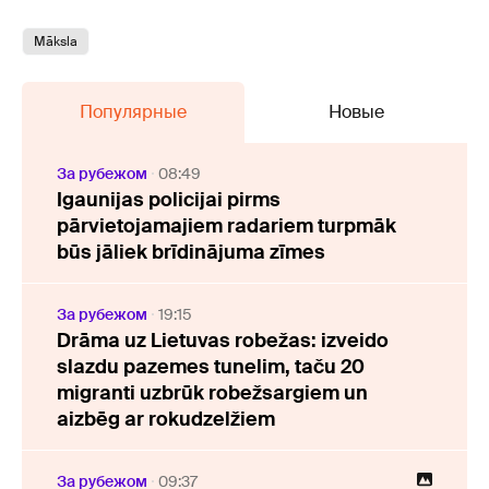
Māksla
Популярные
Новые
За рубежом
08:49
Igaunijas policijai pirms
pārvietojamajiem radariem turpmāk
būs jāliek brīdinājuma zīmes
За рубежом
19:15
Drāma uz Lietuvas robežas: izveido
slazdu pazemes tunelim, taču 20
migranti uzbrūk robežsargiem un
aizbēg ar rokudzelžiem
За рубежом
09:37