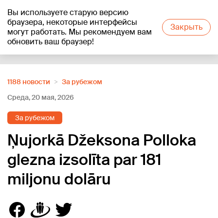
Вы используете старую версию
+21
°C
браузера, некоторые интерфейсы
Закрыть
могут работать. Мы рекомендуем вам
обновить ваш браузер!
Reklāma
1188 новости
За рубежом
Среда, 20 мая, 2026
За рубежом
Ņujorkā Džeksona Polloka
glezna izsolīta par 181
miljonu dolāru