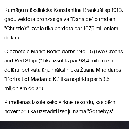
Rumāņu mākslinieka Konstantīna Brankuši ap 1913.
gadu veidotā bronzas galva "Danaide" pirmdien
"Christie's" izsolē tika pārdota par 107,6 miljoniem
dolāru.
Gleznotāja Marka Rotko darbs "No. 15 (Two Greens
and Red Stripe)" tika izsolīts par 98,4 miljoniem
dolāru, bet katalāņu mākslinieka Žuana Miro darbs
"Portrait of Madame K." tika nopirkts par 53,5
miljoniem dolāru.
Pirmdienas izsole seko virknei rekordu, kas pērn
novembrī tika uzstādīti izsoļu namā "Sotheby's".