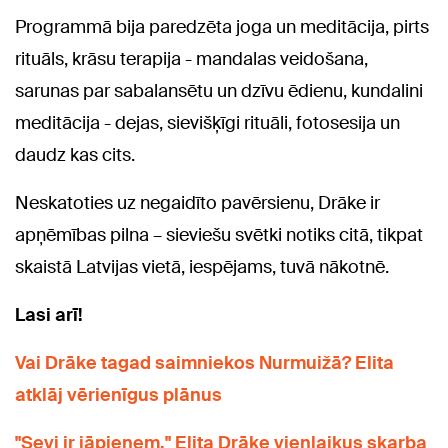
Programmā bija paredzēta joga un meditācija, pirts
rituāls, krāsu terapija - mandalas veidošana,
sarunas par sabalansētu un dzīvu ēdienu, kundalini
meditācija - dejas, sievišķīgi rituāli, fotosesija un
daudz kas cits.
Neskatoties uz negaidīto pavērsienu, Drāke ir
apņēmības pilna – sieviešu svētki notiks citā, tikpat
skaistā Latvijas vietā, iespējams, tuvā nākotnē.
Lasi arī!
Vai Drāke tagad saimniekos Nurmuižā? Elita
atklāj vērienīgus plānus
"Sevi ir jāpieņem." Elita Drāke vienlaikus skarba