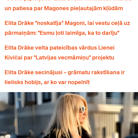
un patiesa par Magones pieļautajām kļūdām
Elita Drāke "noskatīja" Magoni, lai vestu ceļā uz
pārmaiņām: "Esmu ļoti laimīga, ka to darīju"
Elita Drāke velta pateicības vārdus Lienei
Kivičai par "Latvijas vecmāmiņu" projektu
Elita Drāke secinājusi – grāmatu rakstīšana ir
lielisks hobijs, ar ko var nopelnīt