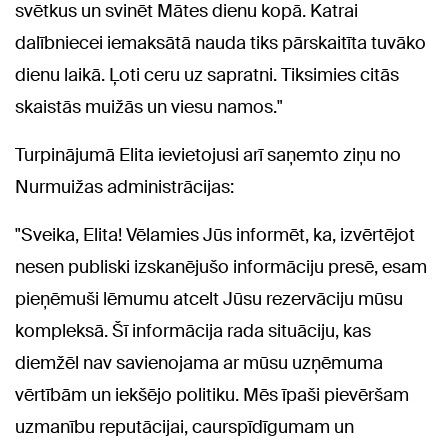
svētkus un svinēt Mātes dienu kopā. Katrai
dalībniecei iemaksātā nauda tiks pārskaitīta tuvāko
dienu laikā. Ļoti ceru uz sapratni. Tiksimies citās
skaistās muižās un viesu namos."
Turpinājumā Elita ievietojusi arī saņemto ziņu no
Nurmuižas administrācijas:
"Sveika, Elita! Vēlamies Jūs informēt, ka, izvērtējot
nesen publiski izskanējušo informāciju presē, esam
pieņēmuši lēmumu atcelt Jūsu rezervāciju mūsu
kompleksā. Šī informācija rada situāciju, kas
diemžēl nav savienojama ar mūsu uzņēmuma
vērtībām un iekšējo politiku. Mēs īpaši pievēršam
uzmanību reputācijai, caurspīdīgumam un