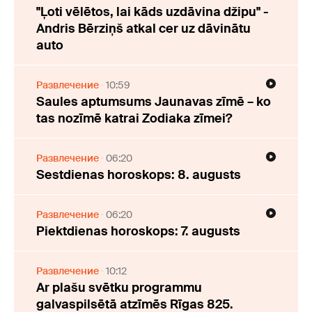
"Ļoti vēlētos, lai kāds uzdāvina džipu" -
Andris Bērziņš atkal cer uz dāvinātu
auto
Развлечение
10:59
Saules aptumsums Jaunavas zīmē – ko
tas nozīmē katrai Zodiaka zīmei?
Развлечение
06:20
Sestdienas horoskops: 8. augusts
Развлечение
06:20
Piektdienas horoskops: 7. augusts
Развлечение
10:12
Ar plašu svētku programmu
galvaspilsētā atzīmēs Rīgas 825.