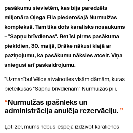
pasākumu sievietēm, kas bija paredzēts
miljonāra
Oļega Fila piederošajā Nurmuižas
kompleksā. Tam tika dots karalisks nosaukums
– "Sapņu brīvdienas". Bet īsi pirms pasākuma
piektdien, 30. maijā, Drāke nākusi klajā ar
paziņojumu, ka pasākumu nāksies atcelt. Viņa
sniegusi arī paskaidrojumu.
"Uzmanību! Vēlos atvainoties visām dāmām, kuras
pieteikušās "Sapņu brīvdienām" Nurmuižas pilī.
Nurmuižas īpašnieks un
administrācija anulēja rezervāciju.
Ļoti žēl, mums nebūs iespēja izdzīvot karalienes