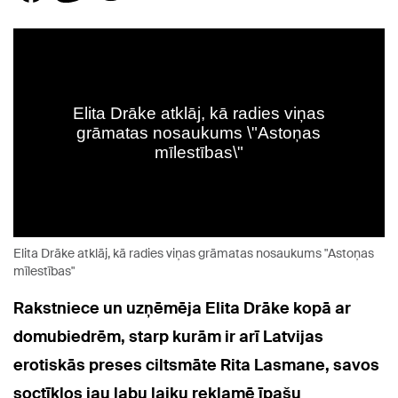
Elita Drāke atklāj, kā radies viņas grāmatas nosaukums "Astoņas
mīlestības"
Rakstniece un uzņēmēja Elita Drāke kopā ar
domubiedrēm, starp kurām ir arī Latvijas
erotiskās preses ciltsmāte Rita Lasmane, savos
soctīklos jau labu laiku reklamē īpašu