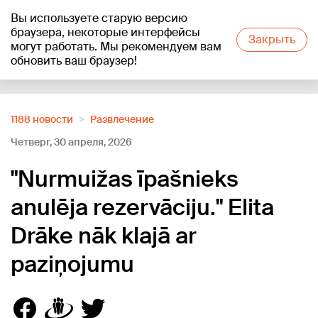
Вы используете старую версию
+13
°C
браузера, некоторые интерфейсы
Закрыть
могут работать. Мы рекомендуем вам
обновить ваш браузер!
Reklāma
1188 новости
Развлечение
Четверг, 30 апреля, 2026
"Nurmuižas īpašnieks
anulēja rezervāciju." Elita
Drāke nāk klajā ar
paziņojumu