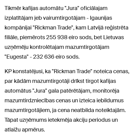
Tikmēr kafijas automātu "Jura" oficiālajam
izplatītājam jeb vairumtirgotājam - Igaunijas
kompānijai "Rickman Trade", kam Latvijā reģistrēta
filiāle, piemērots 255 938 eiro sods, bet Lietuvas
uzņēmēju kontrolētajam mazumtirgotājam
"Eugesta" - 232 636 eiro sods.
KP konstatējusi, ka "Rickman Trade" noteica cenas,
par kādām mazumtirgotāji drīkst tirgot kafijas
automātus "Jura" gala patērētājam, monitorēja
mazumtirdzniecības cenas un izteica iebildumus
mazumtirgotājiem, ja cena neatbilda noteiktajām.
Tāpat uzņēmums ietekmēja akciju periodus un
atlaižu apmērus.