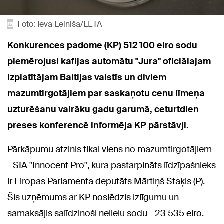
Foto: Ieva Leiniša/LETA
Konkurences padome (KP) 512 100 eiro sodu
piemērojusi kafijas automātu "Jura" oficiālajam
izplatītājam Baltijas valstīs un diviem
mazumtirgotājiem par saskaņotu cenu līmeņa
uzturēšanu vairāku gadu garumā, ceturtdien
preses konferencē informēja KP pārstāvji.
Pārkāpumu atzinis tikai viens no mazumtirgotājiem
- SIA "Innocent Pro", kura pastarpināts līdzīpašnieks
ir Eiropas Parlamenta deputāts Mārtiņš Staķis (P).
Šis uzņēmums ar KP noslēdzis izlīgumu un
samaksājis salīdzinoši nelielu sodu - 23 535 eiro.