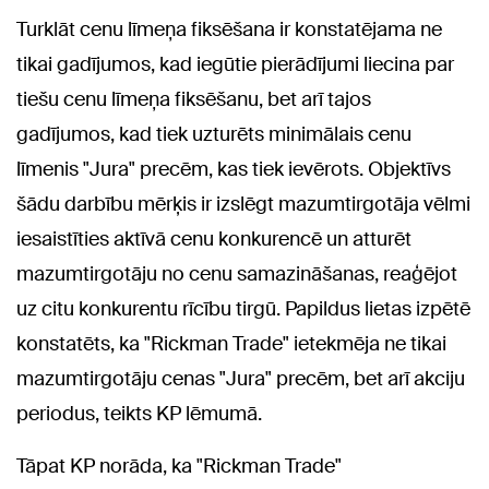
Turklāt cenu līmeņa fiksēšana ir konstatējama ne
tikai gadījumos, kad iegūtie pierādījumi liecina par
tiešu cenu līmeņa fiksēšanu, bet arī tajos
gadījumos, kad tiek uzturēts minimālais cenu
līmenis "Jura" precēm, kas tiek ievērots. Objektīvs
šādu darbību mērķis ir izslēgt mazumtirgotāja vēlmi
iesaistīties aktīvā cenu konkurencē un atturēt
mazumtirgotāju no cenu samazināšanas, reaģējot
uz citu konkurentu rīcību tirgū. Papildus lietas izpētē
konstatēts, ka "Rickman Trade" ietekmēja ne tikai
mazumtirgotāju cenas "Jura" precēm, bet arī akciju
periodus, teikts KP lēmumā.
Tāpat KP norāda, ka "Rickman Trade"