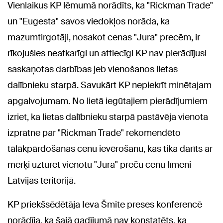
Vienlaikus KP lēmumā norādīts, ka "Rickman Trade"
un "Eugesta" savos viedokļos norāda, ka
mazumtirgotāji, nosakot cenas "Jura" precēm, ir
rīkojušies neatkarīgi un attiecīgi KP nav pierādījusi
saskaņotas darbības jeb vienošanos lietas
dalībnieku starpā. Savukārt KP nepiekrīt minētajam
apgalvojumam. No lietā iegūtajiem pierādījumiem
izriet, ka lietas dalībnieku starpā pastāvēja vienota
izpratne par "Rickman Trade" rekomendēto
tālākpārdošanas cenu ievērošanu, kas tika darīts ar
mērķi uzturēt vienotu "Jura" preču cenu līmeni
Latvijas teritorijā.
KP priekšsēdētāja Ieva Šmite preses konferencē
norādīja, ka šajā gadījumā nav konstatēts, ka