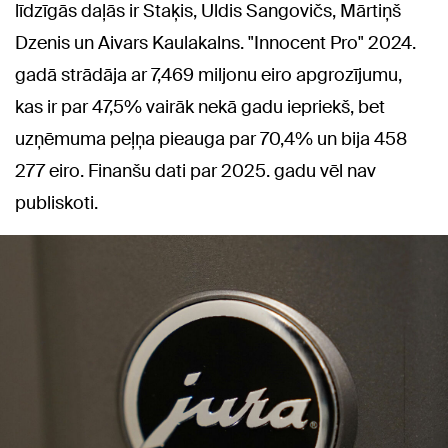
līdzīgās daļās ir Staķis, Uldis Sangovičs, Mārtiņš
Dzenis un Aivars Kaulakalns. "Innocent Pro" 2024.
gadā strādāja ar 7,469 miljonu eiro apgrozījumu,
kas ir par 47,5% vairāk nekā gadu iepriekš, bet
uzņēmuma peļņa pieauga par 70,4% un bija 458
277 eiro. Finanšu dati par 2025. gadu vēl nav
publiskoti.