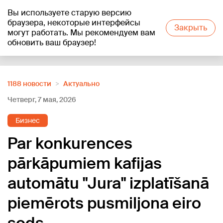
Вы используете старую версию
+16
°C
браузера, некоторые интерфейсы
Закрыть
могут работать. Мы рекомендуем вам
обновить ваш браузер!
Reklāma
1188 новости
Актуально
Четверг, 7 мая, 2026
Бизнес
Par konkurences
pārkāpumiem kafijas
automātu "Jura" izplatīšanā
piemērots pusmiljona eiro