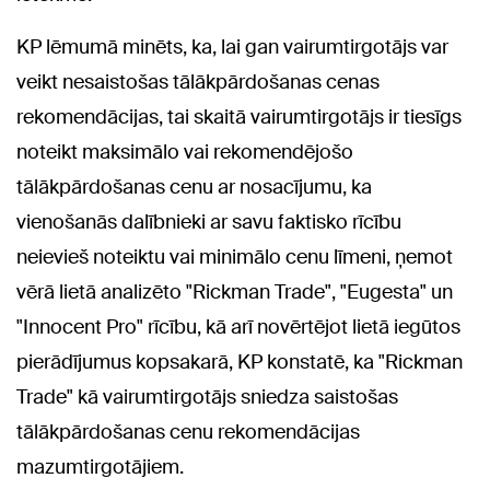
KP lēmumā minēts, ka, lai gan vairumtirgotājs var
veikt nesaistošas tālākpārdošanas cenas
rekomendācijas, tai skaitā vairumtirgotājs ir tiesīgs
noteikt maksimālo vai rekomendējošo
tālākpārdošanas cenu ar nosacījumu, ka
vienošanās dalībnieki ar savu faktisko rīcību
neievieš noteiktu vai minimālo cenu līmeni, ņemot
vērā lietā analizēto "Rickman Trade", "Eugesta" un
"Innocent Pro" rīcību, kā arī novērtējot lietā iegūtos
pierādījumus kopsakarā, KP konstatē, ka "Rickman
Trade" kā vairumtirgotājs sniedza saistošas
tālākpārdošanas cenu rekomendācijas
mazumtirgotājiem.