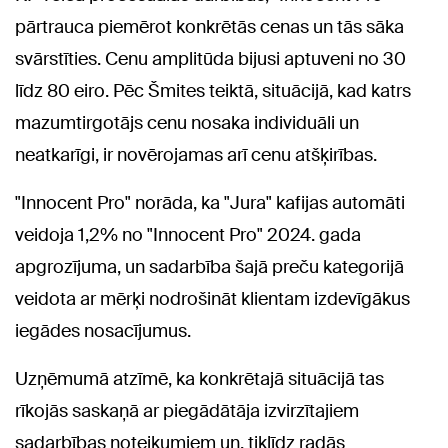
pārtrauca piemērot konkrētās cenas un tās sāka
svārstīties. Cenu amplitūda bijusi aptuveni no 30
līdz 80 eiro. Pēc Šmites teiktā, situācijā, kad katrs
mazumtirgotājs cenu nosaka individuāli un
neatkarīgi, ir novērojamas arī cenu atšķirības.
"Innocent Pro" norāda, ka "Jura" kafijas automāti
veidoja 1,2% no "Innocent Pro" 2024. gada
apgrozījuma, un sadarbība šajā preču kategorijā
veidota ar mērķi nodrošināt klientam izdevīgākus
iegādes nosacījumus.
Uzņēmumā atzīmē, ka konkrētajā situācijā tas
rīkojās saskaņā ar piegādātāja izvirzītajiem
sadarbības noteikumiem un, tiklīdz radās