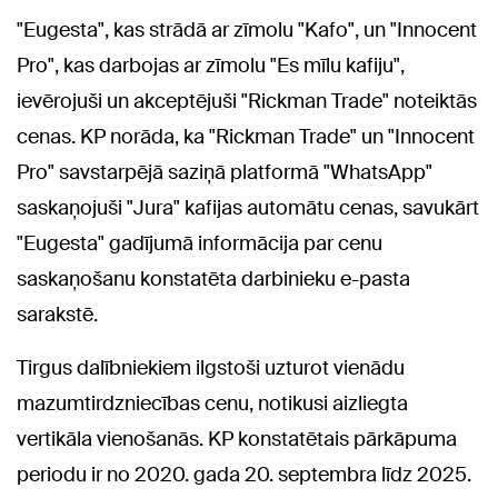
"Eugesta", kas strādā ar zīmolu "Kafo", un "Innocent
Pro", kas darbojas ar zīmolu "Es mīlu kafiju",
ievērojuši un akceptējuši "Rickman Trade" noteiktās
cenas. KP norāda, ka "Rickman Trade" un "Innocent
Pro" savstarpējā saziņā platformā "WhatsApp"
saskaņojuši "Jura" kafijas automātu cenas, savukārt
"Eugesta" gadījumā informācija par cenu
saskaņošanu konstatēta darbinieku e-pasta
sarakstē.
Tirgus dalībniekiem ilgstoši uzturot vienādu
mazumtirdzniecības cenu, notikusi aizliegta
vertikāla vienošanās. KP konstatētais pārkāpuma
periodu ir no 2020. gada 20. septembra līdz 2025.