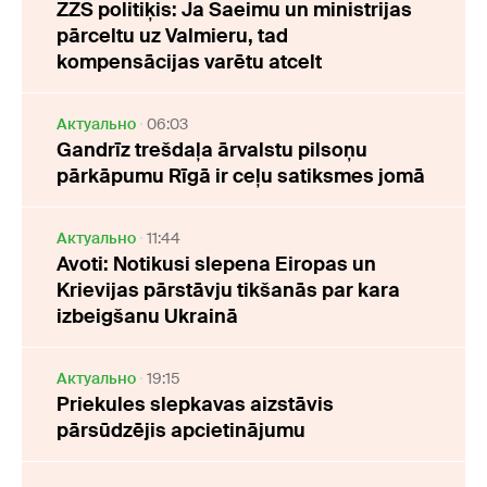
ZZS politiķis: Ja Saeimu un ministrijas
pārceltu uz Valmieru, tad
kompensācijas varētu atcelt
Актуально
06:03
Gandrīz trešdaļa ārvalstu pilsoņu
pārkāpumu Rīgā ir ceļu satiksmes jomā
Актуально
11:44
Avoti: Notikusi slepena Eiropas un
Krievijas pārstāvju tikšanās par kara
izbeigšanu Ukrainā
Актуально
19:15
Priekules slepkavas aizstāvis
pārsūdzējis apcietinājumu