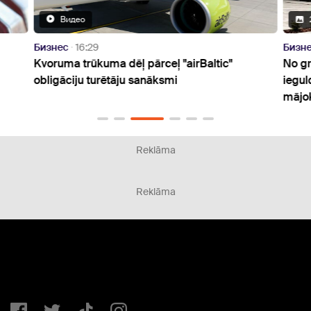
Видео
Бизнес
16:29
Бизн
Kvoruma trūkuma dēļ pārceļ "airBaltic"
No gr
obligāciju turētāju sanāksmi
iegul
mājo
Reklāma
Reklāma