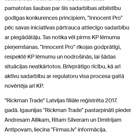
pamatotas šaubas par šīs sadarbības atbilstību
godīgas konkurences principiem, "Innocent Pro"
pēc savas iniciatīvas pārtrauca attiecīgo sadarbību
ar piegādātāju. Tas notika vēl pirms KP lēmuma
pieņemšanas. "Innocent Pro" rīkojas godprātīgi,
respektē KP lēmumu un nodrošinās, lai šādas
situācijas neatkārtotos. Brīvprātīgo rīcību, kā arī
aktīvu sadarbību ar regulatoru visa procesa gaitā
novērtēja arī KP.
"Rickman Trade" Latvijas filiāle reģistrēta 2017.
gadā. Igaunijas "Rickman Trade" pastarpināti pieder
Andresam Allikam, Ritam Silveram un Dmitrijam
Antipovam, liecina "Firmas.lv" informācija.