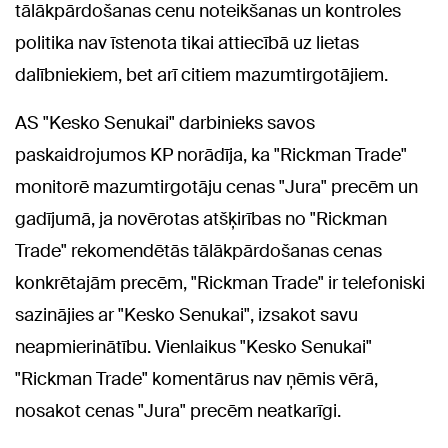
tālākpārdošanas cenu noteikšanas un kontroles
politika nav īstenota tikai attiecībā uz lietas
dalībniekiem, bet arī citiem mazumtirgotājiem.
AS "Kesko Senukai" darbinieks savos
paskaidrojumos KP norādīja, ka "Rickman Trade"
monitorē mazumtirgotāju cenas "Jura" precēm un
gadījumā, ja novērotas atšķirības no "Rickman
Trade" rekomendētās tālākpārdošanas cenas
konkrētajām precēm, "Rickman Trade" ir telefoniski
sazinājies ar "Kesko Senukai", izsakot savu
neapmierinātību. Vienlaikus "Kesko Senukai"
"Rickman Trade" komentārus nav ņēmis vērā,
nosakot cenas "Jura" precēm neatkarīgi.