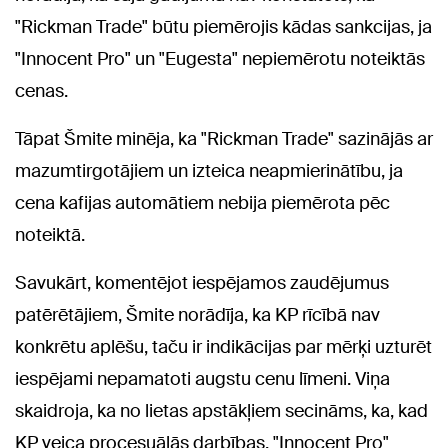
"Rickman Trade" būtu piemērojis kādas sankcijas, ja
"Innocent Pro" un "Eugesta" nepiemērotu noteiktās
cenas.
Tāpat Šmite minēja, ka "Rickman Trade" sazinājās ar
mazumtirgotājiem un izteica neapmierinātību, ja
cena kafijas automātiem nebija piemērota pēc
noteiktā.
Savukārt, komentējot iespējamos zaudējumus
patērētājiem, Šmite norādīja, ka KP rīcībā nav
konkrētu aplēšu, taču ir indikācijas par mērķi uzturēt
iespējami nepamatoti augstu cenu līmeni. Viņa
skaidroja, ka no lietas apstākļiem secināms, ka, kad
KP veica procesuālās darbības, "Innocent Pro"