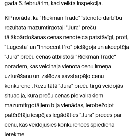
gada 5. februārim, kad veikta inspekcija.
KP norāda, ka "Rickman Trade" īstenoto darbību
rezultātā mazumtirgotāji "Jura" preču
tālākpārdošanas cenas nenoteica patstāvīgi, proti,
"Eugesta" un "Innocent Pro" pielāgoja un akceptēja
"Jura" preču cenas atbilstoši "Rickman Trade"
norādēm, kas veicināja vienota cenu līmeņa
uzturēšanu un izslēdza savstarpējo cenu
konkurenci. Rezultātā "Jura" preču tirgū veidojās
situācija, kurā preču cenas pie vairākiem
mazumtirgotājiem bija vienādas, ierobežojot
patērētāju iespējas iegādāties "Jura" preces par
cenu, kas veidojusies konkurences spiediena
ietekmē.