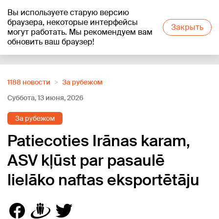
Вы используете старую версию
+21
°C
браузера, некоторые интерфейсы
Закрыть
могут работать. Мы рекомендуем вам
обновить ваш браузер!
Reklāma
1188 новости
За рубежом
Суббота, 13 июня, 2026
За рубежом
Patiecoties Irānas karam,
ASV kļūst par pasaulē
lielāko naftas eksportētāju