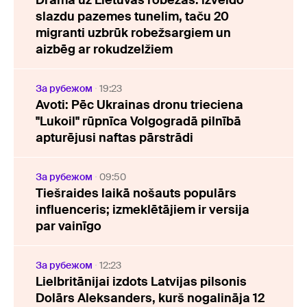
Drāma uz Lietuvas robežas: izveido
slazdu pazemes tunelim, taču 20
migranti uzbrūk robežsargiem un
aizbēg ar rokudzelžiem
За рубежом
19:23
Avoti: Pēc Ukrainas dronu trieciena
"Lukoil" rūpnīca Volgogradā pilnībā
apturējusi naftas pārstrādi
За рубежом
09:50
Tiešraides laikā nošauts populārs
influenceris; izmeklētājiem ir versija
par vainīgo
За рубежом
12:23
Lielbritānijai izdots Latvijas pilsonis
Dolārs Aleksanders, kurš nogalināja 12