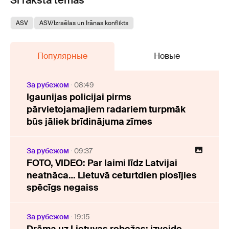
Šī raksta tēmas
ASV
ASV/Izraēlas un Irānas konflikts
Популярные
Новые
За рубежом
08:49
Igaunijas policijai pirms
pārvietojamajiem radariem turpmāk
būs jāliek brīdinājuma zīmes
За рубежом
09:37
FOTO, VIDEO: Par laimi līdz Latvijai
neatnāca… Lietuvā ceturtdien plosījies
spēcīgs negaiss
За рубежом
19:15