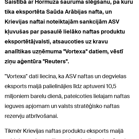
Saistībā ar Hormuza šauruma slēgšanu, pa kuru
tika eksportēta Saūda Arābijas nafta, un
Krievijas naftai noteiktajām sankcijām ASV
kļuvušas par pasaulē lielāko naftas produktu
eksportētājvalsti, atsaucoties uz kravu
analītikas uzņēmuma "Vortexa" datiem, vēstī
ziņu aģentūra "Reuters".
"Vortexa" dati liecina, ka ASV naftas un degvielas
eksports maijā palielinājies līdz aptuveni 10,5
miljoniem barelu dienā, pateicoties lielajam naftas
ieguves apjomam un valsts stratēģisko naftas
rezervju atbrīvošanai.
Tikmēr Krievijas naftas produktu eksports maijā