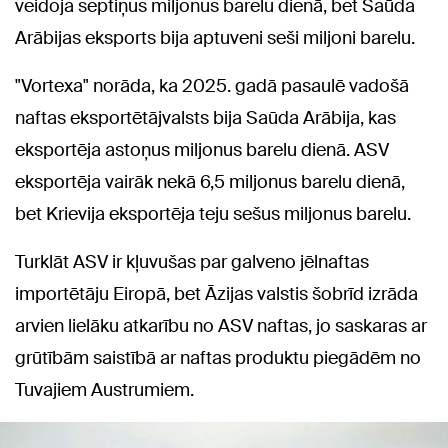
veidoja septiņus miljonus barelu dienā, bet Saūda
Arābijas eksports bija aptuveni seši miljoni barelu.
"Vortexa" norāda, ka 2025. gadā pasaulē vadošā
naftas eksportētājvalsts bija Saūda Arābija, kas
eksportēja astoņus miljonus barelu dienā. ASV
eksportēja vairāk nekā 6,5 miljonus barelu dienā,
bet Krievija eksportēja teju sešus miljonus barelu.
Turklāt ASV ir kļuvušas par galveno jēlnaftas
importētāju Eiropā, bet Āzijas valstis šobrīd izrāda
arvien lielāku atkarību no ASV naftas, jo saskaras ar
grūtībām saistībā ar naftas produktu piegādēm no
Tuvajiem Austrumiem.